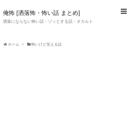
俺怖 [洒落怖・怖い話 まとめ]
洒落にならない怖い話・ゾッとする話・オカルト
ホーム
怖いけど笑える話