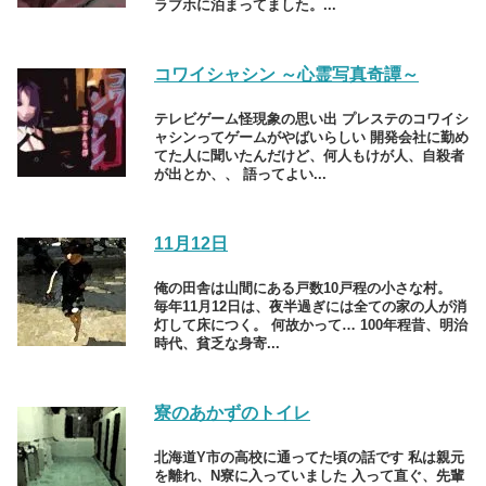
ラブホに泊まってました。...
コワイシャシン ～心霊写真奇譚～
テレビゲーム怪現象の思い出 プレステのコワイシ
ャシンってゲームがやばいらしい 開発会社に勤め
てた人に聞いたんだけど、何人もけが人、自殺者
が出とか、、 語ってよい...
11月12日
俺の田舎は山間にある戸数10戸程の小さな村。
毎年11月12日は、夜半過ぎには全ての家の人が消
灯して床につく。 何故かって… 100年程昔、明治
時代、貧乏な身寄...
寮のあかずのトイレ
北海道Y市の高校に通ってた頃の話です 私は親元
を離れ、N寮に入っていました 入って直ぐ、先輩