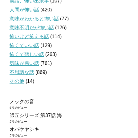
実話、怖い出来事
(107)
人間が怖い話
(420)
意味がわかると怖い話
(77)
意味不明だが怖い話
(126)
怖いけど笑える話
(114)
怖くていい話
(129)
怖くて悲しい話
(263)
気味が悪い話
(761)
不思議な話
(869)
その他
(14)
ノックの音
6件のビュー
師匠シリーズ 第37話 海
5件のビュー
オバケヤシキ
5件のビュー