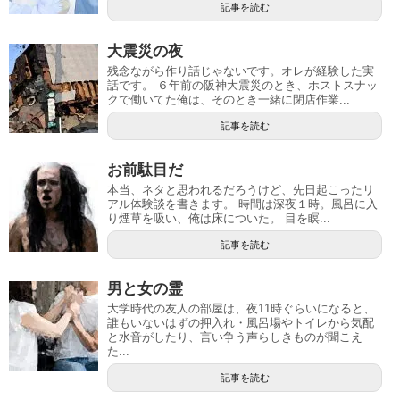
記事を読む
大震災の夜
残念ながら作り話じゃないです。オレが経験した実
話です。 ６年前の阪神大震災のとき、ホストスナッ
クで働いてた俺は、そのとき一緒に閉店作業...
記事を読む
お前駄目だ
本当、ネタと思われるだろうけど、先日起こったリ
アル体験談を書きます。 時間は深夜１時。風呂に入
り煙草を吸い、俺は床についた。 目を瞑...
記事を読む
男と女の霊
大学時代の友人の部屋は、夜11時ぐらいになると、
誰もいないはずの押入れ・風呂場やトイレから気配
と水音がしたり、言い争う声らしきものが聞こえ
た...
記事を読む