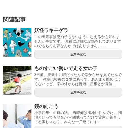
関連記事
妖怪ワキモゲラ
この出来事は突拍子もないように思えるかも知れま
せんが事実です。 直後に詳細な記録をしてあります
のでもちろん夢なんかではありません。 ...
記事を読む
ものすごい勢いで走る女の子
3日前、授業中に暇だったんで窓から外を見てたんで
す。 教室は校舎の２階にあって、あんまり眺めはよ
くないけど、窓の外からは普通に屋根とか電信...
記事を読む
鏡の向こう
小学四年生の時の話。 当時俺は団地に住んでた。 団
地といっても地名が○○団地ってだけで貸家が集合し
てる訳じゃなく、みんな一戸建てにす...