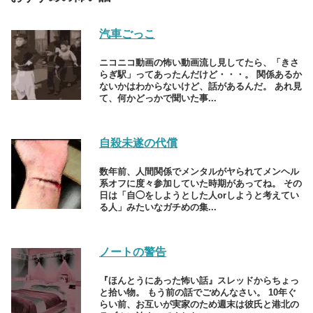
汽車ごっこ
ニコニコ動画の怖い動画流し見してたら、「きさ
らぎ駅」ってあったんだけど・・・。 関係あるか
ないかはわからないけど、話があるんだ。 あれ見
て、何かどっかで聞いた事...
自殺未遂の代償
数年前、人間関係でメンタルがヤられてメンヘル
系オフに度々参加していた時期があってね。 その
日は「自◯をしようとした人orしようと考えてい
る人」みたいなガチめの集...
ノートの警告
『ほんとうにあった怖い話』スレッドからちょっ
と拾い物。 もう前の話でごめんなさい。 10年ぐ
らい前、お互いが実家のため週末は彼氏と港北の