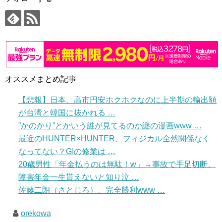
オススメまとめ記事
【悲報】日本、高市円安ホクホクなのに上半期の輸出額
が台湾と韓国に抜かれる …
”かのかり”とかいう誰が見てるのか謎の漫画www …
最近のHUNTER×HUNTER、フィジカル全然関係なく
なってない？GIの修業は …
20歳男性「年金払うのは無駄！w」→事故で手足切断、
障害年金一生貰えないと知り泣 …
佐藤二朗（さとじろ）、完全勝利www …
orekowa