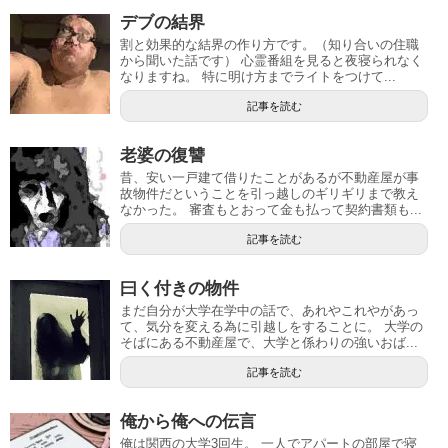
デブの結界
割と効果的な結界の作り方です。（知り合いの住職
から聞いた話です） 心霊番組を見ると夜寝られなく
なりますね。 特に明け方までライトをつけて...
記事を読む
老婆の復讐
昔、安い一戸建て借りたことがあるが不動産屋が事
故物件だということを引っ越しのギリギリまで教え
なかった。 審査もとおって金も払って契約書類も...
記事を読む
曰く付きの物件
まだ自分が大学在学中の話で、あれやこれやがあっ
て、気分を変える為に引越しをすることに。 大学の
そばにある不動産屋で、大学と係わりの強いおば...
記事を読む
俺から俺への伝言
俺は関西の大学3回生。 一人でアパートの部屋で寝