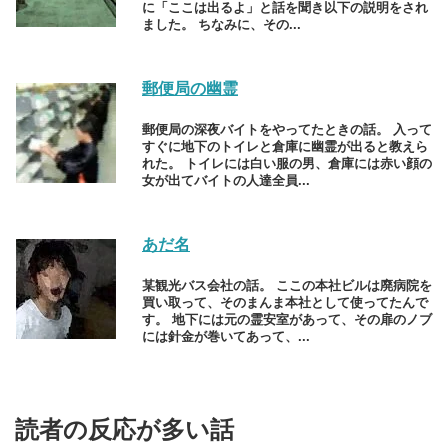
に「ここは出るよ」と話を聞き以下の説明をされ
ました。 ちなみに、その...
郵便局の幽霊
郵便局の深夜バイトをやってたときの話。 入って
すぐに地下のトイレと倉庫に幽霊が出ると教えら
れた。 トイレには白い服の男、倉庫には赤い顔の
女が出てバイトの人達全員...
あだ名
某観光バス会社の話。 ここの本社ビルは廃病院を
買い取って、そのまんま本社として使ってたんで
す。 地下には元の霊安室があって、その扉のノブ
には針金が巻いてあって、...
読者の反応が多い話