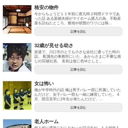
格安の物件
今からちょうど１１年前に夜九時２時間ドラマであ
った話 ある新婚夫婦がマイホーム購入の為、不動産
屋を訪ねたところ、敷地や状態のワリには格...
記事を読む
32歳が見せる幼さ
派遣で、川口市のとても小さな会社に通ってた時の
話。 配属先の事務所にいた、あからさまに不審な感
じの32歳社員。 名前は仮に色Ｍとしと...
記事を読む
女は怖い
俺が中学時代の話 俺は男子バレー部に所属していた
んだけど、女子バレー部も一緒に練習していた。 4
月、部活見学に1年生が来たんだけど、...
記事を読む
老人ホーム
個人的に洒落にならなかった話ですが、もう何年も