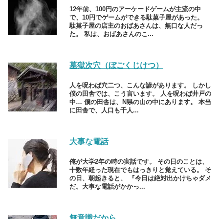
12年前、100円のアーケードゲームが主流の中
で、10円でゲームができる駄菓子屋があった。
駄菓子屋の店主のおばあさんは、無口な人だっ
た。 私は、おばあさんのこ...
墓獄次穴（ぼごくじけつ）
人を呪わば穴二つ、こんな諺があります。 しかし
僕の田舎では、こう言います。 人を呪わば井戸の
中… 僕の田舎は、N県の山の中にあります。 本当
に田舎で、人口も千人...
大事な電話
俺が大学2年の時の実話です。 その日のことは、
十数年経った現在でもはっきりと覚えている。 そ
の日、朝起きると、 『今日は絶対出かけちゃダメ
だ。大事な電話がかかっ...
無意識だから