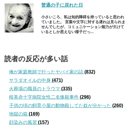
普通の子に戻れた日
小さいころ、私は知的障碍を持っていると思われ
ていました。 言葉や文字に対する遅れは見られま
せんでしたが、コミュニケーション能力が欠けて
いるとしか思えない様子だっ...
読者の反応が多い話
俺が家庭教師で行ったヤバイ家の話
(832)
サラダオイルの中身
(471)
火葬場の職員のトラウマ
(335)
桜美赤十字病院女性二名惨殺事件
(296)
子供の頃の飼育小屋の動物殺してた奴が分かった
(260)
地獄の箱
(169)
顔染みの風習
(157)