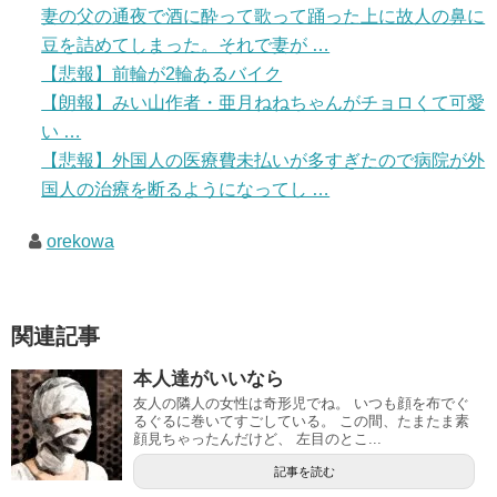
妻の父の通夜で酒に酔って歌って踊った上に故人の鼻に
豆を詰めてしまった。それで妻が …
【悲報】前輪が2輪あるバイク
【朗報】みい山作者・亜月ねねちゃんがチョロくて可愛
い …
【悲報】外国人の医療費未払いが多すぎたので病院が外
国人の治療を断るようになってし …
orekowa
関連記事
本人達がいいなら
友人の隣人の女性は奇形児でね。 いつも顔を布でぐ
るぐるに巻いてすごしている。 この間、たまたま素
顔見ちゃったんだけど、 左目のとこ...
記事を読む