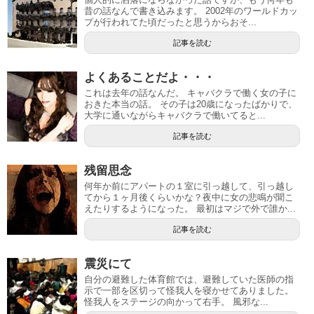
昔の話なんで書き込みます。 2002年のワールドカッ
プが行われてた頃だったと思うからおそ...
記事を読む
よくあることだよ・・・
これは去年の話なんだ。 キャバクラで働く女の子に
おきた本当の話。 その子は20歳になったばかりで、
大学に通いながらキャバクラで働いてると...
記事を読む
残留思念
何年か前にアパートの１室に引っ越して、引っ越し
てから１ヶ月後くらいかな？夜中に女の悲鳴が聞こ
えたりするようになった。 最初はマジで外で誰か...
記事を読む
震災にて
自分の避難した体育館では、避難していた医師の指
示で一部を区切って怪我人を寝かせてありました。
怪我人をステージの向かって右手。 風邪な...