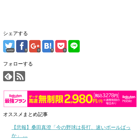
シェアする
error
0
0
フォローする
オススメまとめ記事
【悲報】桑田真澄「今の野球は長打、速いボールばっ
か」 …