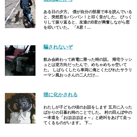
ある日の夕方。 僕が自分の部屋で本を読んでいる
と、突然窓をバンバン！と叩く音がした。 びっく
りして振り返ると、友達のB君が興奮しながら窓
を叩いていた。 「A君！...
騙されないぞ
飲み会終わって終電に乗った時の話。 帰宅ラッシ
ュとは逆方向だったんで、めちゃめちゃ空いて
た。 しばらくしたら車両に俺とくたびれたサラリ
ーマン風おっさんの二人だけ...
狸に化かされる
わたしが子どもの頃のお話をします 五月に入った
ばかりの日暮れ時のことでした。 村の田んぼ中の
一本道を「おほほほほォ～」と絶叫をあげて走っ
てくるものがいます。 下...