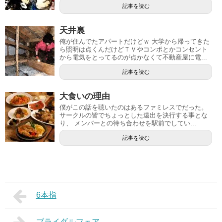
記事を読む
天井裏
俺が住んでたアパートだけどｗ 大学から帰ってきた
ら照明は点くんだけどＴＶやコンポとかコンセント
から電気をとってるのが点かなくて不動産屋に電...
記事を読む
大食いの理由
僕がこの話を聴いたのはあるファミレスでだった。
サークルの皆でちょっとした遠出を決行する事とな
り、 メンバーとの待ち合わせを駅前でしてい...
記事を読む
6本指
ブライダルフェア