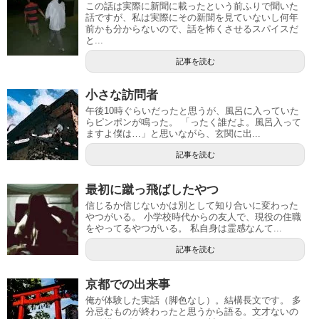
この話は実際に新聞に載ったという前ふりで聞いた
話ですが、私は実際にその新聞を見ていないし何年
前かも分からないので、話を怖くさせるスパイスだ
と...
記事を読む
小さな訪問者
午後10時ぐらいだったと思うが、風呂に入っていた
らピンポンが鳴った。 「ったく誰だよ。風呂入って
ますよ僕は…」と思いながら、玄関に出...
記事を読む
最初に蹴っ飛ばしたやつ
信じるか信じないかは別として知り合いに変わった
やつがいる。 小学校時代からの友人で、現役の住職
をやってるやつがいる。 私自身は霊感なんて...
記事を読む
京都での出来事
俺が体験した実話（脚色なし）。結構長文です。 多
分忌むものが終わったと思うから語る。文才ないの