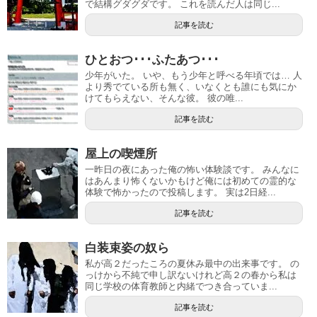
で結構グダグダです。 これを読んだ人は同じ...
記事を読む
ひとおつ･･･ふたあつ･･･
少年がいた。 いや、もう少年と呼べる年頃では… 人
より秀でている所も無く、いなくとも誰にも気にか
けてもらえない、そんな彼。 彼の唯...
記事を読む
屋上の喫煙所
一昨日の夜にあった俺の怖い体験談です。 みんなに
はあんまり怖くないかもけど俺には初めての霊的な
体験で怖かったので投稿します。 実は2日経...
記事を読む
白装束姿の奴ら
私が高２だったころの夏休み最中の出来事です。 の
っけから不純で申し訳ないけれど高２の春から私は
同じ学校の体育教師と内緒でつき合っていま...
記事を読む