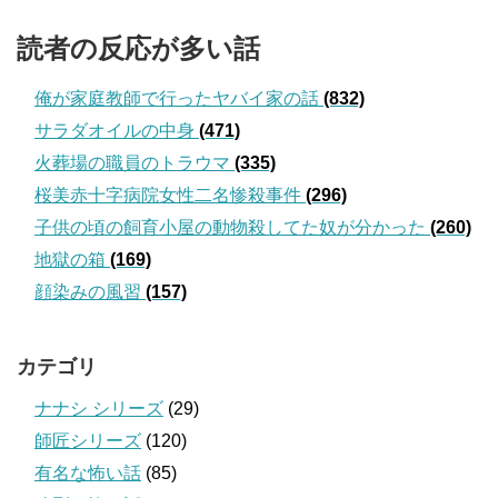
読者の反応が多い話
俺が家庭教師で行ったヤバイ家の話
(832)
サラダオイルの中身
(471)
火葬場の職員のトラウマ
(335)
桜美赤十字病院女性二名惨殺事件
(296)
子供の頃の飼育小屋の動物殺してた奴が分かった
(260)
地獄の箱
(169)
顔染みの風習
(157)
カテゴリ
ナナシ シリーズ
(29)
師匠シリーズ
(120)
有名な怖い話
(85)