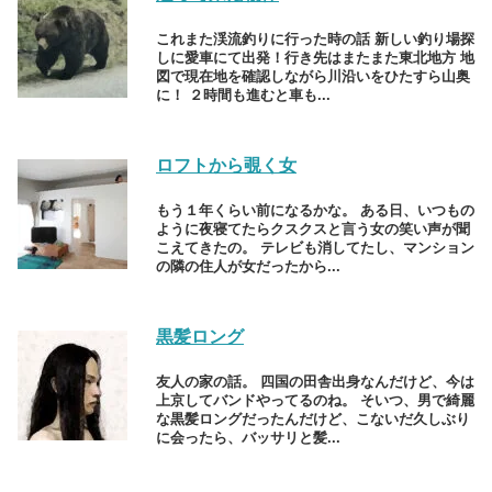
これまた渓流釣りに行った時の話 新しい釣り場探
しに愛車にて出発！行き先はまたまた東北地方 地
図で現在地を確認しながら川沿いをひたすら山奥
に！ ２時間も進むと車も...
ロフトから覗く女
もう１年くらい前になるかな。 ある日、いつもの
ように夜寝てたらクスクスと言う女の笑い声が聞
こえてきたの。 テレビも消してたし、マンション
の隣の住人が女だったから...
黒髪ロング
友人の家の話。 四国の田舎出身なんだけど、今は
上京してバンドやってるのね。 そいつ、男で綺麗
な黒髪ロングだったんだけど、こないだ久しぶり
に会ったら、バッサリと髪...