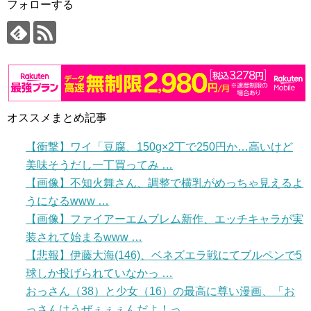
フォローする
オススメまとめ記事
【衝撃】ワイ「豆腐、150g×2丁で250円か…高いけど
美味そうだし一丁買ってみ …
【画像】不知火舞さん、調整で横乳がめっちゃ見えるよ
うになるwww …
【画像】ファイアーエムブレム新作、エッチキャラが実
装されて始まるwww …
【悲報】伊藤大海(146)、ベネズエラ戦にてブルペンで5
球しか投げられていなかっ …
おっさん（38）と少女（16）の最高に尊い漫画、「お
っさんはうぜぇぇぇんだよ！っ …