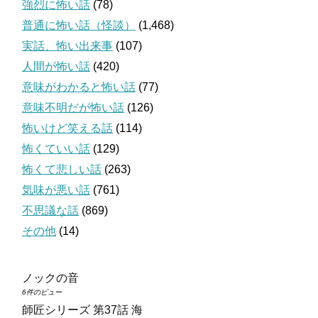
強烈に怖い話
(78)
普通に怖い話（怪談）
(1,468)
実話、怖い出来事
(107)
人間が怖い話
(420)
意味がわかると怖い話
(77)
意味不明だが怖い話
(126)
怖いけど笑える話
(114)
怖くていい話
(129)
怖くて悲しい話
(263)
気味が悪い話
(761)
不思議な話
(869)
その他
(14)
ノックの音
6件のビュー
師匠シリーズ 第37話 海