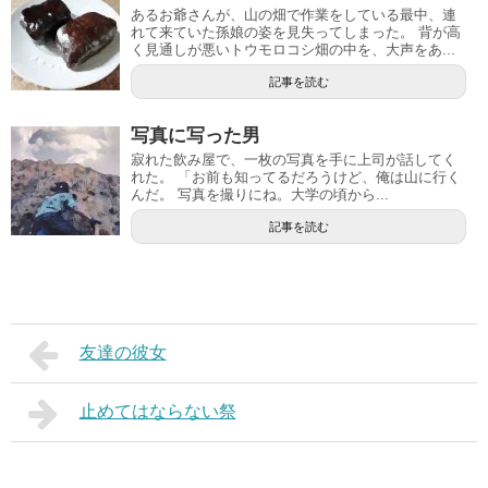
あるお爺さんが、山の畑で作業をしている最中、連
れて来ていた孫娘の姿を見失ってしまった。 背が高
く見通しが悪いトウモロコシ畑の中を、大声をあ...
記事を読む
写真に写った男
寂れた飲み屋で、一枚の写真を手に上司が話してく
れた。 「お前も知ってるだろうけど、俺は山に行く
んだ。 写真を撮りにね。大学の頃から...
記事を読む
友達の彼女
止めてはならない祭