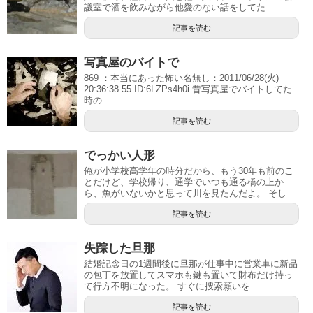
議室で酒を飲みながら他愛のない話をしてた...
記事を読む
写真屋のバイトで
869 ：本当にあった怖い名無し：2011/06/28(火)
20:36:38.55 ID:6LZPs4h0i 昔写真屋でバイトしてた
時の...
記事を読む
でっかい人形
俺が小学校高学年の時分だから、もう30年も前のこ
とだけど、学校帰り、通学でいつも通る橋の上か
ら、魚がいないかと思って川を見たんだよ。 そし...
記事を読む
失踪した旦那
結婚記念日の1週間後に旦那が仕事中に営業車に新品
の包丁を放置してスマホも鍵も置いて財布だけ持っ
て行方不明になった。 すぐに捜索願いを...
記事を読む