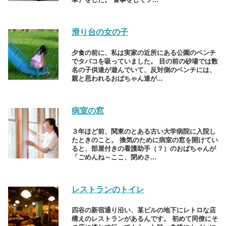
滑り台の女の子
夕食の前に、私は実家の近所にある公園のベンチ
でタバコを吸っていました。 目の前の砂場では数
名の子供達が遊んでいて、反対側のベンチには、
親と思われるおばちゃん達が...
病室の窓
３年ほど前、関東のとある古い大学病院に入院し
たときのこと。 換気のために病室の窓を開けてい
ると、部屋付きの看護助手（？）のおばちゃんが
「ごめんね～ここ、閉めさ...
レストランのトイレ
四谷の新宿通り沿い、某ビルの地下にレトロな店
構えのレストランがあるんです。 初めて同僚にそ