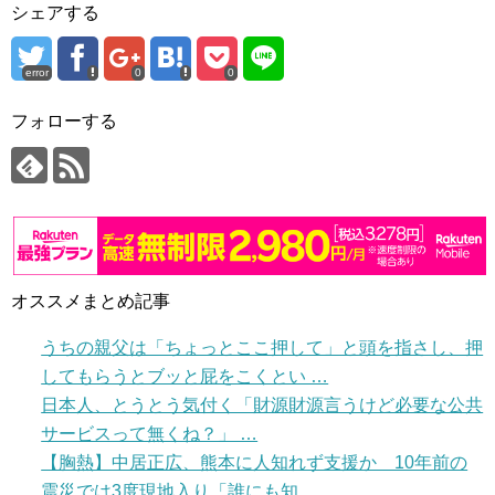
シェアする
error
0
0
フォローする
オススメまとめ記事
うちの親父は「ちょっとここ押して」と頭を指さし、押
してもらうとブッと屁をこくとい …
日本人、とうとう気付く「財源財源言うけど必要な公共
サービスって無くね？」 …
【胸熱】中居正広、熊本に人知れず支援か 10年前の
震災では3度現地入り「誰にも知 …