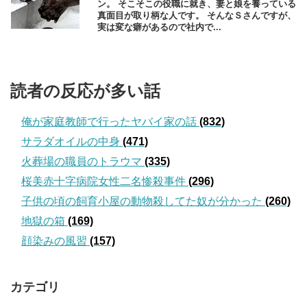
ン。 そこそこの役職に就き、妻と娘を養っている
真面目が取り柄な人です。 そんなＳさんですが、
実は変な癖があるので社内で...
読者の反応が多い話
俺が家庭教師で行ったヤバイ家の話
(832)
サラダオイルの中身
(471)
火葬場の職員のトラウマ
(335)
桜美赤十字病院女性二名惨殺事件
(296)
子供の頃の飼育小屋の動物殺してた奴が分かった
(260)
地獄の箱
(169)
顔染みの風習
(157)
カテゴリ