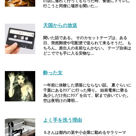
の店に連れて行ってもらった時、食後にトイレに
行こうと同僚に場所を聞いた...
天国からの放送
聞いた話である。 そのカセットテープは、ある
日、突然郵便や宅配便で送られて来るそうだ。 も
ちろん、差出人の名前なんかない。 テープ自体は
どこででも手に入る安物な...
酔った女
一年前に体験した洒落にならない話。 夏ぐらいに
千葉にあるｸﾗﾌﾞに行った帰り。 始発電車に乗る
為少しだけ先にｸﾗﾌﾞを出て、駅まで歩いていた。
空は夜明けの薄明...
よく手を洗う理由
Ｓさんは都内の某中小企業に勤めるサラリーマ