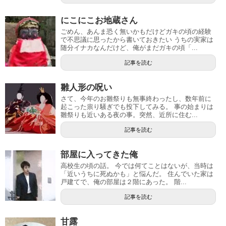
にこにこお地蔵さん
ごめん、あんま恐く無いかもだけどガキの頃の経験
で不思議に思ったから書いておきたい うちの実家は
随分イナカなんだけど、俺がまだガキの頃「...
記事を読む
雛人形の呪い
さて、今年のお雛祭りも無事終わったし、数年前に
起こった祟り騒ぎでも投下してみる。 事の始まりは
雛祭りも近いある夜の事。突然、近所に住む...
記事を読む
部屋に入ってきた俺
高校生の頃の話。 今では何てことはないが、当時は
「近いうちに死ぬかも」と悩んだ。 住んでいた家は
戸建てで、俺の部屋は２階にあった。 階...
記事を読む
甘露