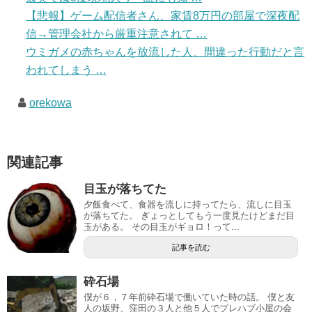
【悲報】ゲーム配信者さん、家賃8万円の部屋で深夜配
信→管理会社から厳重注意されて …
ウミガメの赤ちゃんを放流した人、間違った行動だと言
われてしまう …
orekowa
関連記事
目玉が落ちてた
夕飯食べて、食器を流しに持ってたら、流しに目玉
が落ちてた。 ぎょっとしてもう一度見たけどまだ目
玉がある。 その目玉がギョロ！って...
記事を読む
砕石場
僕が６，７年前砕石場で働いていた時の話。 僕と友
人の坂野、窪田の３人と他５人でプレハブ小屋の会