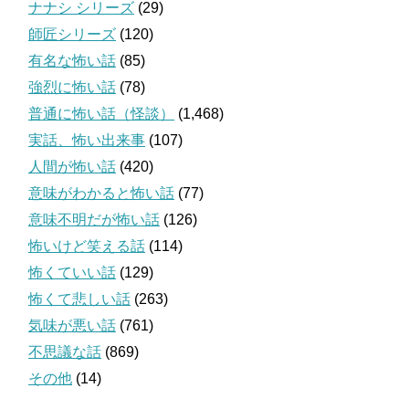
ナナシ シリーズ
(29)
師匠シリーズ
(120)
有名な怖い話
(85)
強烈に怖い話
(78)
普通に怖い話（怪談）
(1,468)
実話、怖い出来事
(107)
人間が怖い話
(420)
意味がわかると怖い話
(77)
意味不明だが怖い話
(126)
怖いけど笑える話
(114)
怖くていい話
(129)
怖くて悲しい話
(263)
気味が悪い話
(761)
不思議な話
(869)
その他
(14)