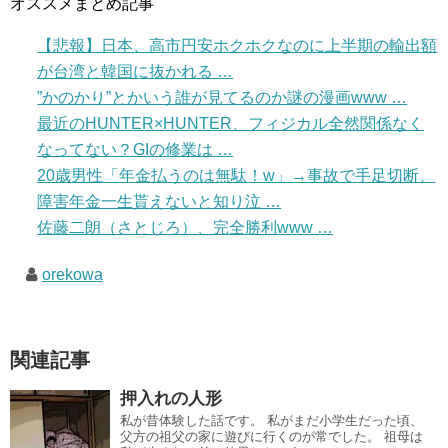
オススメまとめ記事
【悲報】日本、高市円安ホクホクなのに上半期の輸出額
が台湾と韓国に抜かれる …
”かのかり”とかいう誰が見てるのか謎の漫画www …
最近のHUNTER×HUNTER、フィジカル全然関係なく
なってない？GIの修業は …
20歳男性「年金払うのは無駄！w」→事故で手足切断、
障害年金一生貰えないと知り泣 …
佐藤二朗（さとじろ）、完全勝利www …
orekowa
関連記事
押入れの人形
私が昔体験した話です。 私がまだ小学生だった頃、
父方の祖父の家に遊びに行くのが常でした。 祖母は