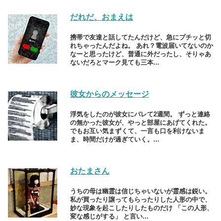
だれだ、おまえは
携帯で友達と話してたんだけど、急にプチッと切
れちゃったんだよね。 あれ？電波届いてないのか
なーと思ったけど、普通に外だったし、そりゃあ
ないだろとマーク見ても三本...
彼女からのメッセージ
浮気をしたのが彼女にバレて2週間。 ずっと連絡
の無かった彼女が、やっと部屋にあげてくれた。
でもお互い気まずくて、一言も口を利けないま
ま、時間だけが過ぎていく。...
おたまさん
うちの母は幽霊は信じちゃいないが霊感は鋭い。
私が買ったり譲ってもらったりした人形の中で、
妙な現象を起こしたりしたものだけ 「この人形、
変な感じがする」 と言い...