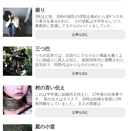
祟り
3年ほど前、当時の彼氏の浮気を責めたら逆ｷﾞﾚされ
て暴力を振るわれた。 その頃私は大学生をしつつ、
事務所に所属してモデルのバイトをしていた...
記事を読む
三つ巴
うちの近所では、左回りにグルグルと螺旋を書くよ
うに順繰りに死人が出た。 昭和50年代に開墾された
住宅街で、同世代ばかりなのだけれども、...
記事を読む
村の言い伝え
これは半年後に結婚式を控えた、17年前の出来事で
す。 私の主人はタイ人で、当時は結婚を前提に2年
程同棲をしていました。 主人の実家は...
記事を読む
庭の小堂