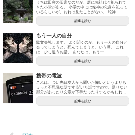
うちは田舎の旧家なのだが、庭に先祖代々祀られて
きた小堂がある。 小堂の中には蛇神の化身を祀って
いるらしいが、おれは見たことがない。 蛇神...
記事を読む
もう一人の自分
駄文失礼します。 よく聞くのが、もう一人の自分と
会ってしまうと、死んでしまうと、いう噂。 これ
は、少し違うお話。 あなたは、もう一...
記事を読む
携帯の電波
これは、つい先日友人から聞いた怖いというよりち
ょっと不思議な話です 聞いた話ですので、足りない
部分があったり文章が下手だったりするかもしれ...
記事を読む