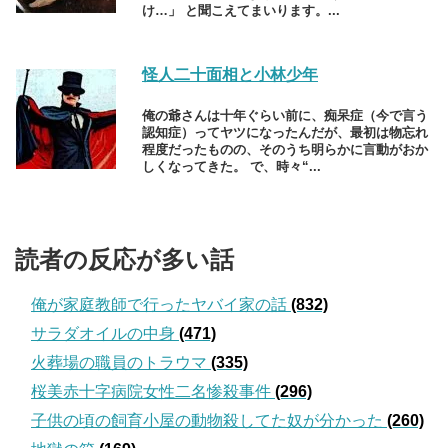
け…」 と聞こえてまいります。...
怪人二十面相と小林少年
俺の爺さんは十年ぐらい前に、痴呆症（今で言う
認知症）ってヤツになったんだが、最初は物忘れ
程度だったものの、そのうち明らかに言動がおか
しくなってきた。 で、時々“...
読者の反応が多い話
俺が家庭教師で行ったヤバイ家の話
(832)
サラダオイルの中身
(471)
火葬場の職員のトラウマ
(335)
桜美赤十字病院女性二名惨殺事件
(296)
子供の頃の飼育小屋の動物殺してた奴が分かった
(260)