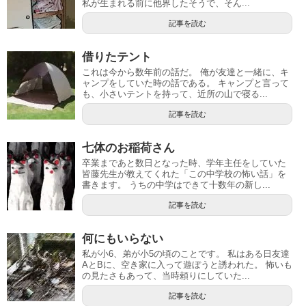
私が生まれる前に他界したそうで、そん...
記事を読む
借りたテント
これは今から数年前の話だ。 俺が友達と一緒に、キ
ャンプをしていた時の話である。 キャンプと言って
も、小さいテントを持って、近所の山で寝る...
記事を読む
七体のお稲荷さん
卒業まであと数日となった時、学年主任をしていた
皆藤先生が教えてくれた「この中学校の怖い話」を
書きます。 うちの中学はできて十数年の新し...
記事を読む
何にもいらない
私が小6、弟が小5の頃のことです。 私はある日友達
AとBに、空き家に入って遊ぼうと誘われた。 怖いも
の見たさもあって、当時頼りにしていた...
記事を読む