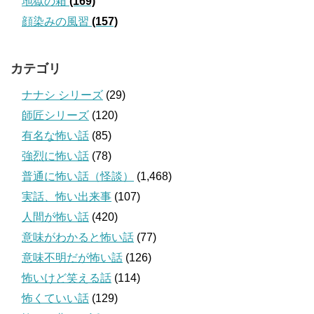
地獄の箱
(169)
顔染みの風習
(157)
カテゴリ
ナナシ シリーズ
(29)
師匠シリーズ
(120)
有名な怖い話
(85)
強烈に怖い話
(78)
普通に怖い話（怪談）
(1,468)
実話、怖い出来事
(107)
人間が怖い話
(420)
意味がわかると怖い話
(77)
意味不明だが怖い話
(126)
怖いけど笑える話
(114)
怖くていい話
(129)