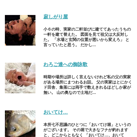
寂しがり屋
小６の時、実家の二軒並びに建ててあったうちの
一軒を建て替えた。 図面を見て祖父は大反対し
た。 「水場と玄関の位置が悪いから変えろ」 と
言っていたと思う。 だかし...
わろご達への御詠歌
時期や場所は詳しく言えないけれど私の父の実家
がある場所にまつわるお話。 父の実家はとにかく
ド田舎、集落には両手で数えきれるほどしか家が
無い。 山の奥なので土地だ...
おいてけ…
本所七不思議のひとつに「おいてけ堀」というの
がございます。 その堀で大きなフナが釣れます
と、どこからともなく 「おいてけ…、おいて