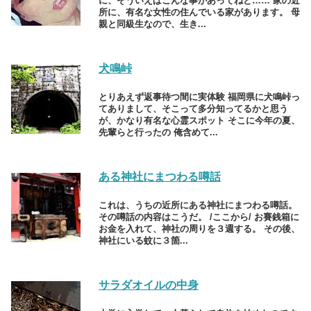
に、そういえばこんな事があってねと…… 家の近
所に、有名な女性の住んでいる家があります。 母
親と同級生なので、生き...
犬鳴峠
とりあえず返事待つ間に実体験 福岡県に犬鳴峠っ
てありまして、そこって多分知ってるかと思う
が、かなり有名な心霊スポット そこに今年の夏、
先輩らと行ったの 俺含めて...
ある神社にまつわる噂話
これは、うちの近所にある神社にまつわる噂話。
その噂話の内容はこうだ。 /ここから/ お賽銭箱に
お金を入れて、神社の周りを３週する。 その後、
神社にいる蚊に３箇...
サラダオイルの中身