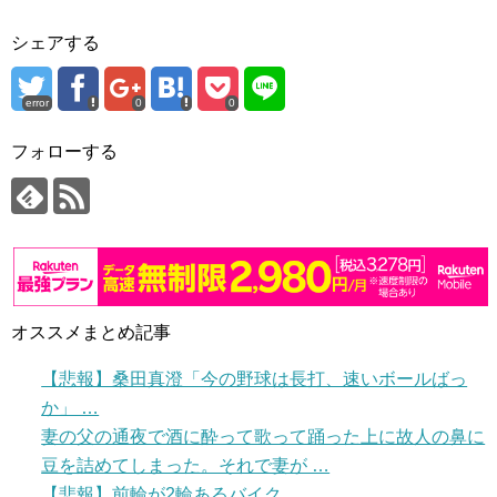
シェアする
error
0
0
フォローする
オススメまとめ記事
【悲報】桑田真澄「今の野球は長打、速いボールばっ
か」 …
妻の父の通夜で酒に酔って歌って踊った上に故人の鼻に
豆を詰めてしまった。それで妻が …
【悲報】前輪が2輪あるバイク