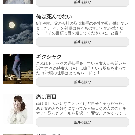
記事を読む
俺は死んでない
5年程前。父の会社の取引相手の会社で母が働いてい
ました。 そこの社長は時々ものすごく気が荒くな
り、「その書類に目を通してくださいね」と言う...
記事を読む
ギクシャク
これはトラックの運転手をしている友人から聞いた
話です その時友人（A）は鳴子という場所を走って
た その頃の仕事はとてもハードで 1...
記事を読む
恋は盲目
恋は盲目みたいなこというけど自分もそうだった。
ある女の人を好きになってから毎日その人のことを
考えて送ったメールを見返して変なことおくって...
記事を読む