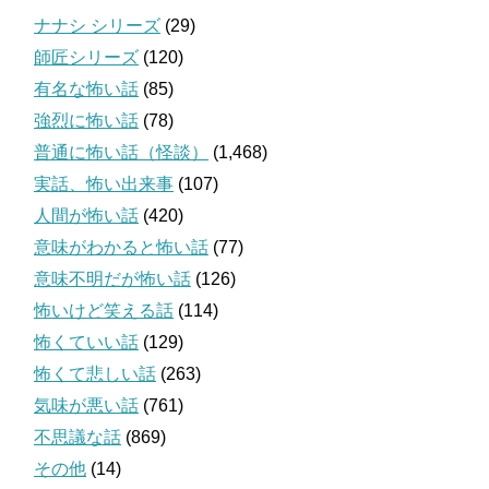
ナナシ シリーズ
(29)
師匠シリーズ
(120)
有名な怖い話
(85)
強烈に怖い話
(78)
普通に怖い話（怪談）
(1,468)
実話、怖い出来事
(107)
人間が怖い話
(420)
意味がわかると怖い話
(77)
意味不明だが怖い話
(126)
怖いけど笑える話
(114)
怖くていい話
(129)
怖くて悲しい話
(263)
気味が悪い話
(761)
不思議な話
(869)
その他
(14)