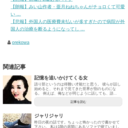
【朗報】みい山作者・亜月ねねちゃんがチョロくて可愛
い …
【悲報】外国人の医療費未払いが多すぎたので病院が外
国人の治療を断るようになってし …
orekowa
関連記事
記憶を追いかけてくる女
語り部というのは得難い才能だと思う。 彼らが話し
始めると、それまで見てきた世界が別のものにな
る。 例えば、俺などが同じように話しても、語...
記事を読む
ジャリジャリ
昨日の夜の話です。ちょっと怖かったので書かせて
下さい。 私は1階の居間にあるソファで寝ていまし