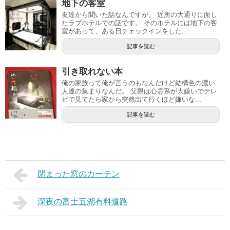
地下の客室
友達から聞いた話なんですが。 近所の大通りに面し
たラブホテルでの話です。 そのホテルには地下の客
室があって、ある日チェックインをした...
記事を読む
引き取れない本
俺の家族って俺が言うのもなんだけど結構色の濃い
人達の集まりなんだ。 父親は心霊系が大嫌いでテレ
ビで見てたら家から突然出て行くほど嫌いな...
記事を読む
閉まった窓のカーテン
深夜の富士五湖有料道路