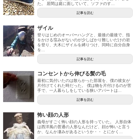
た。 居間は庭に面していて、ソファのす...
記事を読む
ザイル
登りはじめのオーバーハングと、最後の最後で、指
をかける窪みがないのが少しばかり難しいだけの岩
を登り、大木にザイルを縛りつけ、同時に自分自身
を...
記事を読む
コンセントから伸びる髪の毛
最初に気付いたのは散らかった部屋を、僕の彼女が
片付けてくれた時だった。 僕は物を片付けるのが苦
手で、一人暮らしをしている狭いアパートは...
記事を読む
怖い顔の人形
義母がすごく怖い顔の人形を持っていた。 人形自体
は西洋風の普通の人形なんだけど、顔が怖いと言う
か、なんか凄みがあるというか・・ とにかく...