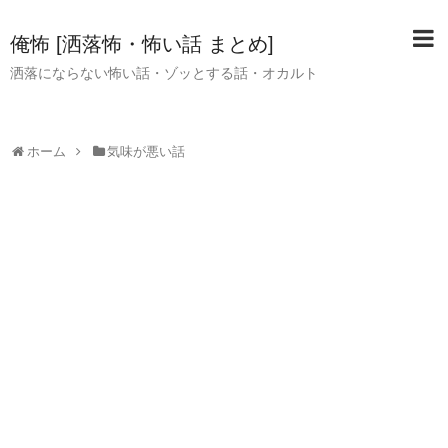
俺怖 [洒落怖・怖い話 まとめ]
洒落にならない怖い話・ゾッとする話・オカルト
ホーム
気味が悪い話