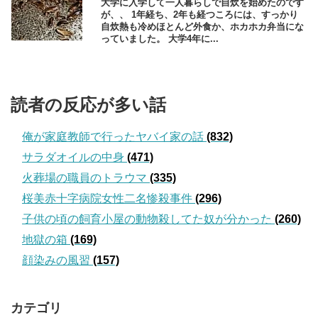
大学に入学して一人暮らしで自炊を始めたのです
が、、 1年経ち、2年も経つころには、すっかり
自炊熱も冷めほとんど外食か、ホカホカ弁当にな
っていました。 大学4年に...
読者の反応が多い話
俺が家庭教師で行ったヤバイ家の話
(832)
サラダオイルの中身
(471)
火葬場の職員のトラウマ
(335)
桜美赤十字病院女性二名惨殺事件
(296)
子供の頃の飼育小屋の動物殺してた奴が分かった
(260)
地獄の箱
(169)
顔染みの風習
(157)
カテゴリ