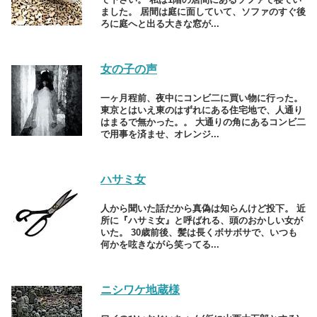
ました。 居間は庭に面していて、ソファのすぐ後
ろに庭へと出る大きな窓が...
女の子の声
一ヶ月程前、夜中にコンビ二に買い物に行った。
東京とはいえ東のはずれにある住宅地で、人通り
はまるで無かった。。 大通りの角にあるコンビ二
で用事を済ませ、オレンジ...
ハサミ女
人から聞いた話だから真偽は知らんけど投下。 近
所に『ハサミ女』と呼ばれる、頭のおかしい女が
いた。 30歳前後、髪は長くボサボサで、いつも
何かを呟きながら笑ってる...
ニシワケ地蔵様