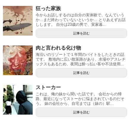
狂った家族
今からお話しするのは自分の実体験で、なんていう
か…まだ終わっていないというか… とりあえずお話
しします。 自分は23歳の男で、実家暮...
記事を読む
肉と言われる化け物
海沿いのリゾートで１年間のバイトをしたときの話
です。 敷地内に広い散策路があり、水場やアスレチ
ックスもあるため、夜間は酔っ払い客や不法使用...
記事を読む
ストーカー
これは、俺の妹から聞いた話です。 会社からの帰
路、最近になってストーかに悩まされているのだそ
う。 妹の会社から、自宅までは（妹の）駅...
記事を読む