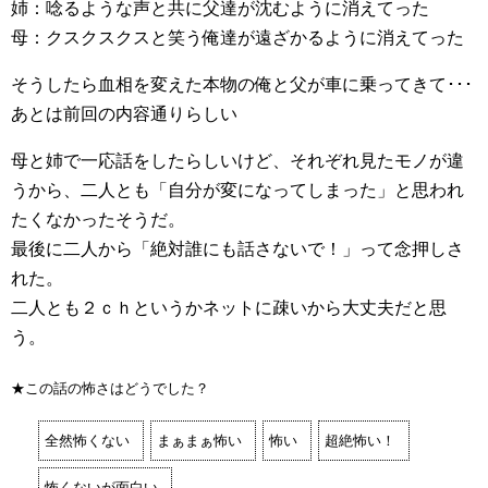
姉：唸るような声と共に父達が沈むように消えてった
母：クスクスクスと笑う俺達が遠ざかるように消えてった
そうしたら血相を変えた本物の俺と父が車に乗ってきて･･･
あとは前回の内容通りらしい
母と姉で一応話をしたらしいけど、それぞれ見たモノが違
うから、二人とも「自分が変になってしまった」と思われ
たくなかったそうだ。
最後に二人から「絶対誰にも話さないで！」って念押しさ
れた。
二人とも２ｃｈというかネットに疎いから大丈夫だと思
う。
★この話の怖さはどうでした？
全然怖くない
まぁまぁ怖い
怖い
超絶怖い！
怖くないが面白い