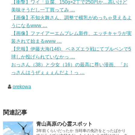
【衝撃】ワイ「豆腐、150g×2丁で250円か…高いけど
美味そうだし一丁買ってみ …
【画像】不知火舞さん、調整で横乳がめっちゃ見えるよ
うになるwww …
【画像】ファイアーエムブレム新作、エッチキャラが実
装されて始まるwww …
【悲報】伊藤大海(146)、ベネズエラ戦にてブルペンで5
球しか投げられていなかっ …
おっさん（38）と少女（16）の最高に尊い漫画、「お
っさんはうぜぇぇぇんだよ！っ …
orekowa
関連記事
青山高原の心霊スポット
3年前くらいだったか 当時車の免許をとったばかり