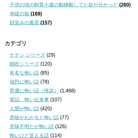
子供の頃の飼育小屋の動物殺してた奴が分かった
(260)
地獄の箱
(169)
顔染みの風習
(157)
カテゴリ
ナナシ シリーズ
(29)
師匠シリーズ
(120)
有名な怖い話
(85)
強烈に怖い話
(78)
普通に怖い話（怪談）
(1,468)
実話、怖い出来事
(107)
人間が怖い話
(420)
意味がわかると怖い話
(77)
意味不明だが怖い話
(126)
怖いけど笑える話
(114)