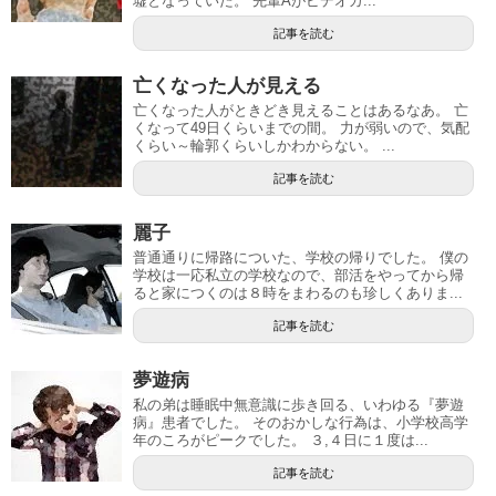
墟となっていた。 先輩Aがビデオカ...
記事を読む
亡くなった人が見える
亡くなった人がときどき見えることはあるなあ。 亡
くなって49日くらいまでの間。 力が弱いので、気配
くらい～輪郭くらいしかわからない。 ...
記事を読む
麗子
普通通りに帰路についた、学校の帰りでした。 僕の
学校は一応私立の学校なので、部活をやってから帰
ると家につくのは８時をまわるのも珍しくありま...
記事を読む
夢遊病
私の弟は睡眠中無意識に歩き回る、いわゆる『夢遊
病』患者でした。 そのおかしな行為は、小学校高学
年のころがピークでした。 ３,４日に１度は...
記事を読む