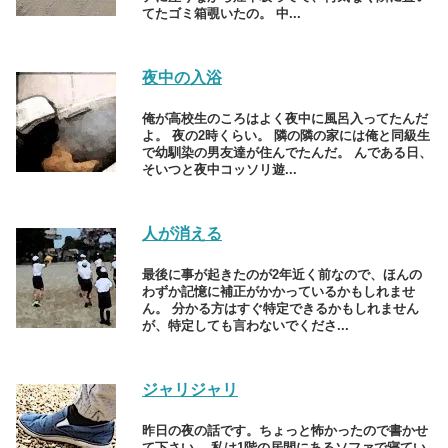
てたゴミ箱覗いたの。 中...
夜中の入浴
俺が高校生のころはよく夜中に風呂入ってたんだ
よ。 夜の2時くらい。 隣の隣の家には俺と同級生
で幼馴染の男友達が住んでたんだ。 んである日、
そいつと夜中コッソリ遊...
人が消える
最後に事が起きたのが2年近く前なので、ほんの
わずか記憶に補正がかかっているかもしれませ
ん。 分かる方はすぐ特定できるかもしれません
が、特定しても言わないでくださ...
ジャリジャリ
昨日の夜の話です。ちょっと怖かったので書かせ
て下さい。 私は1階の居間にあるソファで寝てい