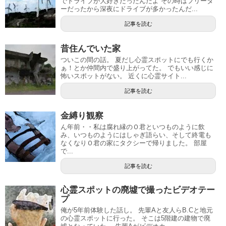
でドライブが大好きだったんだよ その時はフリータ
ーだったから深夜にドライブが多かったんだ...
記事を読む
昔住んでいた家
ついこの間の話。 夏だし心霊スポットにでも行くか
ぁ！とか仲間内で盛り上がってた。 でもいい感じに
怖いスポットがない。 近くに心霊サイト...
記事を読む
金縛り観察
ん年前・・私は腐れ縁のＯ君といつものように飲
み、いつものようにはしゃぎ語らい、そして終電も
なくなりＯ君の家にタクシーで帰りました。 部屋
で...
記事を読む
心霊スポットの廃墟で撮ったビデオテー
プ
俺が5年前体験した話し。 先輩Aと友人らB.Cと地元
の心霊スポットに行った。 そこは5階建の建物で廃