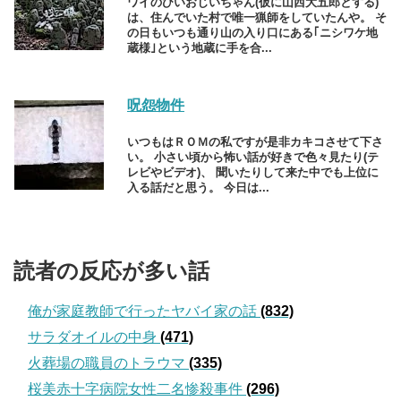
ワイのひいおじいちゃん(仮に山西大五郎とする)
は、住んでいた村で唯一猟師をしていたんや。 そ
の日もいつも通り山の入り口にある｢ニシワケ地
蔵様｣という地蔵に手を合...
呪怨物件
いつもはＲＯＭの私ですが是非カキコさせて下さ
い。 小さい頃から怖い話が好きで色々見たり(テ
レビやビデオ)、 聞いたりして来た中でも上位に
入る話だと思う。 今日は...
読者の反応が多い話
俺が家庭教師で行ったヤバイ家の話
(832)
サラダオイルの中身
(471)
火葬場の職員のトラウマ
(335)
桜美赤十字病院女性二名惨殺事件
(296)