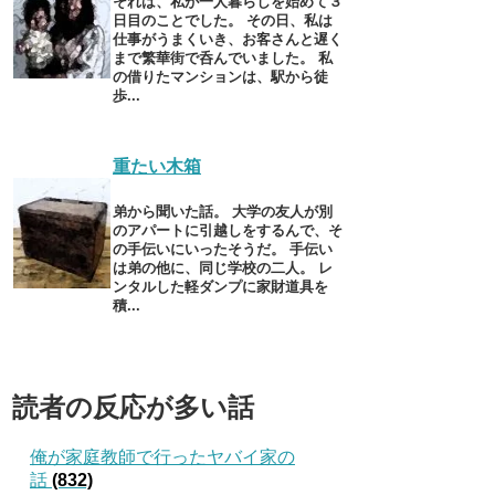
それは、私が一人暮らしを始めて３
日目のことでした。 その日、私は
仕事がうまくいき、お客さんと遅く
まで繁華街で呑んでいました。 私
の借りたマンションは、駅から徒
歩...
重たい木箱
弟から聞いた話。 大学の友人が別
のアパートに引越しをするんで、そ
の手伝いにいったそうだ。 手伝い
は弟の他に、同じ学校の二人。 レ
ンタルした軽ダンプに家財道具を
積...
読者の反応が多い話
俺が家庭教師で行ったヤバイ家の
話
(832)