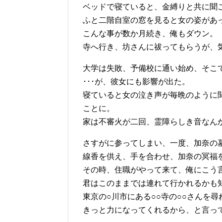
ベッドで寝ていると、金縛りと共に聞
ふと二階自室の窓を見ると女の姿があ
こんな事が数か月続き、俺もダウン。
寺へ行き、坊さんに祓ってもらうが、
大学は失敗、予備校に通い始め、そこ
･･･が、彼女にも影響が出た。
寝ていると女の泣き声が毎晩のように
ことに。
家は不審火が二回、霊障らしき音なん
さすがに参ってしまい、一度、加奈の
線香を供え、手を合わせ、加奈の冥福
その時、住職がやって来て、俺にこう
君はこのままでは連れて行かれるかも
東京の○川市にある○○寺の○○さんを尋
きっと力になってくれるから、と言っ