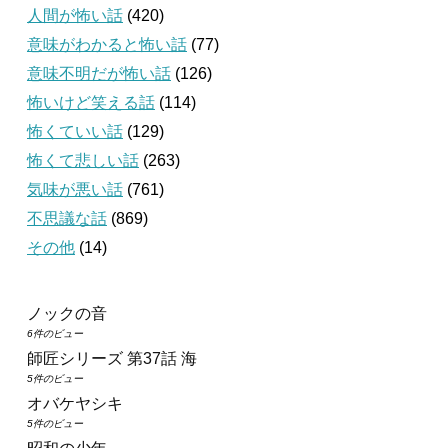
人間が怖い話
(420)
意味がわかると怖い話
(77)
意味不明だが怖い話
(126)
怖いけど笑える話
(114)
怖くていい話
(129)
怖くて悲しい話
(263)
気味が悪い話
(761)
不思議な話
(869)
その他
(14)
ノックの音
6件のビュー
師匠シリーズ 第37話 海
5件のビュー
オバケヤシキ
5件のビュー