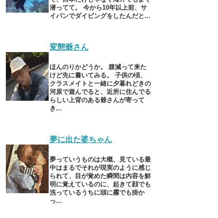
潜ってて。 今から10年以上前、サ
イパンでダイビングをしたんだと...
変態爺さん
ほんのりかどうか。 腹減って来た
けど先に書いてみる。 子供の頃、
クラスメイトと一緒に夕暮れどきの
河原で遊んでると、近所に住んでる
らしい上背のある爺さんが寄って
き...
夢に出た婆ちゃん
夢っていうものは大概、見ている最
中はまるでそれが現実のように感じ
られて、目が覚めた瞬間は内容を鮮
明に覚えているのに、起きて顔でも
洗っているうちに頭に霧でも掛か
っ...