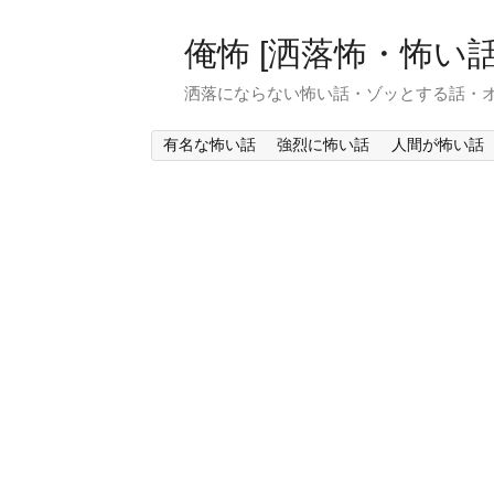
俺怖 [洒落怖・怖い話
洒落にならない怖い話・ゾッとする話・
有名な怖い話
強烈に怖い話
人間が怖い話