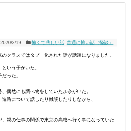
2020/2/19
怖くて悲しい話
,
普通に怖い話（怪談）
俺のクラスではタブー化された話が話題になりました。
）という子がいた。
子だった。
時、偶然にも調べ物をしていた加奈がいた。
、進路について話したり雑談したりしながら、
が、親の仕事の関係で東京の高校へ行く事になっていた