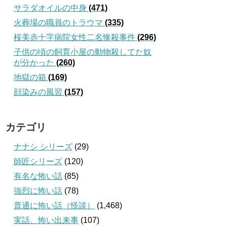
サラダオイルの中身
(471)
火葬場の職員のトラウマ
(335)
桜美赤十字病院女性二名惨殺事件
(296)
子供の頃の飼育小屋の動物殺してた奴
が分かった
(260)
地獄の箱
(169)
顔染みの風習
(157)
カテゴリ
ナナシ シリーズ
(29)
師匠シリーズ
(120)
有名な怖い話
(85)
強烈に怖い話
(78)
普通に怖い話（怪談）
(1,468)
実話、怖い出来事
(107)