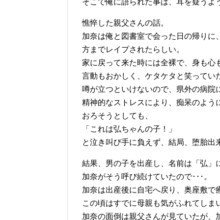
そこで俺に語られた事は、耳を疑うよ
憔悴した親父さんの話。
加奈は俺と図書室で会った日の帰りに
方までレイプされたらしい。
家に戻って来た時には全裸で、身も心
言動もおかしく、ケタケタと笑ってい
噂が立つといけないので、県外の病院
精神的なストレスにより、痴呆のよう
おろそうとしても、
「これは弘ちゃんの子！」
と泣き叫び手に負えず、結局、堕胎出
結果、男の子を出産し、名前は「弘」
加奈がそう呼び続けていたので･･･。
加奈は出産後に自宅へ戻り、奥座敷で
この頃はすでに母親も気がふれてしま
加奈の面倒は親父さんが見ていたが、