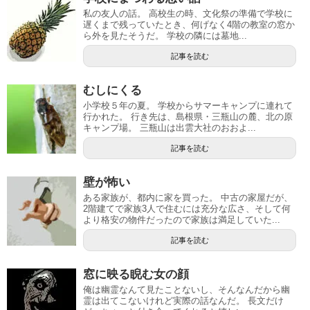
私の友人の話。 高校生の時、文化祭の準備で学校に
遅くまで残っていたとき、何げなく4階の教室の窓か
ら外を見たそうだ。 学校の隣には墓地...
記事を読む
むしにくる
小学校５年の夏。 学校からサマーキャンプに連れて
行かれた。 行き先は、島根県・三瓶山の麓、北の原
キャンプ場。 三瓶山は出雲大社のおおよ...
記事を読む
壁が怖い
ある家族が、都内に家を買った。 中古の家屋だが、
2階建てで家族3人で住むには充分な広さ、そして何
より格安の物件だったので家族は満足していた...
記事を読む
窓に映る睨む女の顔
俺は幽霊なんて見たことないし、そんなんだから幽
霊は出てこないけれど実際の話なんだ。 長文だけ