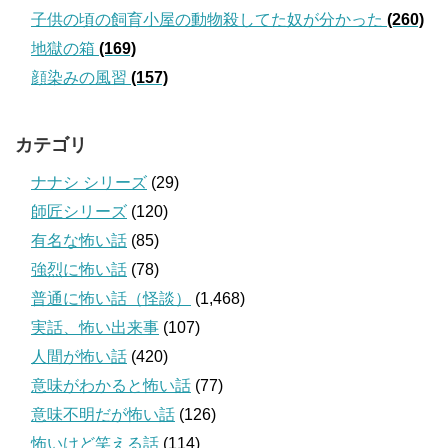
子供の頃の飼育小屋の動物殺してた奴が分かった
(260)
地獄の箱
(169)
顔染みの風習
(157)
カテゴリ
ナナシ シリーズ
(29)
師匠シリーズ
(120)
有名な怖い話
(85)
強烈に怖い話
(78)
普通に怖い話（怪談）
(1,468)
実話、怖い出来事
(107)
人間が怖い話
(420)
意味がわかると怖い話
(77)
意味不明だが怖い話
(126)
怖いけど笑える話
(114)