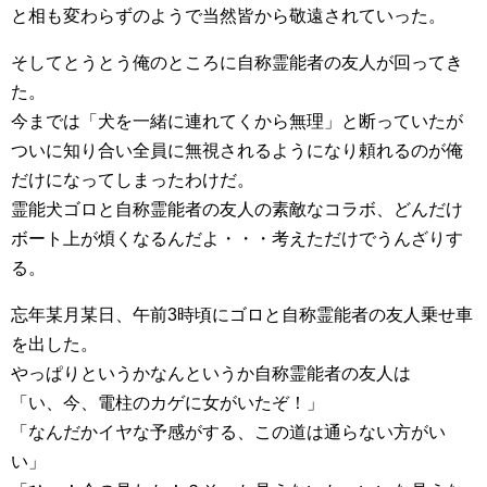
と相も変わらずのようで当然皆から敬遠されていった。
そしてとうとう俺のところに自称霊能者の友人が回ってき
た。
今までは「犬を一緒に連れてくから無理」と断っていたが
ついに知り合い全員に無視されるようになり頼れるのが俺
だけになってしまったわけだ。
霊能犬ゴロと自称霊能者の友人の素敵なコラボ、どんだけ
ボート上が煩くなるんだよ・・・考えただけでうんざりす
る。
忘年某月某日、午前3時頃にゴロと自称霊能者の友人乗せ車
を出した。
やっぱりというかなんというか自称霊能者の友人は
「い、今、電柱のカゲに女がいたぞ！」
「なんだかイヤな予感がする、この道は通らない方がい
い」