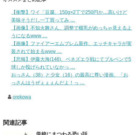
【衝撃】ワイ「豆腐、150g×2丁で250円か…高いけど
美味そうだし一丁買ってみ …
【画像】不知火舞さん、調整で横乳がめっちゃ見えるよ
うになるwww …
【画像】ファイアーエムブレム新作、エッチキャラが実
装されて始まるwww …
【悲報】伊藤大海(146)、ベネズエラ戦にてブルペンで5
球しか投げられていなかっ …
おっさん（38）と少女（16）の最高に尊い漫画、「お
っさんはうぜぇぇぇんだよ！っ …
orekowa
関連記事
学校にまつわる恐い話