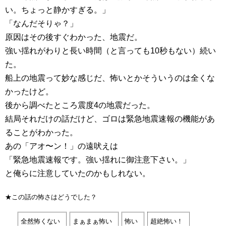
い。ちょっと静かすぎる。」
「なんだそりゃ？」
原因はその後すぐわかった、地震だ。
強い揺れがわりと長い時間（と言っても10秒もない）続い
た。
船上の地震って妙な感じだ、怖いとかそういうのは全くな
かったけど。
後から調べたところ震度4の地震だった。
結局それだけの話だけど、ゴロは緊急地震速報の機能があ
ることがわかった。
あの「アオ〜ン！」の遠吠えは
「緊急地震速報です。強い揺れに御注意下さい。」
と俺らに注意していたのかもしれない。
★この話の怖さはどうでした？
全然怖くない
まぁまぁ怖い
怖い
超絶怖い！