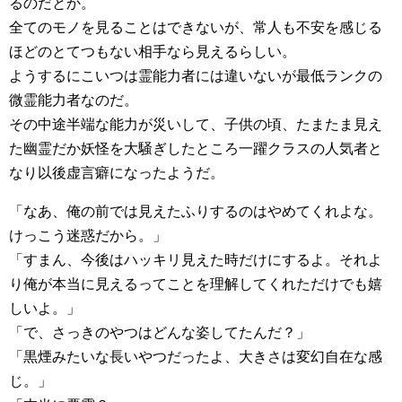
るのだとか。
全てのモノを見ることはできないが、常人も不安を感じる
ほどのとてつもない相手なら見えるらしい。
ようするにこいつは霊能力者には違いないが最低ランクの
微霊能力者なのだ。
その中途半端な能力が災いして、子供の頃、たまたま見え
た幽霊だか妖怪を大騒ぎしたところ一躍クラスの人気者と
なり以後虚言癖になったようだ。
「なあ、俺の前では見えたふりするのはやめてくれよな。
けっこう迷惑だから。」
「すまん、今後はハッキリ見えた時だけにするよ。それよ
り俺が本当に見えるってことを理解してくれただけでも嬉
しいよ。」
「で、さっきのやつはどんな姿してたんだ？」
「黒煙みたいな長いやつだったよ、大きさは変幻自在な感
じ。」