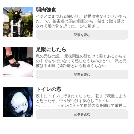
弱肉強食
イジメにまつわる怖い話。 結構凄惨なイジメがあっ
た。 で、被害者は2階の階段から一階まで蹴り落と
されて足の骨を折った。 少し騒ぎに...
記事を読む
足蹴にしたら
私の元彼の話。 元彼関連の話だけで割とあるからそ
の中でもやばいなって感じたうちのひとつ。 私と元
彼は中距離（遠距離という程遠くもない...
記事を読む
トイレの窓
夜中にトイレに行きたくなった。 朝まで我慢しよう
と思ったが、中々寝つけず決心してトイレ
へ 、、、 トイレに入って便器の蓋を開けて放尿...
記事を読む