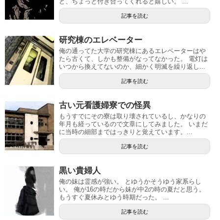
ど、ちょっと付き合ってくれると嬉しい。 ...
記事を読む
研究棟のエレベーター
俺の通ってた大学の研究棟にあるエレベーターはや
たら古くて、しかも整備がなってなかった。 電灯は
いつから換えてないのか、細かく明滅を繰り返し...
記事を読む
古い元看護婦寮での怪異
もうすでにその寮は取り壊されているし、かなりの
年月も経っているので文章にしてみました。 いまだ
に当時の細部まではっきりと覚えています。...
記事を読む
黒い貴婦人
俺の妹は霊感が強い。 とゆうかそうゆう家系らし
い。 俺が16の時だから妹が中2の時の夏だと思う。
もうすぐ夏休みとゆう時期だった。 ...
記事を読む