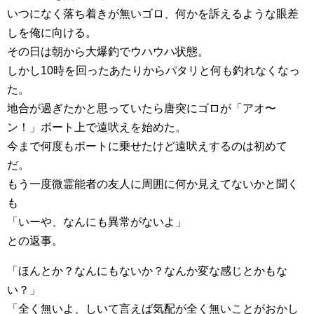
いつになく落ち着きが無いゴロ、何かを訴えるような眼差
しを俺に向ける。
その日は朝から大爆釣でウハウハ状態。
しかし10時を回ったあたりからパタリと何も釣れなくなっ
た。
地合が過ぎたかと思っていたら唐突にゴロが「アオ〜
ン！」ボート上で遠吠えを始めた。
今まで何度もボートに乗せたけど遠吠えするのは初めて
だ。
もう一度微霊能者の友人に周囲に何か見えてないかと聞く
も
「いーや、なんにも異常がないよ」
との返事。
「ほんとか？なんにもないか？なんか変な感じとかもな
い？」
「全く無いよ、しいて言えば気配が全く無いことがおかし