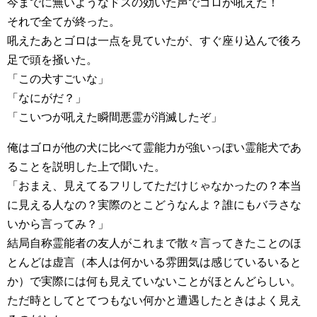
今までに無いようなドスの効いた声でゴロが吼えた！
それで全てが終った。
吼えたあとゴロは一点を見ていたが、すぐ座り込んで後ろ
足で頭を掻いた。
「この犬すごいな」
「なにがだ？」
「こいつが吼えた瞬間悪霊が消滅したぞ」
俺はゴロが他の犬に比べて霊能力が強いっぽい霊能犬であ
ることを説明した上で聞いた。
「おまえ、見えてるフリしてただけじゃなかったの？本当
に見える人なの？実際のとこどうなんよ？誰にもバラさな
いから言ってみ？」
結局自称霊能者の友人がこれまで散々言ってきたことのほ
とんどは虚言（本人は何かいる雰囲気は感じているいると
か）で実際には何も見えていないことがほとんどらしい。
ただ時としてとてつもない何かと遭遇したときはよく見え