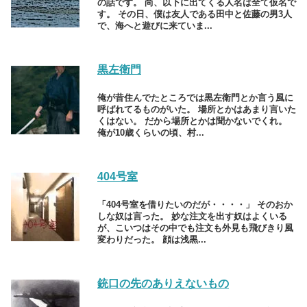
の話です。 尚、以下に出てくる人名は全て仮名で
す。 その日、僕は友人である田中と佐藤の男3人
で、海へと遊びに来ていま...
黒左衛門
俺が昔住んでたところでは黒左衛門とか言う風に
呼ばれてるものがいた。 場所とかはあまり言いた
くはない。 だから場所とかは聞かないでくれ。
俺が10歳くらいの頃、村...
404号室
「404号室を借りたいのだが・・・・」 そのおか
しな奴は言った。 妙な注文を出す奴はよくいる
が、こいつはその中でも注文も外見も飛びきり風
変わりだった。 顔は浅黒...
銃口の先のありえないもの