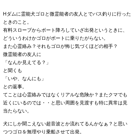
Hダムに霊能犬ゴロと微霊能者の友人とでバス釣りに行った
ときのこと。
有料スロープからボート降ろしていざ出発というときに、
どういうわけかゴロがボートに乗りたがらない。
また心霊絡み？それもゴロが怖じ気づくほどの相手？
微霊能者の友人に
「なんか見えてる？」
と聞くも
「いや、なんにも」
との返事。
てことは心霊絡みではなくリアルな危険か？またクマでも
近くにいるのでは・・と思い周囲を見渡すも特に異常は見
当たらない。
犬にしか聞こえない超音波とか流れてるんかなぁ？と思い
つつゴロを無理やり乗船させて出発。