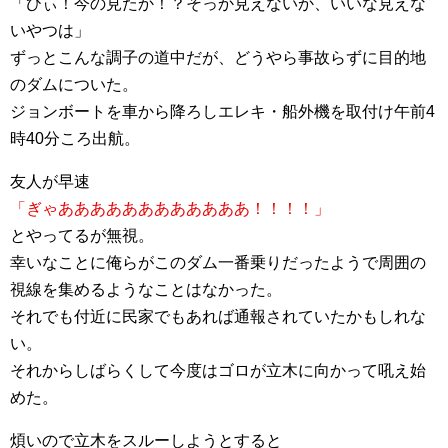
「ひぃ！今の見たか！？そっか見えないか、いいな見えな
いやつは」
ずっとこんな調子の道中だが、どうやら事故らずに目的地
のダムについた。
ジョンボートを車から降ろしエレキ・船外機を取付け午前4
時40分ころ出航。
友人が早速
「ぎゃああああああああああああ！！！！」
とやってるが無視。
幸いなことに俺らがこのダム一番乗りだったようで周囲の
視線を集めるようなことはなかった。
それでも付近に民家でもあれば通報されていたかもしれな
い。
それからしばらくして今度はゴロが立木に向かって吼え始
めた。
煩いので立木をスルーしようとすると