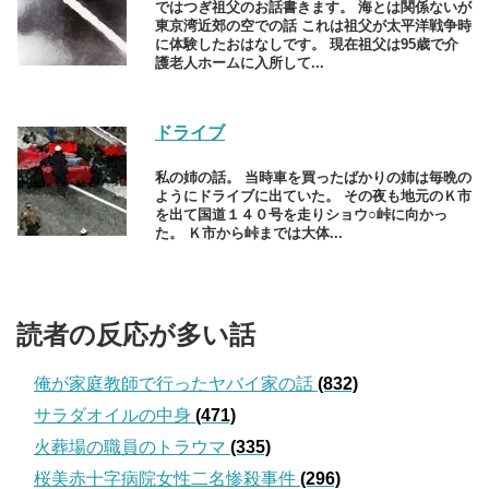
ではつぎ祖父のお話書きます。 海とは関係ないが
東京湾近郊の空での話 これは祖父が太平洋戦争時
に体験したおはなしです。 現在祖父は95歳で介
護老人ホームに入所して...
ドライブ
私の姉の話。 当時車を買ったばかりの姉は毎晩の
ようにドライブに出ていた。 その夜も地元のＫ市
を出て国道１４０号を走りショウ○峠に向かっ
た。 Ｋ市から峠までは大体...
読者の反応が多い話
俺が家庭教師で行ったヤバイ家の話
(832)
サラダオイルの中身
(471)
火葬場の職員のトラウマ
(335)
桜美赤十字病院女性二名惨殺事件
(296)