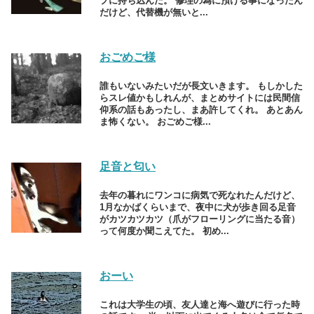
プに持ち込んだ。 修理の為に預ける事になったん
だけど、代替機が無いと...
おごめご様
誰もいないみたいだが長文いきます。 もしかした
らスレ値かもしれんが、まとめサイトには民間信
仰系の話もあったし、まあ許してくれ。 あとあん
ま怖くない。 おごめご様...
足音と匂い
去年の暮れにワンコに病気で死なれたんだけど、
1月なかばくらいまで、夜中に犬が歩き回る足音
がカツカツカツ（爪がフローリングに当たる音）
って何度か聞こえてた。 初め...
おーい
これは大学生の頃、友人達と海へ遊びに行った時