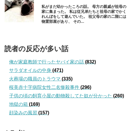
私がまだ幼かったころの話。 母方の親戚が祖母の
家に集まった。 私は従兄弟たちと祖母の家でかく
れんぼをして遊んでいた。 祖父母の家の二階には
物置部屋があり、 その...
読者の反応が多い話
俺が家庭教師で行ったヤバイ家の話
(832)
サラダオイルの中身
(471)
火葬場の職員のトラウマ
(335)
桜美赤十字病院女性二名惨殺事件
(296)
子供の頃の飼育小屋の動物殺してた奴が分かった
(260)
地獄の箱
(169)
顔染みの風習
(157)