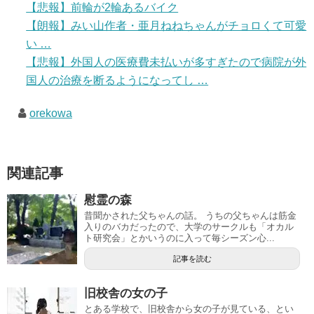
【悲報】前輪が2輪あるバイク
【朗報】みい山作者・亜月ねねちゃんがチョロくて可愛
い …
【悲報】外国人の医療費未払いが多すぎたので病院が外
国人の治療を断るようになってし …
orekowa
関連記事
慰霊の森
昔聞かされた父ちゃんの話。 うちの父ちゃんは筋金
入りのバカだったので、大学のサークルも「オカル
ト研究会」とかいうのに入って毎シーズン心...
記事を読む
旧校舎の女の子
とある学校で、旧校舎から女の子が見ている、とい