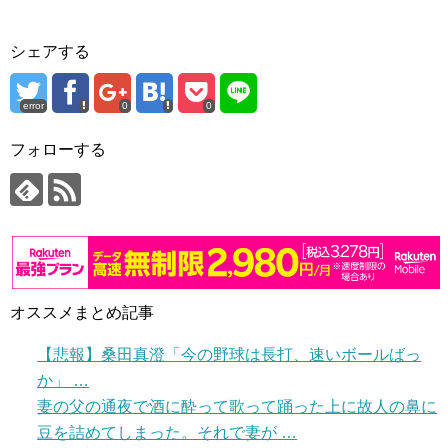
シェアする
error
0
0
フォローする
オススメまとめ記事
【悲報】桑田真澄「今の野球は長打、速いボールばっ
か」 …
妻の父の通夜で酒に酔って歌って踊った上に故人の鼻に
豆を詰めてしまった。それで妻が …