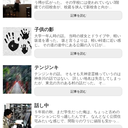
う噂が広がった。 その学校には使われていない3階
建ての旧校舎が、校庭を挟んで新校舎と向か...
記事を読む
子供の影
大学一年ん時の話。 当時の彼女とドライブ中、軽い
坂道を通った。 坂と言うよりは、軽い峠道に近い感
じ。 その道の途中にある公園の入り口が...
記事を読む
テンジンキ
テンジンキの話。 そもそも天神逆霊橋っていうのは
神奈川の話ではない。 詳しい地名は失念してしまっ
たが、東北の方のある村の話だった。 そ...
記事を読む
話し中
５年前の秋、まだ学生だった俺は、ちょっと古めの
マンションに引っ越したんです。 なんとなく公団住
宅みたいな感じで、間取りのワリに値段も安かっ...