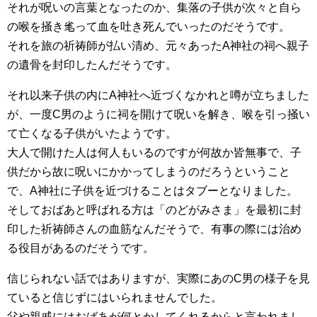
それが呪いの言葉となったのか、集落の子供が次々と自ら
の喉を掻き毟って血を吐き死んでいったのだそうです。
それを旅の祈祷師が払い清め、元々あったA神社の祠へ親子
の遺骨を封印したんだそうです。
それ以来子供の内にA神社へ近づくなかれと噂が立ちました
が、一度C男のように祠を開けて呪いを解き、喉を引っ掻い
て亡くなる子供がいたようです。
大人で開けた人は何人もいるのですが何故か皆無事で、子
供だから故に呪いにかかってしまうのだろうということ
で、A神社に子供を近づけることはタブーとなりました。
そしておばあと呼ばれる方は「のどがみさま」を最初に封
印した祈祷師さんの血筋なんだそうで、有事の際には治め
る役目があるのだそうです。
信じられない話ではありますが、実際にあのC男の様子を見
ていると信じずにはいられませんでした。
父や親戚にはおばあが何とかしてくれるからと言われまし