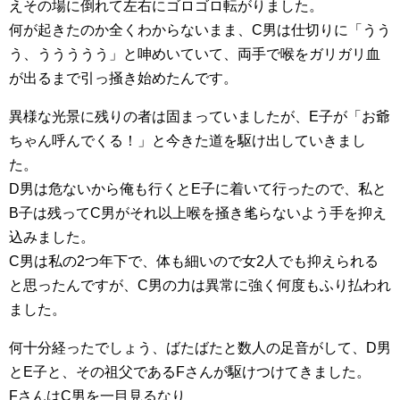
えその場に倒れて左右にゴロゴロ転がりました。
何が起きたのか全くわからないまま、C男は仕切りに「うう
う、ううううう」と呻めいていて、両手で喉をガリガリ血
が出るまで引っ掻き始めたんです。
異様な光景に残りの者は固まっていましたが、E子が「お爺
ちゃん呼んでくる！」と今きた道を駆け出していきまし
た。
D男は危ないから俺も行くとE子に着いて行ったので、私と
B子は残ってC男がそれ以上喉を掻き毟らないよう手を抑え
込みました。
C男は私の2つ年下で、体も細いので女2人でも抑えられる
と思ったんですが、C男の力は異常に強く何度もふり払われ
ました。
何十分経ったでしょう、ばたばたと数人の足音がして、D男
とE子と、その祖父であるFさんが駆けつけてきました。
FさんはC男を一目見るなり