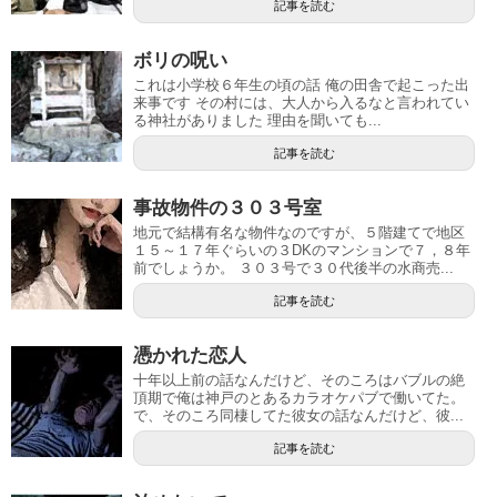
記事を読む
ボリの呪い
これは小学校６年生の頃の話 俺の田舎で起こった出
来事です その村には、大人から入るなと言われてい
る神社がありました 理由を聞いても...
記事を読む
事故物件の３０３号室
地元で結構有名な物件なのですが、５階建てで地区
１５～１７年ぐらいの３DKのマンションで７，８年
前でしょうか。 ３０３号で３０代後半の水商売...
記事を読む
憑かれた恋人
十年以上前の話なんだけど、そのころはバブルの絶
頂期で俺は神戸のとあるカラオケパブで働いてた。
で、そのころ同棲してた彼女の話なんだけど、彼...
記事を読む