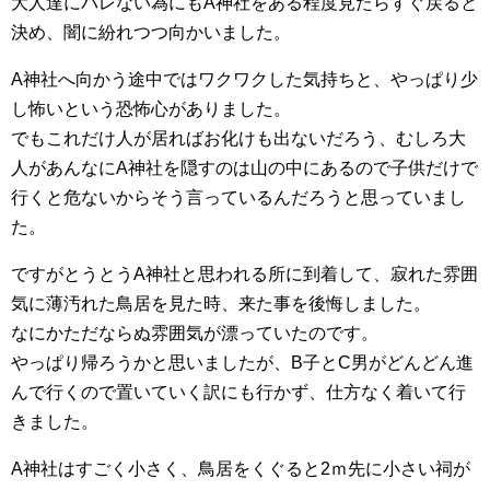
大人達にバレない為にもA神社をある程度見たらすぐ戻ると
決め、闇に紛れつつ向かいました。
A神社へ向かう途中ではワクワクした気持ちと、やっぱり少
し怖いという恐怖心がありました。
でもこれだけ人が居ればお化けも出ないだろう、むしろ大
人があんなにA神社を隠すのは山の中にあるので子供だけで
行くと危ないからそう言っているんだろうと思っていまし
た。
ですがとうとうA神社と思われる所に到着して、寂れた雰囲
気に薄汚れた鳥居を見た時、来た事を後悔しました。
なにかただならぬ雰囲気が漂っていたのです。
やっぱり帰ろうかと思いましたが、B子とC男がどんどん進
んで行くので置いていく訳にも行かず、仕方なく着いて行
きました。
A神社はすごく小さく、鳥居をくぐると2ｍ先に小さい祠が