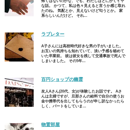
怖くはないのかな、でも、わたしはとにかくイヤ
な話。 かつて、私は色々見えると言うか感じ取れ
たのね。 気配とか、見えないけど匂うとか。 家
系らしいんだけど。 それ...
ラブレター
A子さんには高校時代好きな男の子がいました。
お互いの気持ちも知れていて、淡い予感を秘めて
いた卒業前。 彼は彼女を残して交通事故で死んで
しまいました。 その5年...
百円ショップの幽霊
友人Aさん(20代、女)が体験したお話です。 Aさ
んは主婦ですが、旦那さんの給料で自分の使うお
金や携帯代を出してもらうのが申し訳なかったら
しく、パートをしていま...
物置部屋