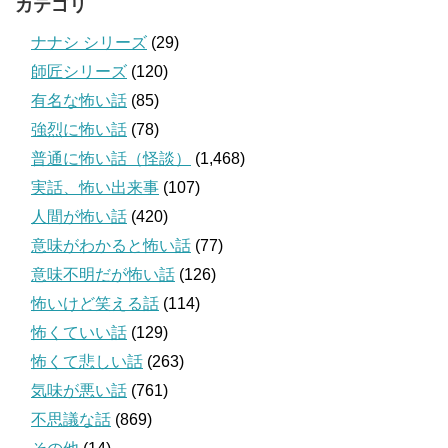
カテゴリ
ナナシ シリーズ
(29)
師匠シリーズ
(120)
有名な怖い話
(85)
強烈に怖い話
(78)
普通に怖い話（怪談）
(1,468)
実話、怖い出来事
(107)
人間が怖い話
(420)
意味がわかると怖い話
(77)
意味不明だが怖い話
(126)
怖いけど笑える話
(114)
怖くていい話
(129)
怖くて悲しい話
(263)
気味が悪い話
(761)
不思議な話
(869)