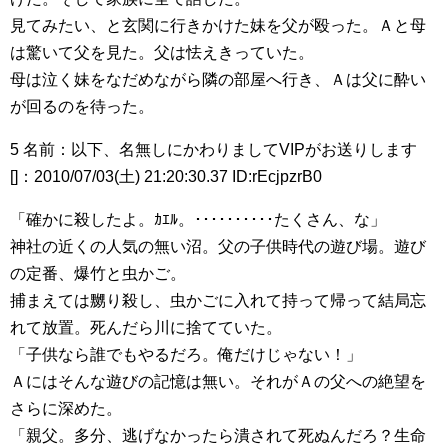
見てみたい、と玄関に行きかけた妹を父が殴った。Ａと母
は驚いて父を見た。父は怯えきっていた。
母は泣く妹をなだめながら隣の部屋へ行き、Ａは父に酔い
が回るのを待った。
5 名前：以下、名無しにかわりましてVIPがお送りします
[]：2010/07/03(土) 21:20:30.37 ID:rEcjpzrB0
「確かに殺したよ。ｶｴﾙ。･･････････たくさん、な」
神社の近くの人気の無い沼。父の子供時代の遊び場。遊び
の定番、爆竹と虫かご。
捕まえては嬲り殺し、虫かごに入れて持って帰って結局忘
れて放置。死んだら川に捨てていた。
「子供なら誰でもやるだろ。俺だけじゃない！」
Ａにはそんな遊びの記憶は無い。それがＡの父への絶望を
さらに深めた。
「親父。多分、逃げなかったら潰されて死ぬんだろ？生命