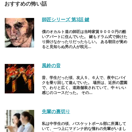
おすすめの怖い話
師匠シリーズ 第3話 鍵
僕のオカルト道の師匠は当時家賃９０００円の酷
いアパートに住んでいた。 鍵もドラム式で掛けた
り掛けなかったりだったらしい。 ある朝目が覚め
ると見知らぬ男の人が枕元...
風鈴の音
昔、学生だった頃、友人５、６人で、夜中にバイ
クを乗り回して遊んでいた。 場所は、近所の霊園
で、わりと広く、道路舗装されていて、中々いい
感じのコースだった。 その...
先輩の裏切り
私は中学生の頃、バスケットボール部に所属して
いて、一つ上にマドンナ的な憧れの先輩がいまし