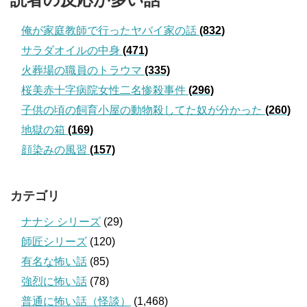
俺が家庭教師で行ったヤバイ家の話
(832)
サラダオイルの中身
(471)
火葬場の職員のトラウマ
(335)
桜美赤十字病院女性二名惨殺事件
(296)
子供の頃の飼育小屋の動物殺してた奴が分かった
(260)
地獄の箱
(169)
顔染みの風習
(157)
カテゴリ
ナナシ シリーズ
(29)
師匠シリーズ
(120)
有名な怖い話
(85)
強烈に怖い話
(78)
普通に怖い話（怪談）
(1,468)