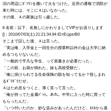
沼の周辺にｶﾞｿﾘﾝを撒いて火をつけた。近所の通報で消防が
来た時には、そこにＡはいなかった。
その後、Ａの家族は引っ越した。
6 名前：以下、名無しにかわりましてVIPがお送りします
[]：2010/07/03(土) 21:21:34.94 ID:rEcjpzrB0
そこまで話した後、Ａは言った。
「実は俺、入学金と一回生分の授業料以外の金は大学に納
めるつもりないんだ」
「一般的で平凡な学生、って肩書きが必要だった」
「この前、お袋が倒れた。妹も高校受験だ」
「俺に掛けられてる生命保険の額を知ってるか？怪しまれ
るｷﾞﾘｷﾞﾘだぜ」
Ａはため息をつくと、薄く笑って言った。
「俺が持ってた金属ﾊﾞｯﾄ。あれ、中学に入った時に買って
もらったんだ」
「いつ付いたのか、妙な染みがあったんだけど。ｶｴﾙから逃