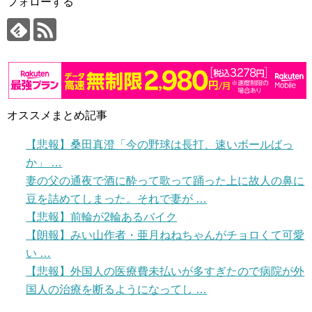
フォローする
オススメまとめ記事
【悲報】桑田真澄「今の野球は長打、速いボールばっ
か」 …
妻の父の通夜で酒に酔って歌って踊った上に故人の鼻に
豆を詰めてしまった。それで妻が …
【悲報】前輪が2輪あるバイク
【朗報】みい山作者・亜月ねねちゃんがチョロくて可愛
い …
【悲報】外国人の医療費未払いが多すぎたので病院が外
国人の治療を断るようになってし …