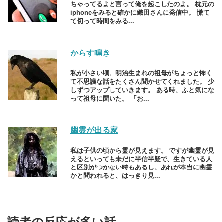
ちゃってるよと言って俺を起こしたのよ。 枕元の
iphoneをみると確かに織田さんに発信中。 慌て
て切って時間をみる...
からす鳴き
私が小さい頃、明治生まれの祖母がちょっと怖く
て不思議な話をたくさん聞かせてくれました。 少
しずつアップしていきます。 ある時、ふと気にな
って祖母に聞いた。 「お...
幽霊が出る家
私は子供の頃から霊が見えます。 ですが幽霊が見
えるといっても未だに半信半疑で、生きている人
と区別がつかない時もあるし、あれが本当に幽霊
かと問われると、はっきり見...
読者の反応が多い話