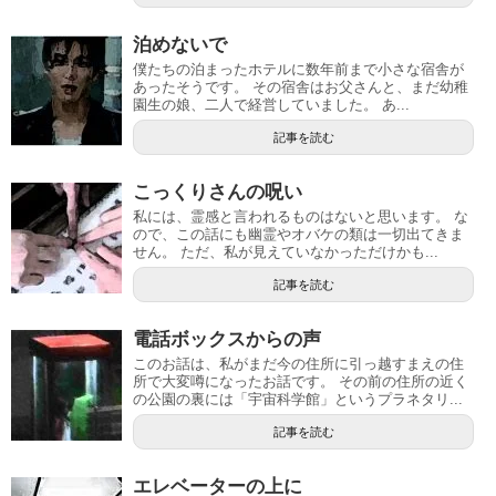
泊めないで
僕たちの泊まったホテルに数年前まで小さな宿舎が
あったそうです。 その宿舎はお父さんと、まだ幼稚
園生の娘、二人で経営していました。 あ...
記事を読む
こっくりさんの呪い
私には、霊感と言われるものはないと思います。 な
ので、この話にも幽霊やオバケの類は一切出てきま
せん。 ただ、私が見えていなかっただけかも...
記事を読む
電話ボックスからの声
このお話は、私がまだ今の住所に引っ越すまえの住
所で大変噂になったお話です。 その前の住所の近く
の公園の裏には「宇宙科学館」というプラネタリ...
記事を読む
エレベーターの上に