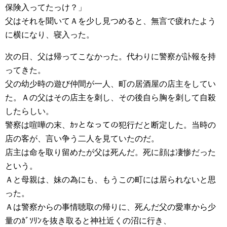
保険入ってたっけ？」
父はそれを聞いてＡを少し見つめると、無言で疲れたよう
に横になり、寝入った。
次の日、父は帰ってこなかった。代わりに警察が訃報を持
ってきた。
父の幼少時の遊び仲間が一人、町の居酒屋の店主をしてい
た。Ａの父はその店主を刺し、その後自ら胸を刺して自殺
したらしい。
警察は喧嘩の末、ｶｯとなっての犯行だと断定した。当時の
店の客が、言い争う二人を見ていたのだ。
店主は命を取り留めたが父は死んだ。死に顔は凄惨だった
という。
Ａと母親は、妹の為にも、もうこの町には居られないと思
った。
Ａは警察からの事情聴取の帰りに、死んだ父の愛車から少
量のｶﾞｿﾘﾝを抜き取ると神社近くの沼に行き、