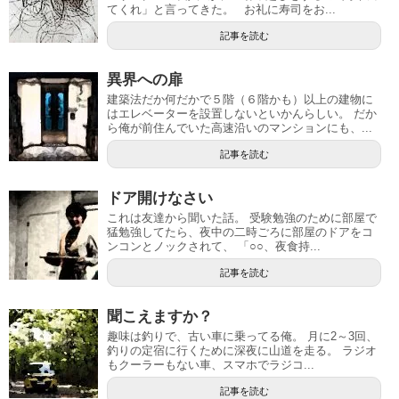
てくれ」と言ってきた。 お礼に寿司をお...
記事を読む
異界への扉
建築法だか何だかで５階（６階かも）以上の建物に
はエレベーターを設置しないといかんらしい。 だか
ら俺が前住んでいた高速沿いのマンションにも、...
記事を読む
ドア開けなさい
これは友達から聞いた話。 受験勉強のために部屋で
猛勉強してたら、夜中の二時ごろに部屋のドアをコ
ンコンとノックされて、 「○○、夜食持...
記事を読む
聞こえますか？
趣味は釣りで、古い車に乗ってる俺。 月に2～3回、
釣りの定宿に行くために深夜に山道を走る。 ラジオ
もクーラーもない車、スマホでラジコ...
記事を読む