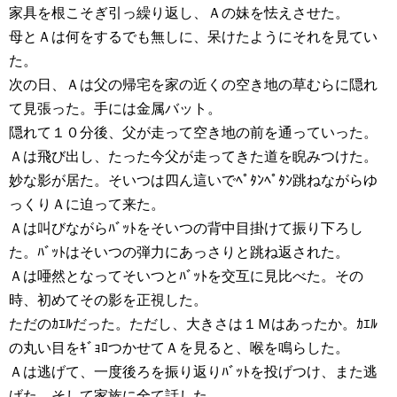
家具を根こそぎ引っ繰り返し、Ａの妹を怯えさせた。
母とＡは何をするでも無しに、呆けたようにそれを見てい
た。
次の日、Ａは父の帰宅を家の近くの空き地の草むらに隠れ
て見張った。手には金属バット。
隠れて１０分後、父が走って空き地の前を通っていった。
Ａは飛び出し、たった今父が走ってきた道を睨みつけた。
妙な影が居た。そいつは四ん這いでﾍﾟﾀﾝﾍﾟﾀﾝ跳ねながらゆ
っくりＡに迫って来た。
Ａは叫びながらﾊﾞｯﾄをそいつの背中目掛けて振り下ろし
た。ﾊﾞｯﾄはそいつの弾力にあっさりと跳ね返された。
Ａは唖然となってそいつとﾊﾞｯﾄを交互に見比べた。その
時、初めてその影を正視した。
ただのｶｴﾙだった。ただし、大きさは１Ｍはあったか。ｶｴﾙ
の丸い目をｷﾞｮﾛつかせてＡを見ると、喉を鳴らした。
Ａは逃げて、一度後ろを振り返りﾊﾞｯﾄを投げつけ、また逃
げた。そして家族に全て話した。