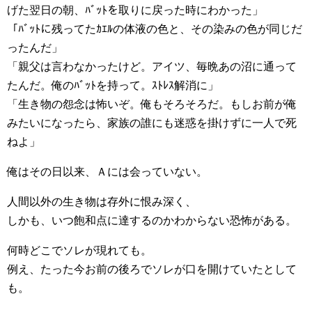
げた翌日の朝、ﾊﾞｯﾄを取りに戻った時にわかった」
「ﾊﾞｯﾄに残ってたｶｴﾙの体液の色と、その染みの色が同じだ
ったんだ」
「親父は言わなかったけど。アイツ、毎晩あの沼に通って
たんだ。俺のﾊﾞｯﾄを持って。ｽﾄﾚｽ解消に」
「生き物の怨念は怖いぞ。俺もそろそろだ。もしお前が俺
みたいになったら、家族の誰にも迷惑を掛けずに一人で死
ねよ」
俺はその日以来、Ａには会っていない。
人間以外の生き物は存外に恨み深く、
しかも、いつ飽和点に達するのかわからない恐怖がある。
何時どこでソレが現れても。
例え、たった今お前の後ろでソレが口を開けていたとして
も。