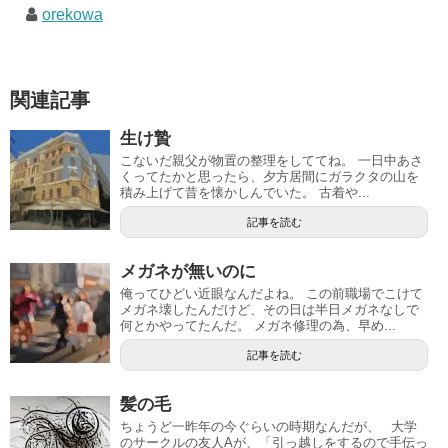
orekowa
関連記事
生け贄
こないだ親父が物置の整理をしててね。 一日中あさ
くってたかと思ったら、夕方居間にガラクタの山を
積み上げて昔を懐かしんでいた。 古着や...
記事を読む
メガネが無いのに
俺ってひどい近眼なんだよね。 この前職場でこけて
メガネ壊したんだけど、その日は半日メガネなしで
何とかやってたんだ。 メガネ修理の為、早め...
記事を読む
髪の毛
ちょうど一昨年の今ぐらいの時期なんだが、 大学
のサークルの友人Aが、「引っ越しをするので手伝っ