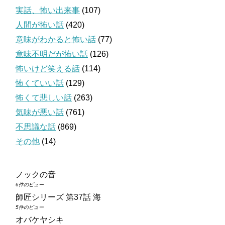
実話、怖い出来事
(107)
人間が怖い話
(420)
意味がわかると怖い話
(77)
意味不明だが怖い話
(126)
怖いけど笑える話
(114)
怖くていい話
(129)
怖くて悲しい話
(263)
気味が悪い話
(761)
不思議な話
(869)
その他
(14)
ノックの音
6件のビュー
師匠シリーズ 第37話 海
5件のビュー
オバケヤシキ