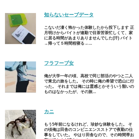
知らないセーブデータ
こないだ凄く怖かった体験したから投下します 正
月明けからバイトが連勤で目茶苦茶忙しくて、家
に居る時間があまりありませんでした(汗) バイト
→帰って５時間程寝る→...
フラフープ女
俺が大学一年の頃、高校で同じ部活のやつと二人
で東北の旅をした。 その時に俺の希望で恐山に行
った。 それまでは俺には霊感とかそういう類いの
ものはなかったが、その旅...
カニ
もう5年前になるけれど、珍妙な体験をした。 そ
の頃俺は田舎のコンビニエンスストアで夜勤の仕
事をしていた。 やはり田舎なので、その時間帯お