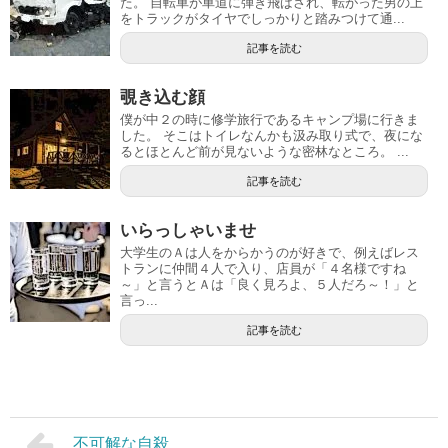
た。 自転車が車道に弾き飛ばされ、転がった男の上
をトラックがタイヤでしっかりと踏みつけて通...
記事を読む
覗き込む顔
僕が中２の時に修学旅行であるキャンプ場に行きま
した。 そこはトイレなんかも汲み取り式で、夜にな
るとほとんど前が見ないような密林なところ。 ...
記事を読む
いらっしゃいませ
大学生のＡは人をからかうのが好きで、例えばレス
トランに仲間４人で入り、店員が「４名様ですね
～」と言うとＡは「良く見ろよ、５人だろ～！」と
言っ...
記事を読む
不可解な自殺