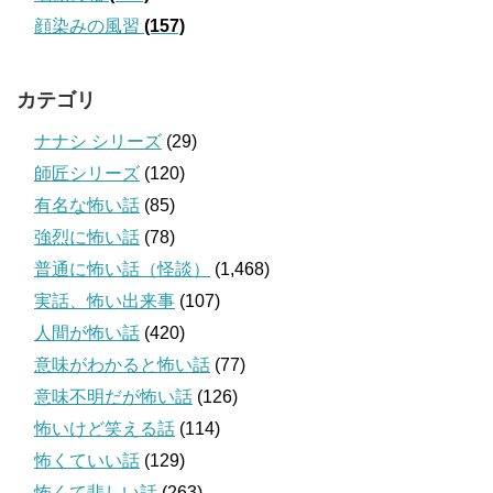
顔染みの風習
(157)
カテゴリ
ナナシ シリーズ
(29)
師匠シリーズ
(120)
有名な怖い話
(85)
強烈に怖い話
(78)
普通に怖い話（怪談）
(1,468)
実話、怖い出来事
(107)
人間が怖い話
(420)
意味がわかると怖い話
(77)
意味不明だが怖い話
(126)
怖いけど笑える話
(114)
怖くていい話
(129)
怖くて悲しい話
(263)