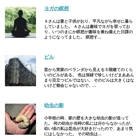
ヨガの瞑想
Ａさんは妻と子供がおり、平凡ながら幸せに暮ら
していました。 Ａさんは趣味でヨガを習ってお
り、いつのまにか瞑想が趣味を兼ね備えた日課の
ようになってました。 瞑想す...
ビル
昔から実家のベランダから見える５階建てのくら
いのビルがある。 色は深緑で珍しいけどまああん
まり目立つビルではない。 そのビルは大きくはな
いけど都会じゃないので、...
幼虫の影
小学校の時、家の壁を大きな幼虫の影が這って
た。 何の幼虫か当時の私には分からなかったが、
幼い頃の私は昆虫が大好きだったので、あまり気
にはしなかった。 その幼虫は...