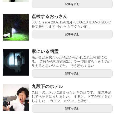
記事を読む
点検するおっさん
536 １ sage 2007/12/03(月) 03:06:10 ID:6VqF2D6rO
長文失礼します 今から五年ぐらい前...
記事を読む
家にいる幽霊
俺がまだ厨房だった頃だからかれこれ10年前にな
る。 普段から視界の端にカラーで幽霊らしきものが
見えると思い込んでた。 そう恐らく思い...
記事を読む
九段下のホテル
九段下のホテルに泊まったときの話です。 電気を消
してベッドに入りました。 すると、ドアが開く音が
しました。 カツン、カツン、と誰か...
記事を読む