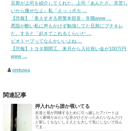
旦那が上司を紹介してくれた。上司『あんたさ、見苦し
いから痩せなよ』私「えっ（ポカ …
【悲報】「美人すぎる県警本部長」失職www …
悪阻が酷い私に声もかけず勉強してた旦那にブチキレ
た。すると「起きてこれるくらいだ …
ビオトープってなんかいいよね …
【悲報】トヨタ期間工、来月から入社祝い金が100万円
www …
orekowa
関連記事
押入れから誰か覗いてる
友達と彼が同棲するために引っ越したアパートは
元々家鳴りみたいな音がひどかったみたいなんだけ
ど新しくもないし２人とも大して気にしないで住ん
でま...