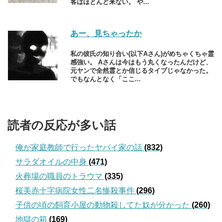
客はほとんど来ない。 や...
あー、見ちゃったか
私の彼氏の知り合い(以下Aさん)がめちゃくちゃ霊
感強い。 Aさんは今はもう丸くなったんだけど、
元ヤンで全然霊とか信じるタイプじゃなかった。
でもなんとなく「ここ...
読者の反応が多い話
俺が家庭教師で行ったヤバイ家の話
(832)
サラダオイルの中身
(471)
火葬場の職員のトラウマ
(335)
桜美赤十字病院女性二名惨殺事件
(296)
子供の頃の飼育小屋の動物殺してた奴が分かった
(260)
地獄の箱
(169)