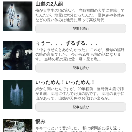
山道の2人組
俺が大学生の頃の話だ。 当時福岡の大学に在籍して
たんだが、地元は大分だったんだ。 夏休みや冬休み
などの長い休みは地元に帰って高校時代...
記事を読む
ぅうー、、、ずるずる、、、
「仲ようせんとあかんかった」 これが、祖母の臨終
の時の言葉でした。 今から20年も前の話になりま
す。 当時の私の家は父・母・兄と私...
記事を読む
いっためん！いっためん！
姉から聞いたんですが、20年程前、当時俺４歳で姉
が６歳、団地に住んでた頃の話です。 団地の裏手に
山があって、山姥や天狗やお化けが出るか...
記事を読む
恨み
キキーっという音がした。 私は瞬間的に振り返っ