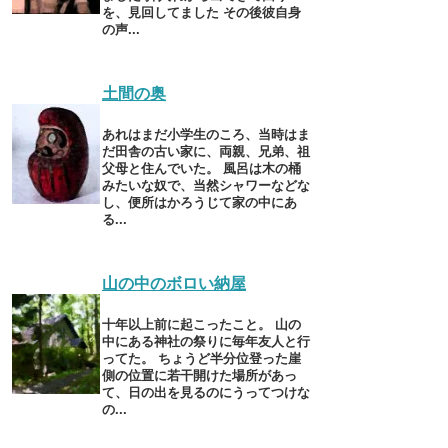
を、見回してました その後彼自身
の声...
土間の奥
あれはまだ小学生のころ、当時はま
だ田舎の古い家に、両親、兄弟、祖
父母と住んでいた。 風呂は木の桶
みたいな奴で、当然シャワーなどな
し、便所はかろうじて家の中にあ
る...
山の中のボロい納屋
十年以上前に起こったこと。 山の
中にある神社の祭りに毎年友人と行
ってた。 ちょうど半分位登った崖
側の位置に若干開けた場所があっ
て、日の出を見るのにうってつけな
の...