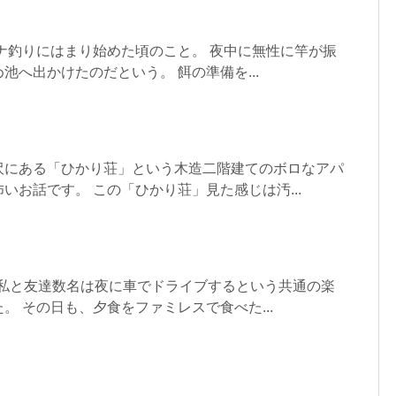
ナ釣りにはまり始めた頃のこと。 夜中に無性に竿が振
池へ出かけたのだという。 餌の準備を...
沢にある「ひかり荘」という木造二階建てのボロなアパ
いお話です。 この「ひかり荘」見た感じは汚...
時私と友達数名は夜に車でドライブするという共通の楽
。 その日も、夕食をファミレスで食べた...