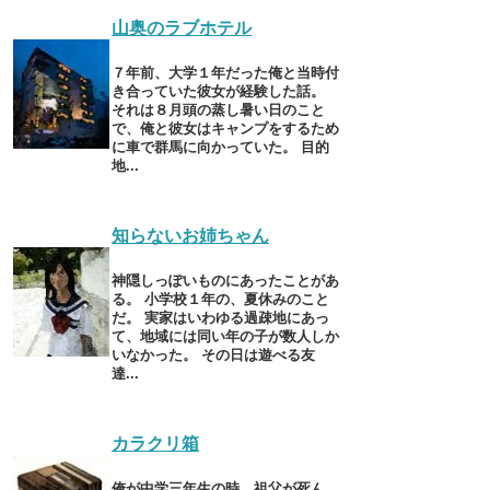
山奥のラブホテル
７年前、大学１年だった俺と当時付
き合っていた彼女が経験した話。
それは８月頭の蒸し暑い日のこと
で、俺と彼女はキャンプをするため
に車で群馬に向かっていた。 目的
地...
知らないお姉ちゃん
神隠しっぽいものにあったことがあ
る。 小学校１年の、夏休みのこと
だ。 実家はいわゆる過疎地にあっ
て、地域には同い年の子が数人しか
いなかった。 その日は遊べる友
達...
カラクリ箱
俺が中学三年生の時、祖父が死ん