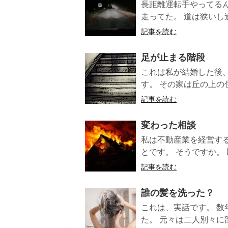
長距離運転手やってる
走ってた。 道は狭いし
記事を読む
足が止まる階段
これは私が結婚した後
す。 その家は丘の上の
記事を読む
変わった相談
私は不動産業を経営す
とです。 そうですか。 
記事を読む
誰の髪を洗った？
これは、実話です。 
た。 元々は二人別々に