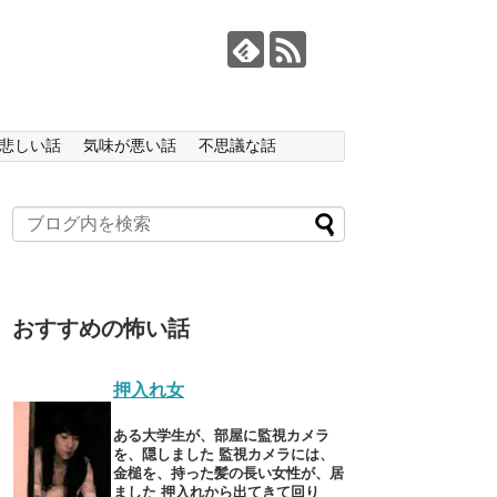
悲しい話
気味が悪い話
不思議な話
おすすめの怖い話
押入れ女
ある大学生が、部屋に監視カメラ
を、隠しました 監視カメラには、
金槌を、持った髪の長い女性が、居
ました 押入れから出てきて回り