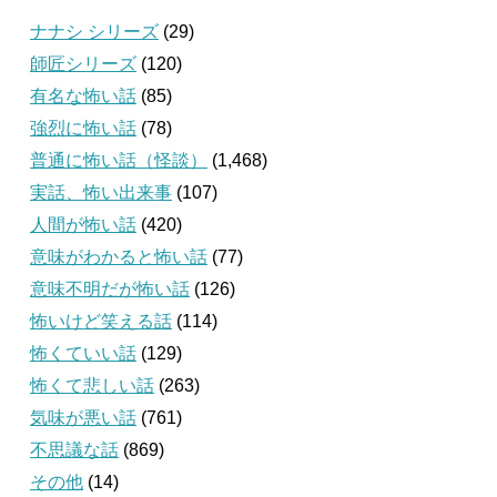
ナナシ シリーズ
(29)
師匠シリーズ
(120)
有名な怖い話
(85)
強烈に怖い話
(78)
普通に怖い話（怪談）
(1,468)
実話、怖い出来事
(107)
人間が怖い話
(420)
意味がわかると怖い話
(77)
意味不明だが怖い話
(126)
怖いけど笑える話
(114)
怖くていい話
(129)
怖くて悲しい話
(263)
気味が悪い話
(761)
不思議な話
(869)
その他
(14)