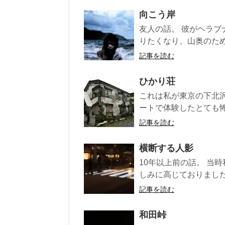
向こう岸
友人の話。 彼がヘラブ
りたくなり、山奥のため
記事を読む
ひかり荘
これは私が東京の下北
ートで体験したとても怖
記事を読む
横断する人影
10年以上前の話。 当
しみに高じておりました
記事を読む
和田峠