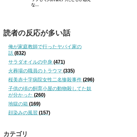
な...
読者の反応が多い話
俺が家庭教師で行ったヤバイ家の
話
(832)
サラダオイルの中身
(471)
火葬場の職員のトラウマ
(335)
桜美赤十字病院女性二名惨殺事件
(296)
子供の頃の飼育小屋の動物殺してた奴
が分かった
(260)
地獄の箱
(169)
顔染みの風習
(157)
カテゴリ