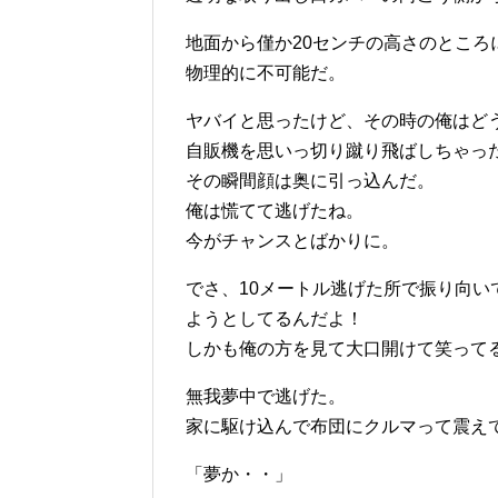
地面から僅か20センチの高さのとこ
物理的に不可能だ。
ヤバイと思ったけど、その時の俺はど
自販機を思いっ切り蹴り飛ばしちゃっ
その瞬間顔は奥に引っ込んだ。
俺は慌てて逃げたね。
今がチャンスとばかりに。
でさ、10メートル逃げた所で振り向
ようとしてるんだよ！
しかも俺の方を見て大口開けて笑って
無我夢中で逃げた。
家に駆け込んで布団にクルマって震え
「夢か・・」