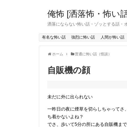
俺怖 [洒落怖・怖い話
洒落にならない怖い話・ゾッとする話・
有名な怖い話
強烈に怖い話
人間が怖い話
ホーム
普通に怖い話（怪談）
自販機の顔
未だに外に出られない
一昨日の夜に煙草を切らしちゃってさ
ち着かないよね？
でさ、歩いて5分の所にある自販機ま