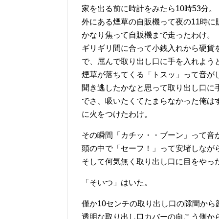
家を出る前に時計をみたら10時53分。
外にある煙草の自販機って夜の11時
かなり焦って自販機まで走ったわけ。
ギリギリ間に合って小銭入れから硬貨を
で、屈んで取り出し口に手を入れよう
煙草が落ちてくる「トスッ」って音が
聞き逃したかなと思って取り出し口に
でさ、吸いたくてたまらなかった俺は
に火をつけたわけ。
その瞬間「カチッ・・ブーン」って音
頭の中で「セーフ！」って安堵しなが
そして何気無く取り出し口に目をやっ
「そいつ」はいた。
僅か10センチの取り出し口の隙間か
透明な取り出し口カバーの向こう側か