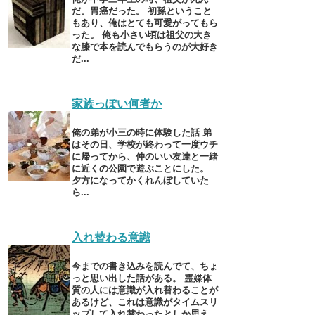
だ。胃癌だった。 初孫ということ
もあり、俺はとても可愛がってもら
った。 俺も小さい頃は祖父の大き
な膝で本を読んでもらうのが大好き
だ...
家族っぽい何者か
俺の弟が小三の時に体験した話 弟
はその日、学校が終わって一度ウチ
に帰ってから、仲のいい友達と一緒
に近くの公園で遊ぶことにした。
夕方になってかくれんぼしていた
ら...
入れ替わる意識
今までの書き込みを読んでて、ちょ
っと思い出した話がある。 霊媒体
質の人には意識が入れ替わることが
あるけど、これは意識がタイムスリ
ップして入れ替わったとしか思え