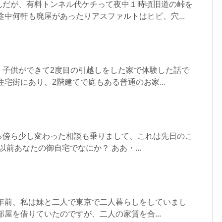
んだが、有料トンネル代ケチって夜中１時頃旧道の峠を
途中何軒も廃屋があったりアスファルトはヒビ、穴...
、子供ができて2度目の引越しをした家で体験した話で
住宅街にあり、2階建てで庭もある普通のお家...
る傍ら少し変わった相談も乗りまして、これは先日のこ
以前あなたの御自宅でなにか？ ああ・...
数年前、私は妹と二人で東京で二人暮らしをしていまし
部屋を借りていたのですが、二人の家賃を合...