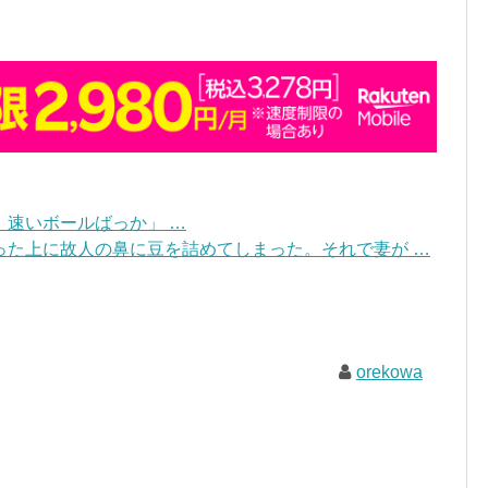
速いボールばっか」 …
った上に故人の鼻に豆を詰めてしまった。それで妻が …
orekowa