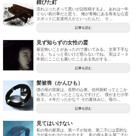
錆びた釘
流れぶったぎって悪いが話投稿するよ。 あれは一年
ぐらい前の事だと思う。 俺が青梅にある有名な心霊
スポットに友達何人かといったんだ。 そ...
記事を読む
見ず知らずの女性の霊
最近怖いことがあったので書いてみる。 文章下手な
うえ、ちょっと長いけど怒らないでね。 実は２～３
年前にここにも書いたことある気がする...
記事を読む
髪被喪（かんひも）
僕の母の実家は、長野の山奥、信州新町ってとこか
ら奥に入ってったとこなんですけど。 僕がまだ小学
校３、４年だったかな？ その夏休みに、母の...
記事を読む
見てはいけない
私の母の家系は、第一子が短命、第二子には霊的な
力が多かれ少なかれ出ます。 私の母も私も第二子な