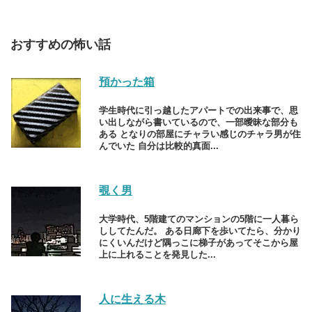
おすすめの怖い話
預かった箱
学生時代に引っ越したアパートでの出来事で、思
い出しながら書いているので、一部曖昧な部分も
ある となりの部屋にチャラい感じのチャラ男が住
んでいた 自分は比較的真面...
覗く男
大学時代、5階建てのマンションの5階に一人暮ら
ししてたんだ。 ある日廊下を歩いてたら、分かり
にくいんだけど隅っこに梯子があってそこから屋
上に上れることを発見した...
人に生える木