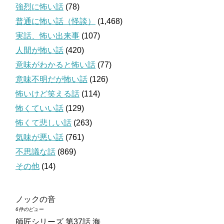
強烈に怖い話
(78)
普通に怖い話（怪談）
(1,468)
実話、怖い出来事
(107)
人間が怖い話
(420)
意味がわかると怖い話
(77)
意味不明だが怖い話
(126)
怖いけど笑える話
(114)
怖くていい話
(129)
怖くて悲しい話
(263)
気味が悪い話
(761)
不思議な話
(869)
その他
(14)
ノックの音
6件のビュー
師匠シリーズ 第37話 海