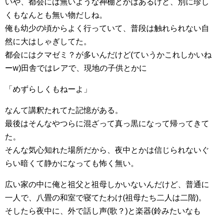
いや、都会には無いような神棚とかはあるけど、別に珍し
くもなんとも無い物だしね。
俺も幼少の頃からよく行っていて、普段は触れられない自
然に大はしゃぎしてた。
都会にはクマゼミ？が多いんだけど(ていうかこれしかいね
ーw)田舎ではレアで、現地の子供とかに
「めずらしくもねーよ」
なんて講釈たれてた記憶がある。
最後はそんなやつらに混ざって真っ黒になって帰ってきて
た。
そんな気心知れた場所だから、夜中とかは信じられないぐ
らい暗くて静かになっても怖く無い。
広い家の中に俺と祖父と祖母しかいないんだけど、普通に
一人で、八畳の和室で寝てたわけ(祖母たち二人は二階)。
そしたら夜中に、外で話し声(歌？)と楽器(鈴みたいなも