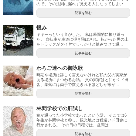
ので、その法則に漏れず見える人になってしまい...
記事を読む
恨み
キキーっという音がした。 私は瞬間的に振り返っ
た。 自転車が車道に弾き飛ばされ、転がった男の上
をトラックがタイヤでしっかりと踏みつけて通...
記事を読む
わろご達への御詠歌
時期や場所は詳しく言えないけれど私の父の実家が
ある場所にまつわるお話。 父の実家はとにかくド田
舎、集落には両手で数えきれるほどしか家が...
記事を読む
林間学校での肝試し
嫁が通ってた小学校であったという話。 そこでは6
年生が林間学校と称し、観光地とは程遠いド田舎に
行かされる。 その日の日程では、昼間は...
記事を読む