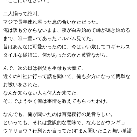
「ここにいなさい！」
二人揃って絶叫。
マジで長年連れ添った息の合いかただった。
俺は訳も分からないまま、夜が白み始めて蝉が鳴き始める
まで、唯一置いてあったアルバム見てた。
昔はあんなに可愛かったのに、今はいい歳してコギャルス
タイルな従姉に、何があったのかと黄昏ながら。
んで、次の日は祖父も祖母も大慌て。
近くの神社に行って話を聞いて、俺も夕方になって簡単な
お祓いをされた。
なんか知らない人も何人か来てた。
そこでようやく俺は事情を教えてもらったわけ。
なんでも、俺が聞いたのは百鬼夜行の足音らしい。
といっても、それは意訳的な意味で、なんとかウンギョ
ウ？リョウ？行列とか言ってた(すまん聞いたこと無い単語