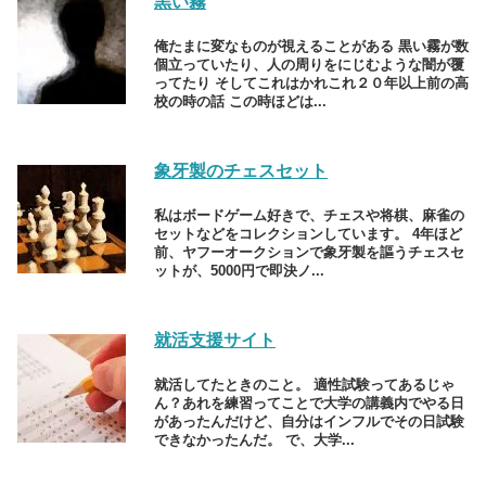
黒い霧
俺たまに変なものが視えることがある 黒い霧が数
個立っていたり、人の周りをにじむような闇が覆
ってたり そしてこれはかれこれ２０年以上前の高
校の時の話 この時ほどは...
象牙製のチェスセット
私はボードゲーム好きで、チェスや将棋、麻雀の
セットなどをコレクションしています。 4年ほど
前、ヤフーオークションで象牙製を謳うチェスセ
ットが、5000円で即決ノ...
就活支援サイト
就活してたときのこと。 適性試験ってあるじゃ
ん？あれを練習ってことで大学の講義内でやる日
があったんだけど、自分はインフルでその日試験
できなかったんだ。 で、大学...