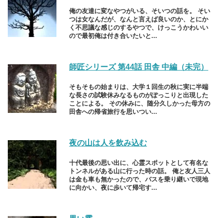
俺の友達に変なやつがいる、そいつの話を。 そい
つは女なんだが、なんと言えば良いのか、とにか
く不思議な感じのするやつで、けっこうかわいい
ので最初俺は付き合いたいと...
師匠シリーズ 第44話 田舎 中編（未完）
そもそもの始まりは、大学１回生の秋に実に半端
な長さの試験休みなるものがぽっこりと出現した
ことによる。 その休みに、随分久しかった母方の
田舎への帰省旅行を思いつい...
夜の山は人を飲み込む
十代最後の思い出に、心霊スポットとして有名な
トンネルがある山に行った時の話。 俺と友人三人
は金も車も無かったので、バスを乗り継いで現地
に向かい、夜に歩いて帰宅す...