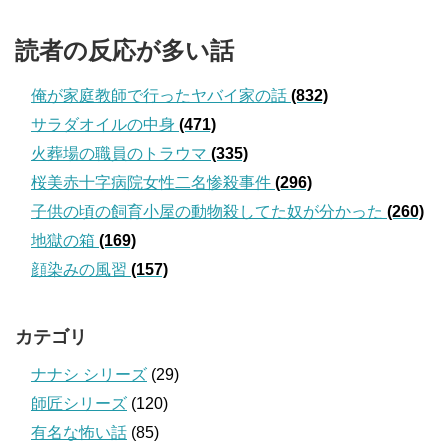
読者の反応が多い話
俺が家庭教師で行ったヤバイ家の話
(832)
サラダオイルの中身
(471)
火葬場の職員のトラウマ
(335)
桜美赤十字病院女性二名惨殺事件
(296)
子供の頃の飼育小屋の動物殺してた奴が分かった
(260)
地獄の箱
(169)
顔染みの風習
(157)
カテゴリ
ナナシ シリーズ
(29)
師匠シリーズ
(120)
有名な怖い話
(85)