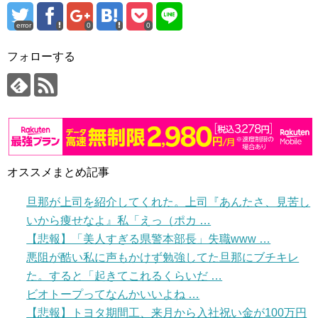
error
0
0
フォローする
オススメまとめ記事
旦那が上司を紹介してくれた。上司『あんたさ、見苦し
いから痩せなよ』私「えっ（ポカ …
【悲報】「美人すぎる県警本部長」失職www …
悪阻が酷い私に声もかけず勉強してた旦那にブチキレ
た。すると「起きてこれるくらいだ …
ビオトープってなんかいいよね …
【悲報】トヨタ期間工、来月から入社祝い金が100万円