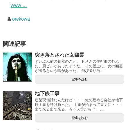
www …
orekowa
関連記事
突き落とされた女幽霊
ずいぶん前の初秋のこと。 Ｆさんの住む町の外れ
に、廃ビルがあったそうだ。 その屋上に、女の幽霊
が出るという噂があった。 飛び降り自...
記事を読む
地下鉄工事
建築現場話なんだけど・・・ 俺の勤める会社が地下
鉄工事を請け負った。 工事が始まって直ぐに・・・
出て来る出て来る、もう人骨だらけ！ ...
記事を読む