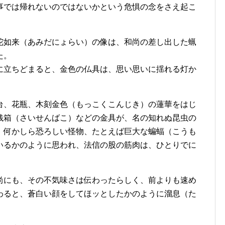
事では帰れないのではないかという危惧の念をさえ起こ
陀如来（あみだにょらい）の像は、和尚の差し出した蝋
た。
に立ちどまると、金色の仏具は、思い思いに揺れる灯か
台、花瓶、木刻金色（もっこくこんじき）の蓮華をはじ
銭箱（さいせんばこ）などの金具が、名の知れぬ昆虫の
、何かしら恐ろしい怪物、たとえば巨大な蝙蝠（こうも
いるかのように思われ、法信の股の筋肉は、ひとりでに
尚にも、その不気味さは伝わったらしく、前よりも速め
わると、蒼白い顔をしてほッとしたかのように溜息（た