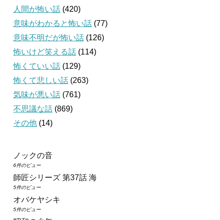
人間が怖い話
(420)
意味がわかると怖い話
(77)
意味不明だが怖い話
(126)
怖いけど笑える話
(114)
怖くていい話
(129)
怖くて悲しい話
(263)
気味が悪い話
(761)
不思議な話
(869)
その他
(14)
ノックの音
6件のビュー
師匠シリーズ 第37話 海
5件のビュー
オバケヤシキ
5件のビュー