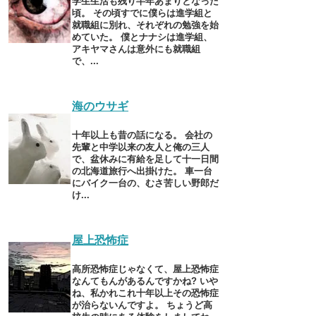
学生生活も残り半年あまりとなった
頃。 その頃すでに僕らは進学組と
就職組に別れ、それぞれの勉強を始
めていた。 僕とナナシは進学組、
アキヤマさんは意外にも就職組
で、...
海のウサギ
十年以上も昔の話になる。 会社の
先輩と中学以来の友人と俺の三人
で、盆休みに有給を足して十一日間
の北海道旅行へ出掛けた。 車一台
にバイク一台の、むさ苦しい野郎だ
け...
屋上恐怖症
高所恐怖症じゃなくて、屋上恐怖症
なんてもんがあるんですかね? いや
ね、私かれこれ十年以上その恐怖症
が治らないんですよ。 ちょうど高