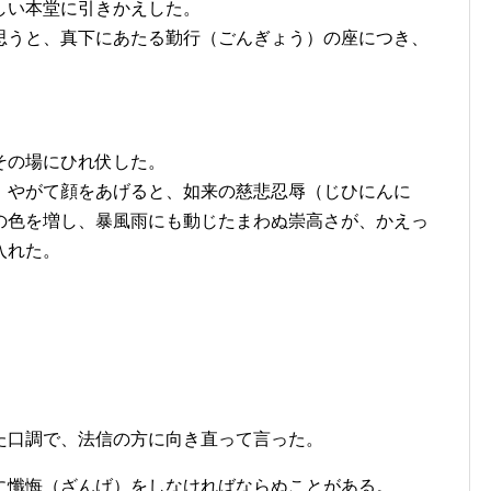
しい本堂に引きかえした。
思うと、真下にあたる勤行（ごんぎょう）の座につき、
その場にひれ伏した。
、やがて顔をあげると、如来の慈悲忍辱（じひにんに
の色を増し、暴風雨にも動じたまわぬ崇高さが、かえっ
入れた。
た口調で、法信の方に向き直って言った。
に懺悔（ざんげ）をしなければならぬことがある。