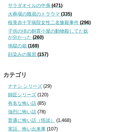
サラダオイルの中身
(471)
火葬場の職員のトラウマ
(335)
桜美赤十字病院女性二名惨殺事件
(296)
子供の頃の飼育小屋の動物殺してた奴
が分かった
(260)
地獄の箱
(169)
顔染みの風習
(157)
カテゴリ
ナナシ シリーズ
(29)
師匠シリーズ
(120)
有名な怖い話
(85)
強烈に怖い話
(78)
普通に怖い話（怪談）
(1,468)
実話、怖い出来事
(107)