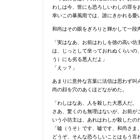
わしは今、世にも恐ろしいわしの罪を
幸いこの暴風雨では、誰にきかれる憂
和尚はその眼をぎろりと輝かして一段
「実はなあ、お前はわしを徳の高い坊
は、じっとして坐っておれぬくらいの
う）にも劣る悪人だよ」
「えッ？」
あまりに意外な言葉に法信は思わず叫
尚の顔を穴のあくほどながめた。
「わしはなあ、人を殺した大悪人だ。
さあ、驚くのも無理はないが、お前が
いう小坊主は、あれはわしが殺したの
「嘘（うそ）です、嘘です、和尚さま
どうぞ、そんな恐ろしいことはもう言