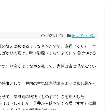
2021/12/5
怖くていい話
獣の飢えに吠ゆるような音をたてて、庫裡（くり）、本
んばかりの雨は、時々砂礫（すなつぶて）を投げつける
すす）り泣くような声を発して、家体は宙に浮かんでい
の特徴として、戸内の空気は息詰まるように蒸し暑かっ
たせて、暴風雨の物凄（ものすご）さを拡大した。
信（ほうしん）が、天井から落ちてくる煤（すす）に胆
こまっているのも無理はなかった。