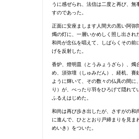
うに感ぜられ、法信は二度と再び、無
すのであった。
正面に安座まします人間大の黒い阿弥
燭の灯に、一層いかめしく照し出され
和尚が念仏を唱えて、しばらくその前
げを反射した。
香炉、燈明皿（とうみょうざら）、燭
め、須弥壇（しゅみだん）、経机、賽
ように輝いて、その数々の仏具の間に
り）が、べったり羽をひろげて隠れて
ふるえはじめた。
和尚は再び歩き出したが、さすがの和
に進んで、ひととおり戸締まりを見ま
めいき）をついた。