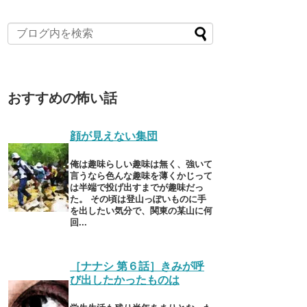
おすすめの怖い話
顔が見えない集団
俺は趣味らしい趣味は無く、強いて
言うなら色んな趣味を薄くかじって
は半端で投げ出すまでが趣味だっ
た。 その頃は登山っぽいものに手
を出したい気分で、関東の某山に何
回...
［ナナシ 第６話］きみが呼
び出したかったものは