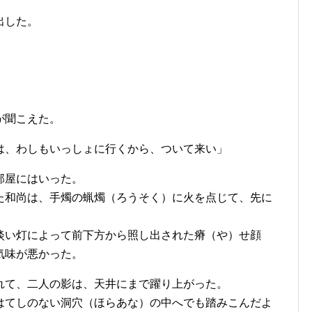
出した。
が聞こえた。
は、わしもいっしょに行くから、ついて来い」
部屋にはいった。
た和尚は、手燭の蝋燭（ろうそく）に火を点じて、先に
淡い灯によって前下方から照し出された瘠（や）せ顔
気味が悪かった。
れて、二人の影は、天井にまで躍り上がった。
はてしのない洞穴（ほらあな）の中へでも踏みこんだよ