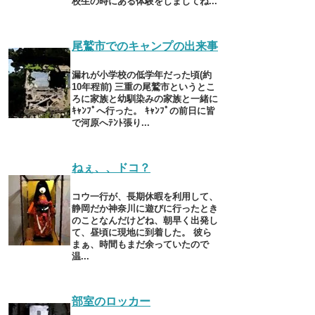
校生の時にある体験をしましてね...
尾鷲市でのキャンプの出来事
漏れが小学校の低学年だった頃(約
10年程前) 三重の尾鷲市というとこ
ろに家族と幼馴染みの家族と一緒に
ｷｬﾝﾌﾟへ行った。 ｷｬﾝﾌﾟの前日に皆
で河原へﾃﾝﾄ張り...
ねぇ、、ドコ？
コウ一行が、長期休暇を利用して、
静岡だか神奈川に遊びに行ったとき
のことなんだけどね、朝早く出発し
て、昼頃に現地に到着した。 彼ら
まぁ、時間もまだ余っていたので
温...
部室のロッカー