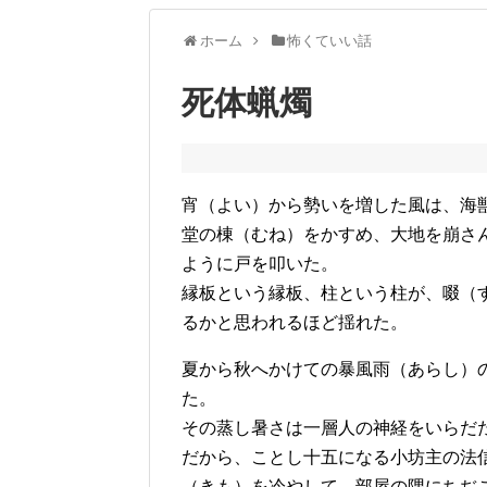
ホーム
怖くていい話
死体蝋燭
宵（よい）から勢いを増した風は、海
堂の棟（むね）をかすめ、大地を崩さ
ように戸を叩いた。
縁板という縁板、柱という柱が、啜（
るかと思われるほど揺れた。
夏から秋へかけての暴風雨（あらし）
た。
その蒸し暑さは一層人の神経をいらだ
だから、ことし十五になる小坊主の法
（きも）を冷やして、部屋の隅にちぢ