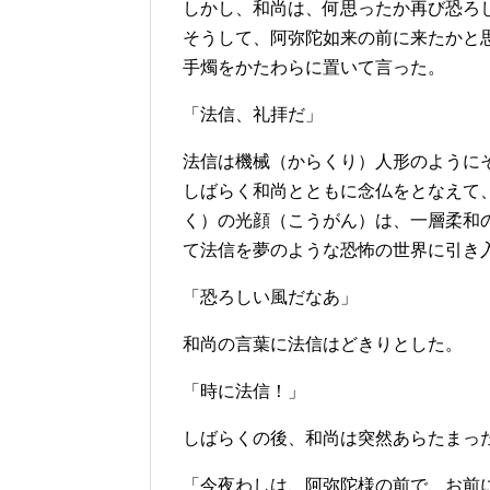
しかし、和尚は、何思ったか再び恐ろ
そうして、阿弥陀如来の前に来たかと
手燭をかたわらに置いて言った。
「法信、礼拝だ」
法信は機械（からくり）人形のように
しばらく和尚とともに念仏をとなえて
く）の光顔（こうがん）は、一層柔和
て法信を夢のような恐怖の世界に引き
「恐ろしい風だなあ」
和尚の言葉に法信はどきりとした。
「時に法信！」
しばらくの後、和尚は突然あらたまっ
「今夜わしは、阿弥陀様の前で、お前