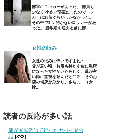
部室にロッカーがあった。 部員も
少なく 小さい部室だったのでロッ
カーは10個ぐらいしかなかった。
その中で1つ 開かないロッカーがあ
った。 新学期を迎える前に部...
女性の恨み
女性の恨みは怖いですよね・・・
父が若い頃、お店も持たす位に親密
になった女性がいたらしく、母が占
い師に霊視を頼んだところ、そのお
店の場所が分かり、さらに「（女
性...
読者の反応が多い話
俺が家庭教師で行ったヤバイ家の
話
(832)