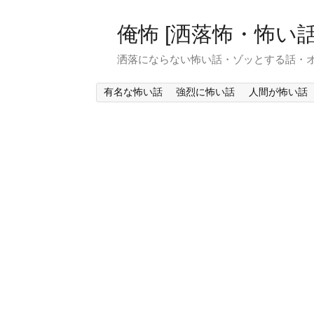
俺怖 [洒落怖・怖い話
洒落にならない怖い話・ゾッとする話・
有名な怖い話
強烈に怖い話
人間が怖い話