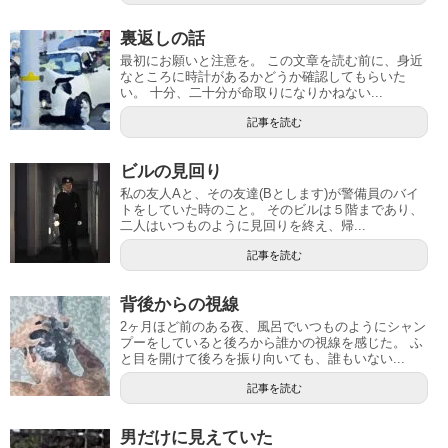
裏返しの話
最初にお願いと注意を。 この文章を読む前に、身近
なところに時計があるかどうか確認してもらいた
い。 十分、二十分が命取りになりかねない...
記事を読む
ビルの見回り
私の友人Aと、その友達(Bとします)が警備員のバイ
トをしていた時のこと。 そのビルは５階まであり、
二人はいつものように見回りを終え、帰...
記事を読む
背後からの視線
2ヶ月ほど前のある夜、風呂でいつものようにシャン
プーをしていると後ろから誰かの視線を感じた。 ふ
と目を開けて後ろを振り向いても、誰もいない...
記事を読む
男だけに見えていた