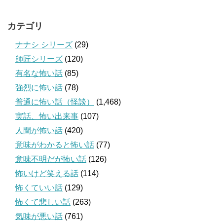
カテゴリ
ナナシ シリーズ
(29)
師匠シリーズ
(120)
有名な怖い話
(85)
強烈に怖い話
(78)
普通に怖い話（怪談）
(1,468)
実話、怖い出来事
(107)
人間が怖い話
(420)
意味がわかると怖い話
(77)
意味不明だが怖い話
(126)
怖いけど笑える話
(114)
怖くていい話
(129)
怖くて悲しい話
(263)
気味が悪い話
(761)