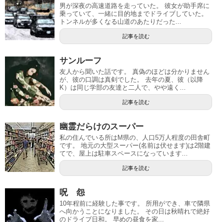
男が深夜の高速道路を走っていた。 彼女が助手席に
乗っていて、一緒に目的地までドライブしていた。
トンネルが多くなる山道のあたりだった...
記事を読む
サンルーフ
友人から聞いた話です。 真偽のほどは分かりません
が、彼の口調は真剣でした。 去年の夏、彼（以降
K）は同じ学部の友達と二人で、やや遠く...
記事を読む
幽霊だらけのスーパー
私の住んでいる所はM県の、人口5万人程度の田舎町
です。 地元の大型スーパー(名前は伏せます)は2階建
てで、屋上は駐車スペースになっています...
記事を読む
呪 怨
10年程前に経験した事です。 所用ができ、車で隣県
へ向かうことになりました。 その日は秋晴れで絶好
のドライブ日和。 早めの昼食を家...