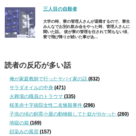
三人目の自殺者
大学の時、寮の管理人さんが退職するので、寮生
みんなでお別れ飲み会をやった時、管理人さんに
聞いた話。 彼が寮の管理を任されて間もない頃、
寮で飛び降りが続いた事があ...
読者の反応が多い話
俺が家庭教師で行ったヤバイ家の話
(832)
サラダオイルの中身
(471)
火葬場の職員のトラウマ
(335)
桜美赤十字病院女性二名惨殺事件
(296)
子供の頃の飼育小屋の動物殺してた奴が分かった
(260)
地獄の箱
(169)
顔染みの風習
(157)