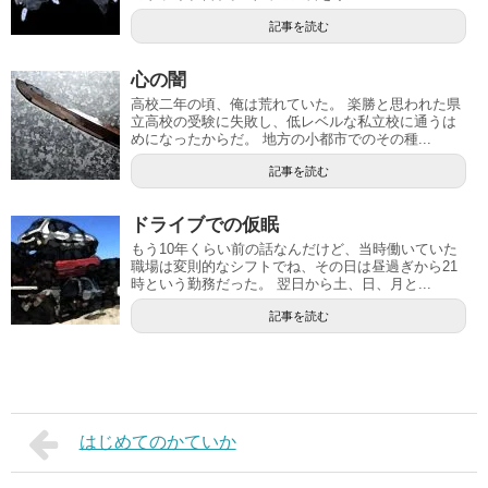
記事を読む
心の闇
高校二年の頃、俺は荒れていた。 楽勝と思われた県
立高校の受験に失敗し、低レベルな私立校に通うは
めになったからだ。 地方の小都市でのその種...
記事を読む
ドライブでの仮眠
もう10年くらい前の話なんだけど、当時働いていた
職場は変則的なシフトでね、その日は昼過ぎから21
時という勤務だった。 翌日から土、日、月と...
記事を読む
はじめてのかていか