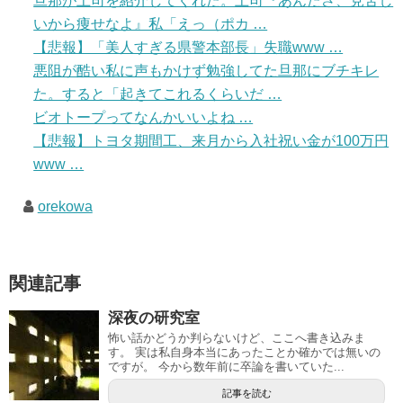
旦那が上司を紹介してくれた。上司『あんたさ、見苦し
いから痩せなよ』私「えっ（ポカ …
【悲報】「美人すぎる県警本部長」失職www …
悪阻が酷い私に声もかけず勉強してた旦那にブチキレ
た。すると「起きてこれるくらいだ …
ビオトープってなんかいいよね …
【悲報】トヨタ期間工、来月から入社祝い金が100万円
www …
orekowa
関連記事
深夜の研究室
怖い話かどうか判らないけど、ここへ書き込みま
す。 実は私自身本当にあったことか確かでは無いの
ですが。 今から数年前に卒論を書いていた...
記事を読む