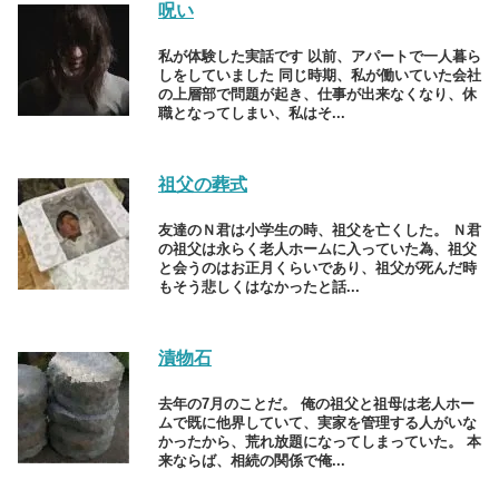
呪い
私が体験した実話です 以前、アパートで一人暮ら
しをしていました 同じ時期、私が働いていた会社
の上層部で問題が起き、仕事が出来なくなり、休
職となってしまい、私はそ...
祖父の葬式
友達のＮ君は小学生の時、祖父を亡くした。 Ｎ君
の祖父は永らく老人ホームに入っていた為、祖父
と会うのはお正月くらいであり、祖父が死んだ時
もそう悲しくはなかったと話...
漬物石
去年の7月のことだ。 俺の祖父と祖母は老人ホー
ムで既に他界していて、実家を管理する人がいな
かったから、荒れ放題になってしまっていた。 本
来ならば、相続の関係で俺...