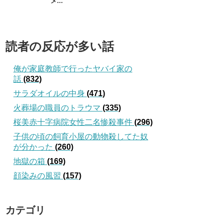
メ...
読者の反応が多い話
俺が家庭教師で行ったヤバイ家の
話
(832)
サラダオイルの中身
(471)
火葬場の職員のトラウマ
(335)
桜美赤十字病院女性二名惨殺事件
(296)
子供の頃の飼育小屋の動物殺してた奴
が分かった
(260)
地獄の箱
(169)
顔染みの風習
(157)
カテゴリ