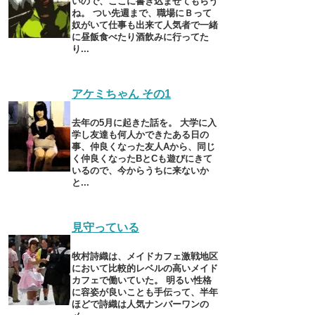
いので、ここに書き込ませてもらう
ね。 つい先週まで、職場にＢって
奴がいて仕事も出来て人気者で一緒
に昼飯食べたり酒飲みに行ってた
り...
アケミちゃん その1
去年の5月に起きた話を。 大学に入
学し友達も何人かできたある日の
事、仲良くなった友人Aから、同じ
く仲良くなったBとCも遊びにきて
いるので、今からうちに来ないか
と...
見守っている
牧村詩織は、メイドカフェ激戦地区
において比較的レベルの高いメイド
カフェで働いていた。 明るい性格
に容姿が良いことも手伝って、半年
ほどで詩織は人気ナンバーワンの