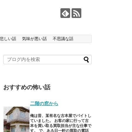
悲しい話
気味が悪い話
不思議な話
おすすめの怖い話
二階の窓から
俺は昔、某有名な古本屋でバイトし
ていました。 お客の家に行って古
本を買い取る買取担当が主な仕事で
す。 で、ある日一軒の買取の電話