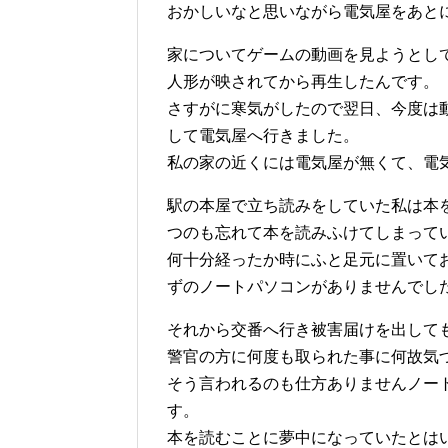
おかしいなと思いながら電気屋をあと
家についてゲームの動画を見ようとし
人形が映されてから再生したんです。
さすがに寒気がしたので翌日、今度は
して電気屋へ行きました。
私の家の近くには電気屋が無くて、電
駅の本屋で立ち読みをしていた私は本
つのも忘れて本を読みふけてしまって
何十分経ったか時にふと足元に置いて
ずのノートパソコンがありませんでし
それから交番へ行き被害届けを出して
警官の方に何度も取られた事に何故気
そう言われるのも仕方ありませんノー
す。
本を読むことに夢中になっていたとは