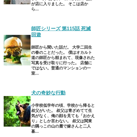
が店に入りました。 そこは店か
ら...
師匠シリーズ 第115話 死滅
回遊
師匠から聞いた話だ。 大学二回生
の春のことだった。 僕はオカルト
道の師匠から頼まれて、現像された
写真を受け取りに行った。 店舗に
ではない。普通のマンションの一
室...
犬の奇妙な行動
小学校低学年の頃、学校から帰ると
叔父がいた。 叔父は青ざめてて生
気がなく、俺の顔を見ても「おかえ
り」としか言わない。 叔父は関東
の隅っこの山の麓で嫁さんと二人
暮...