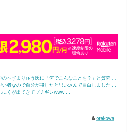
中のへずまりゅう氏に「何でこんなことを？」と質問 …
がい者なので自分が殺したと思い込んで自白しました …
にくが出てきてブチギレwww …
orekowa