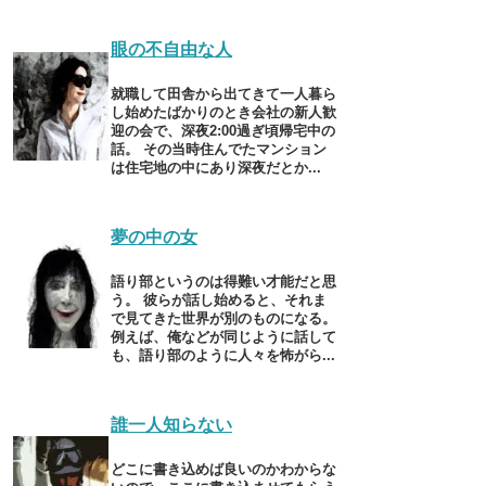
眼の不自由な人
就職して田舎から出てきて一人暮ら
し始めたばかりのとき会社の新人歓
迎の会で、深夜2:00過ぎ頃帰宅中の
話。 その当時住んでたマンション
は住宅地の中にあり深夜だとか...
夢の中の女
語り部というのは得難い才能だと思
う。 彼らが話し始めると、それま
で見てきた世界が別のものになる。
例えば、俺などが同じように話して
も、語り部のように人々を怖がら...
誰一人知らない
どこに書き込めば良いのかわからな