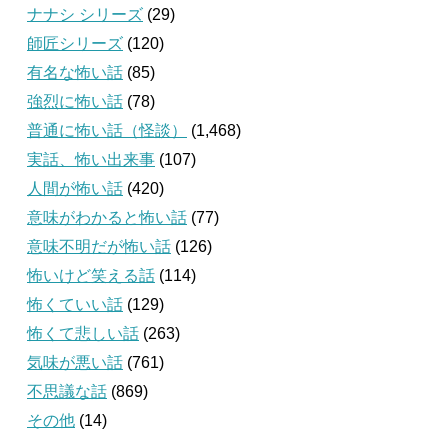
ナナシ シリーズ
(29)
師匠シリーズ
(120)
有名な怖い話
(85)
強烈に怖い話
(78)
普通に怖い話（怪談）
(1,468)
実話、怖い出来事
(107)
人間が怖い話
(420)
意味がわかると怖い話
(77)
意味不明だが怖い話
(126)
怖いけど笑える話
(114)
怖くていい話
(129)
怖くて悲しい話
(263)
気味が悪い話
(761)
不思議な話
(869)
その他
(14)