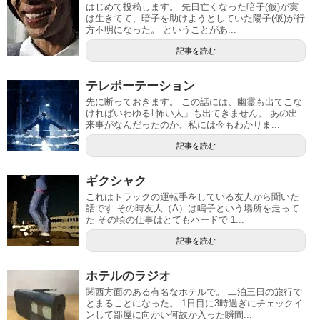
はじめて投稿します。 先日亡くなった暗子(仮)が実
は生きてて、暗子を助けようとしていた陽子(仮)が行
方不明になった。 ということがあ...
記事を読む
テレポーテーション
先に断っておきます。 この話には、幽霊も出てこな
ければいわゆる｢怖い人」も出てきません。 あの出
来事がなんだったのか、私には今もわかりま...
記事を読む
ギクシャク
これはトラックの運転手をしている友人から聞いた
話です その時友人（A）は鳴子という場所を走って
た その頃の仕事はとてもハードで 1...
記事を読む
ホテルのラジオ
関西方面のある有名なホテルで。 二泊三日の旅行で
とまることになった。 1日目に3時過ぎにチェックイ
ンして部屋に向かい何故か入った瞬間...