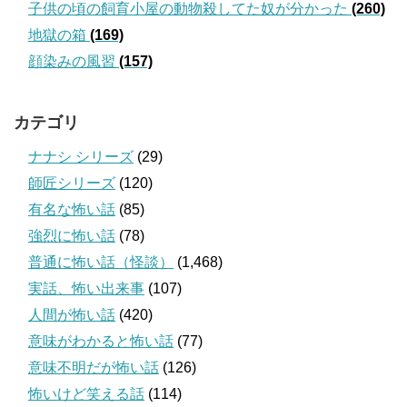
子供の頃の飼育小屋の動物殺してた奴が分かった
(260)
地獄の箱
(169)
顔染みの風習
(157)
カテゴリ
ナナシ シリーズ
(29)
師匠シリーズ
(120)
有名な怖い話
(85)
強烈に怖い話
(78)
普通に怖い話（怪談）
(1,468)
実話、怖い出来事
(107)
人間が怖い話
(420)
意味がわかると怖い話
(77)
意味不明だが怖い話
(126)
怖いけど笑える話
(114)