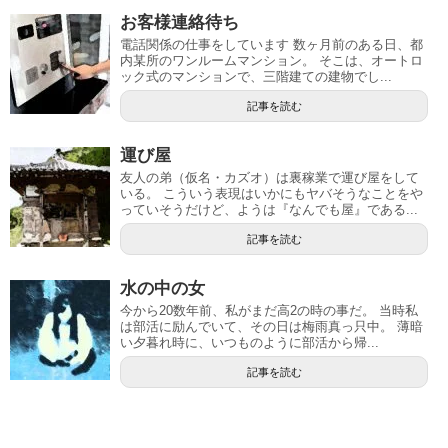
お客様連絡待ち
電話関係の仕事をしています 数ヶ月前のある日、都
内某所のワンルームマンション。 そこは、オートロ
ック式のマンションで、三階建ての建物でし...
記事を読む
運び屋
友人の弟（仮名・カズオ）は裏稼業で運び屋をして
いる。 こういう表現はいかにもヤバそうなことをや
っていそうだけど、ようは『なんでも屋』である...
記事を読む
水の中の女
今から20数年前、私がまだ高2の時の事だ。 当時私
は部活に励んでいて、その日は梅雨真っ只中。 薄暗
い夕暮れ時に、いつものように部活から帰...
記事を読む