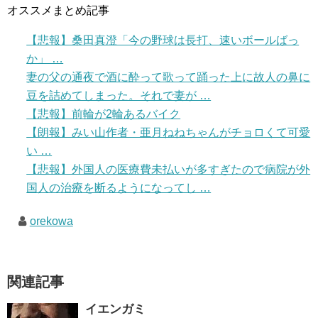
オススメまとめ記事
【悲報】桑田真澄「今の野球は長打、速いボールばっ
か」 …
妻の父の通夜で酒に酔って歌って踊った上に故人の鼻に
豆を詰めてしまった。それで妻が …
【悲報】前輪が2輪あるバイク
【朗報】みい山作者・亜月ねねちゃんがチョロくて可愛
い …
【悲報】外国人の医療費未払いが多すぎたので病院が外
国人の治療を断るようになってし …
orekowa
関連記事
イエンガミ