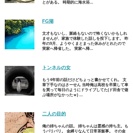
とがある。 時期的に海水浴...
FG湖
文才もないし、脈絡もないので怖くないかもしれ
ませんが、家族で体験した話しを投下します。 昨
年の9月、ようやくまとまった休みがとれたので
実家へ帰省した。 実家へ帰...
トンネルの女
もう4年前の話だけどちょっと書かせてくれ。 文
章下手なのはさーせん 当時俺は高校を卒業して車
を買って毎日のようにドライブしてた(ド田舎で遊
ぶ場所がなかったｗ) ...
二人の目的
俺の姉ちゃんの話。 姉ちゃんは霊感の持ち主。も
うバリバリ。 金縛りなんて日常茶飯事。 その金