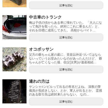
記事を読む
中古車のトランク
俺は子供の頃からある車に憧れていた。 「大人にな
って免許を取ったら、絶対にこれに乗るんだ」と、
それを目標に成長してきた。 高校からバイト...
記事を読む
オコボッサン
父方の爺ちゃん家の庭に、党首以外近づいてはなら
ないっていうお堂みたいなのがあったんだけど、 爺
ちゃんが亡くなった後、伯父(次男)が遺産相続...
記事を読む
連れの方は
サンシャ○ンビルって出るの有名だよね。 深夜の警
備員が長続きしない、とか、軍人が出るとか。 霊感
のある取引先は絶対来たがらない。 なの...
記事を読む