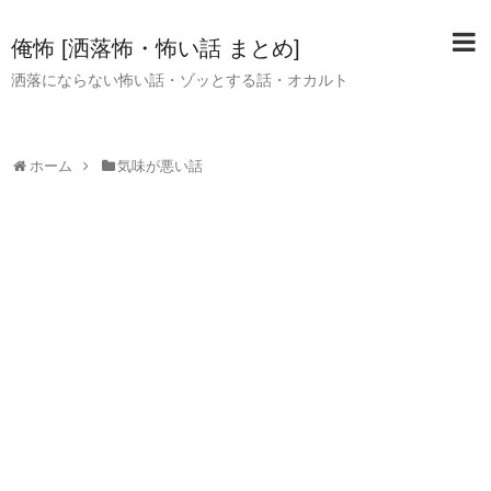
俺怖 [洒落怖・怖い話 まとめ]
洒落にならない怖い話・ゾッとする話・オカルト
ホーム
気味が悪い話