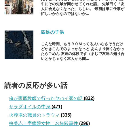
中にその先輩が聞かせてくれた話。 先輩曰く「友
人に会えなくなった」らしい。 最初は単に仕事が
忙しいからなのではないか...
四足の子供
こんな時間、もうＲＯＭってる人いなさそうだけ
どかきこんでみよっかなっと あんまり怖くなかっ
たらごめん 友達の体験です（まじで友達の知り合
いとかじゃなく本人から聞...
読者の反応が多い話
俺が家庭教師で行ったヤバイ家の話
(832)
サラダオイルの中身
(471)
火葬場の職員のトラウマ
(335)
桜美赤十字病院女性二名惨殺事件
(296)