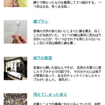
縛りで怖かったものを厳選して２つ紹介する。 一
つ目はまあ、良くある話...
歯ブラシ
昔俺の大学の知り合いにしきりに歯を磨き、白く
したがる奴がいた。 そいつの歯は遠目に見れば十
分白いんだが、そいつはそれでも気に入らないら
しく日に６回は確実に歯を磨...
地下の客室
友達から聞いた話なんですが。 近所の大通りに面
したラブホテルでの話です。 そのホテルには地下
の客室があって、ある日チェックインをしたカッ
プルがいました。 彼氏が...
消えてしまった友人
先輩と二人で仕事場に泊まり込んでいた日、休憩