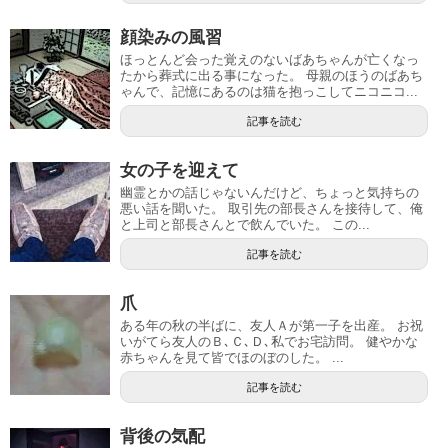
顔染みの風習
ほっとんど会った覚えのないばあちゃんが亡くなっ
たから葬式に出る事になった。 母親のほうのばあち
ゃんで、記憶にあるのは猫を抱っこしてニコニコ...
記事を読む
女の子を迎えて
幽霊とかの話じゃないんだけど、ちょっと気持ちの
悪い話を聞いた。 取引先の部長さんを接待して、俺
と上司と部長さんとで飲んでいた。 この...
記事を読む
爪
ある年の秋の半ばに、友人Ａが第一子を出産。 お祝
いがてら友人のＢ､Ｃ､Ｄ､私でお宅訪問。 健やかな
赤ちゃんを見て皆でほのぼのした。 ...
記事を読む
背後の気配