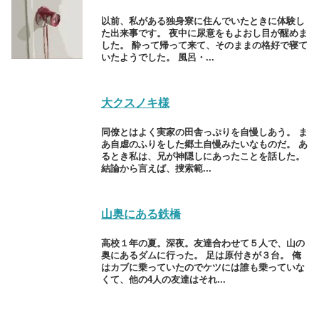
以前、私がある独身寮に住んでいたときに体験し
た出来事です。 夜中に尿意をもよおし目が醒めま
した。 酔って帰って来て、そのままの格好で寝て
いたようでした。 風呂・...
大クスノキ様
同僚とはよく実家の田舎っぷりを自慢しあう。 ま
あ自虐のふりをした郷土自慢みたいなものだ。 あ
るとき私は、兄が神隠しにあったことを話した。
結論から言えば、捜索範...
山奥にある鉄橋
高校１年の夏。深夜。友達合わせて５人で、山の
奥にあるダムに行った。 足は原付きが３台。 俺
はカブに乗っていたのでケツには誰も乗っていな
くて、他の4人の友達はそれ...