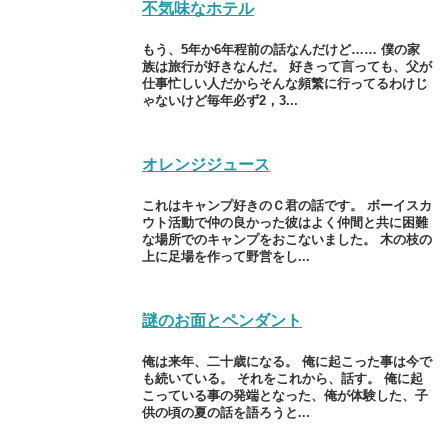
不気味なホテル
もう、5年か6年程前の話なんだけど…… 僕の家
族は旅行が好きなんだ。 好きって言っても、父が
仕事忙しい人だからそんな頻繁に行ってるわけじ
ゃないけど毎年必ず2，3...
オレンジジュース
これはキャンプ好きのＣ君の話です。 ボーイスカ
ウト活動で仲の良かった彼はよく仲間と共に困難
な場所でのキャンプをおこないました。 木の枝の
上に足場を作って野営をし...
謎のお面とペンダント
俺は来年、二十歳になる。 俺に起こった事は今で
も続いている。 それをこれから、話す。 俺に起
こっている事の発端となった、俺が体験した、子
供の頃の夏の話を語ろうと...