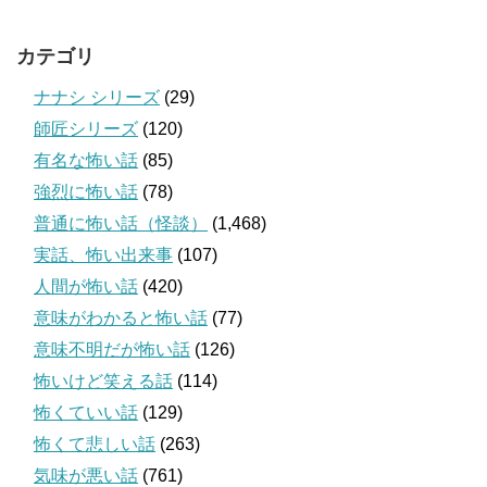
カテゴリ
ナナシ シリーズ
(29)
師匠シリーズ
(120)
有名な怖い話
(85)
強烈に怖い話
(78)
普通に怖い話（怪談）
(1,468)
実話、怖い出来事
(107)
人間が怖い話
(420)
意味がわかると怖い話
(77)
意味不明だが怖い話
(126)
怖いけど笑える話
(114)
怖くていい話
(129)
怖くて悲しい話
(263)
気味が悪い話
(761)