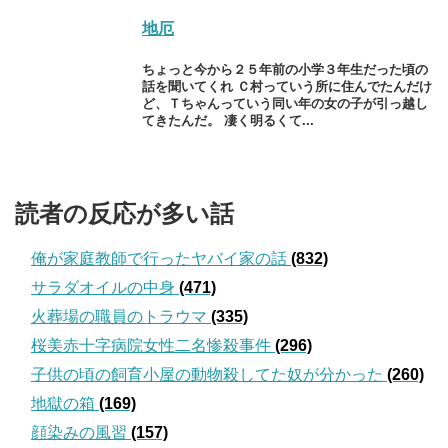
地厄
ちょっと今から２５年前の小学３年生だった頃の
話を聞いてくれ Ｃ村っていう所に住んでたんだけ
ど、Ｔちゃんっていう同い年の女の子が引っ越し
てきたんだ。 凄く明るくて...
読者の反応が多い話
俺が家庭教師で行ったヤバイ家の話
(832)
サラダオイルの中身
(471)
火葬場の職員のトラウマ
(335)
桜美赤十字病院女性二名惨殺事件
(296)
子供の頃の飼育小屋の動物殺してた奴が分かった
(260)
地獄の箱
(169)
顔染みの風習
(157)