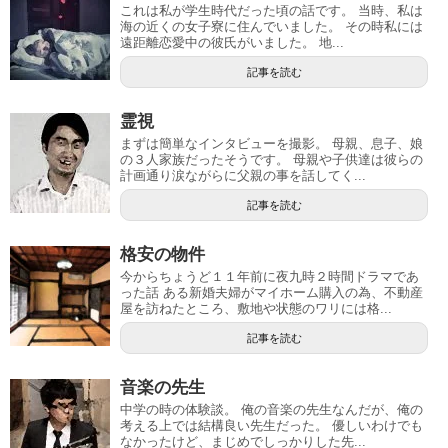
これは私が学生時代だった頃の話です。 当時、私は
海の近くの女子寮に住んでいました。 その時私には
遠距離恋愛中の彼氏がいました。 地...
記事を読む
霊視
まずは簡単なインタビューを撮影。 母親、息子、娘
の３人家族だったそうです。 母親や子供達は彼らの
計画通り涙ながらに父親の事を話してく...
記事を読む
格安の物件
今からちょうど１１年前に夜九時２時間ドラマであ
った話 ある新婚夫婦がマイホーム購入の為、不動産
屋を訪ねたところ、敷地や状態のワリには格...
記事を読む
音楽の先生
中学の時の体験談。 俺の音楽の先生なんだが、俺の
考える上では結構良い先生だった。 優しいわけでも
なかったけど、まじめでしっかりした先...