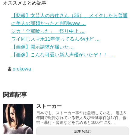
オススメまとめ記事
【悲報】女芸人の吉住さん（36）、メイクしたら普通
に美人の部類だったと判明www …
シカ「全部喰った」 祭り中止 …
ワイ同じスマホ11年使ってるんやけど …
【画像】開示請求が届いた…
【画像】こんな可愛い新人声優がいたぞ！！ …
orekowa
関連記事
ストーカー
日本でも、ストーカー事件は急増している。 過去3
年間で報告されている殺人及び未遂事件は17件、傷
害・暴行・脅迫などを含めると1000件に及...
記事を読む