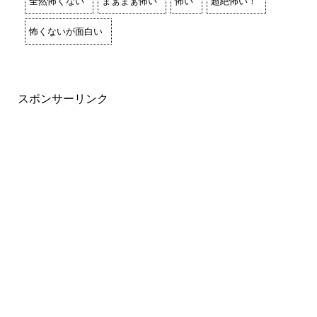
全然怖くない
まぁまぁ怖い
怖い
超絶怖い！
怖くないが面白い
スポンサーリンク