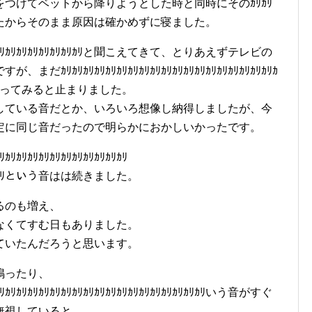
つけてベットから降りようとした時と同時にそのｶﾘｶﾘ
たからそのまま原因は確かめずに寝ました。
ｶﾘｶﾘｶﾘｶﾘｶﾘｶﾘｶﾘと聞こえてきて、とりあえずテレビの
ｶﾘｶﾘｶﾘｶﾘｶﾘｶﾘｶﾘｶﾘｶﾘｶﾘｶﾘｶﾘｶﾘｶﾘｶﾘｶﾘｶﾘｶﾘｶ
殴ってみると止まりました。
している音だとか、いろいろ想像し納得しましたが、今
定に同じ音だったので明らかにおかしいかったです。
ｶﾘｶﾘｶﾘｶﾘｶﾘｶﾘｶﾘｶﾘｶﾘ
ｶﾘｶﾘｶﾘｶﾘという音はは続きました。
るのも増え、
音を聞かなくてすむ日もありました。
ていたんだろうと思います。
鳴ったり、
ｶﾘｶﾘｶﾘｶﾘｶﾘｶﾘｶﾘｶﾘｶﾘｶﾘｶﾘｶﾘｶﾘｶﾘｶﾘｶﾘｶﾘｶﾘｶﾘいう音がすぐ
無視していると