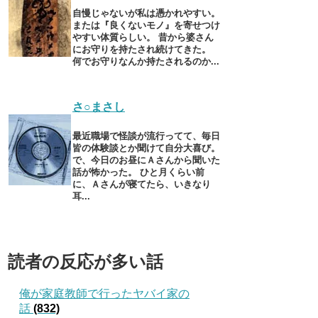
自慢じゃないが私は憑かれやすい。
または『良くないモノ』を寄せつけ
やすい体質らしい。 昔から婆さん
にお守りを持たされ続けてきた。
何でお守りなんか持たされるのか...
さ○まさし
最近職場で怪談が流行ってて、毎日
皆の体験談とか聞けて自分大喜び。
で、今日のお昼にＡさんから聞いた
話が怖かった。 ひと月くらい前
に、Ａさんが寝てたら、いきなり
耳...
読者の反応が多い話
俺が家庭教師で行ったヤバイ家の
話
(832)