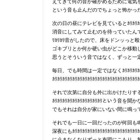
えてきて何の音か確かめるために電気を
という音も止んだのでちょっと怖かっ
次の日の昼にテレビを見ているとｶﾘｶﾘｶﾘ
消音にしてみて止むのを待っていたんですが、まだｶﾘ
ﾘｶﾘｶﾘ音がしたので、床をドンッっと
ゴキブリとか何か硬い虫がどこか移動
思うとそういう音ではなく、ずっと一
毎日、でも時間は一定ではなくｶﾘｶﾘｶﾘｶﾘｶﾘｶﾘ
ｶﾘｶﾘｶﾘｶﾘｶﾘｶﾘｶﾘｶﾘｶﾘｶﾘｶﾘｶﾘｶﾘｶﾘ
それで次第に自分も外に出かけたりす
ｶﾘｶﾘｶﾘｶﾘｶﾘｶﾘｶﾘｶﾘｶﾘｶﾘという
でもそれは自分が家にいない間に鳴っ
それでも一日に一回だったのが何回も
深夜にもｶﾘｶﾘｶﾘｶﾘｶﾘｶﾘｶﾘｶﾘｶﾘｶﾘｶﾘｶﾘｶﾘ
に止まなくなりずっと布団にこもり、