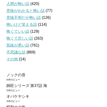
人間が怖い話
(420)
意味がわかると怖い話
(77)
意味不明だが怖い話
(126)
怖いけど笑える話
(114)
怖くていい話
(129)
怖くて悲しい話
(263)
気味が悪い話
(761)
不思議な話
(869)
その他
(14)
ノックの音
6件のビュー
師匠シリーズ 第37話 海
5件のビュー
オバケヤシキ
5件のビュー