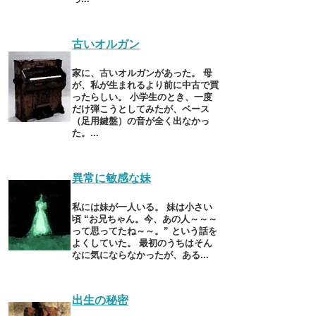
古いオルガン
家に、古いオルガンがあった。 母
が、私が生まれるより前に中古で買
ったらしい。 小学生のとき、一度
だけ弾こうとしてみたが、ベース
（足用鍵盤）の音が全く出なかっ
た。...
異常に敏感な妹
私には妹が一人いる。 妹は小さい
頃 “お兄ちゃん。今、あの人～～～
って思ってたね～～。” という話を
よくしていた。 最初のうちはそん
なに気にならなかったが、ある...
出生の秘密