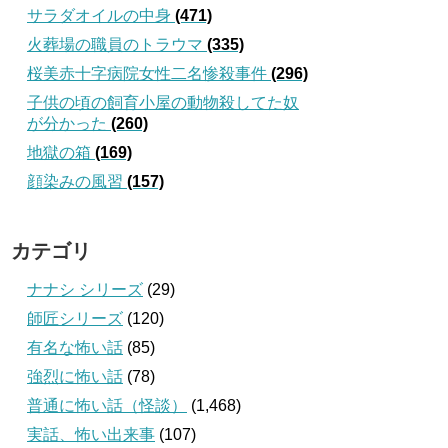
サラダオイルの中身
(471)
火葬場の職員のトラウマ
(335)
桜美赤十字病院女性二名惨殺事件
(296)
子供の頃の飼育小屋の動物殺してた奴
が分かった
(260)
地獄の箱
(169)
顔染みの風習
(157)
カテゴリ
ナナシ シリーズ
(29)
師匠シリーズ
(120)
有名な怖い話
(85)
強烈に怖い話
(78)
普通に怖い話（怪談）
(1,468)
実話、怖い出来事
(107)