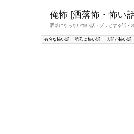
俺怖 [洒落怖・怖い話
洒落にならない怖い話・ゾッとする話・
有名な怖い話
強烈に怖い話
人間が怖い話