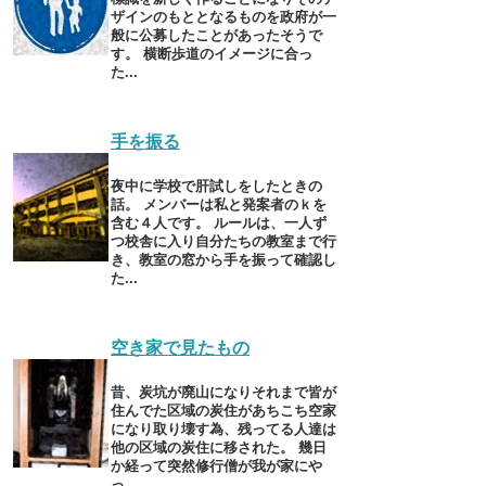
ザインのもととなるものを政府が一
般に公募したことがあったそうで
す。 横断歩道のイメージに合っ
た...
手を振る
夜中に学校で肝試しをしたときの
話。 メンバーは私と発案者のｋを
含む４人です。 ルールは、一人ず
つ校舎に入り自分たちの教室まで行
き、教室の窓から手を振って確認し
た...
空き家で見たもの
昔、炭坑が廃山になりそれまで皆が
住んでた区域の炭住があちこち空家
になり取り壊す為、残ってる人達は
他の区域の炭住に移された。 幾日
か経って突然修行僧が我が家にや
っ...