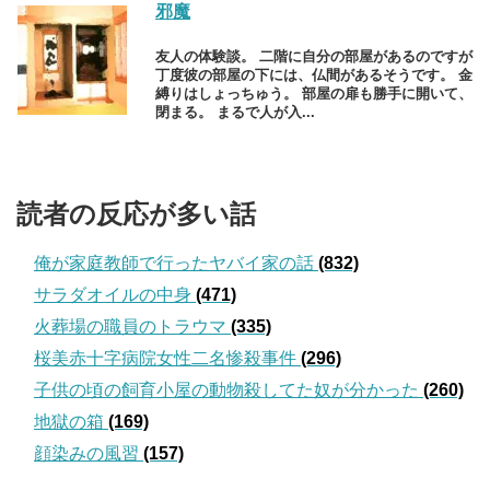
邪魔
友人の体験談。 二階に自分の部屋があるのですが
丁度彼の部屋の下には、仏間があるそうです。 金
縛りはしょっちゅう。 部屋の扉も勝手に開いて、
閉まる。 まるで人が入...
読者の反応が多い話
俺が家庭教師で行ったヤバイ家の話
(832)
サラダオイルの中身
(471)
火葬場の職員のトラウマ
(335)
桜美赤十字病院女性二名惨殺事件
(296)
子供の頃の飼育小屋の動物殺してた奴が分かった
(260)
地獄の箱
(169)
顔染みの風習
(157)