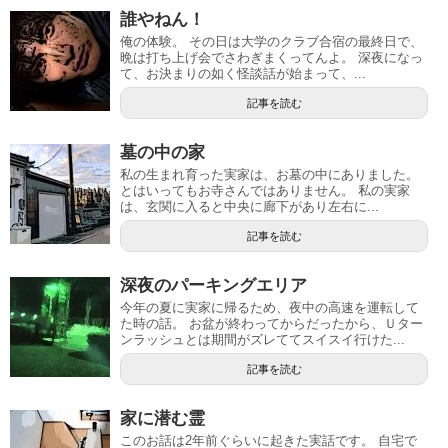
誰やねん！
俺の体験。 その日は大学のクラブ合宿の最終日で、
晩は打ち上げ会でさわぎまくってんよ。 深夜になっ
て、お決まりの如く怪談話が始まって、...
記事を読む
墓の中の家
私の生まれ育った実家は、お墓の中にありました。
とはいってもお寺さんではありません。 私の実家
は、玄関に入ると中央に廊下があり左右に...
記事を読む
深夜のパーキングエリア
今年の夏に実家に帰るため、夜中の高速を運転して
た時の話。 お盆が終わってからだったから、Ｕター
ンラッシュとは期間がズレててスイスイ行けた...
記事を読む
家に潜む霊
このお話は2年前ぐらいに起きた実話です。 自宅で