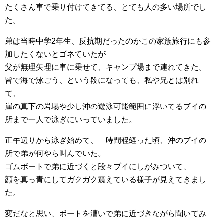
たくさん車で乗り付けてきてる、とても人の多い場所でし
た。
弟は当時中学2年生、反抗期だったのかこの家族旅行にも参
加したくないとゴネていたが
父が無理矢理に車に乗せて、キャンプ場まで連れてきた。
皆で海で泳ごう、という段になっても、私や兄とは別れ
て、
崖の真下の岩場や少し沖の遊泳可能範囲に浮いてるブイの
所まで一人で泳ぎにいっていました。
正午辺りから泳ぎ始めて、一時間程経った頃、沖のブイの
所で弟が何やら叫んでいた。
ゴムボートで弟に近づくと段々ブイにしがみついて、
顔を真っ青にしてガクガク震えている様子が見えてきまし
た。
変だなと思い、ボートを漕いで弟に近づきながら聞いてみ