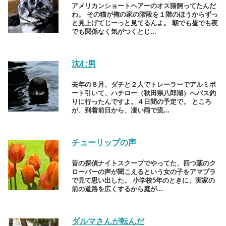
アメリカンショートヘアーのオス猫飼ってたんだ
わ。 その猫が俺の家の階段を１階のほうからずっ
と見上げてじーっと見てるんよ。 朝でも昼でも夜
でも関係なく気がつくとじ...
沈む男
去年の８月、ダチと２人でトレーラーでアルミボ
ート引いて、ハチロー（秋田県八郎湖）へバス釣
りに行ったんですよ。４日間の予定で。 ところ
が、到着前日から、凄い雨で流...
チューリップの声
昔の探偵ナイトスクープでやってた、四つ葉のク
ローバーの声が聞こえるという女の子をアマプラ
で見て思い出した。 小学校5年のときに、実家の
前の道路を広くするから庭が...
ダルマさんが転んだ