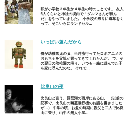
私が小学校３年生か４年生の時のことです。 友人
5人くらいと神社の境内で「ダルマさんが転ん
だ」をやっていました。 小学校の帰りに道草をく
って、そこいらにランドセル...
いっぱい遊んだから
俺が幼稚園児の頃、当時流行ってたロボアニメの
おもちゃを父親が買ってきてくれたんだ。 で、そ
の翌日の幼稚園の帰り、いつも一緒に遊んでた子
を家に呼んだのな。 それで...
比良山の夜
比良山と言う、琵琶湖の西岸にある山。 （以前の
記事で、比良山の幽霊飛行機のお話を書きました
が…） 中学の頃、お盆の時期に親父と二人で比良
山に登り、山中の無人小屋...