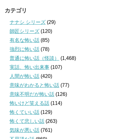
カテゴリ
ナナシ シリーズ
(29)
師匠シリーズ
(120)
有名な怖い話
(85)
強烈に怖い話
(78)
普通に怖い話（怪談）
(1,468)
実話、怖い出来事
(107)
人間が怖い話
(420)
意味がわかると怖い話
(77)
意味不明だが怖い話
(126)
怖いけど笑える話
(114)
怖くていい話
(129)
怖くて悲しい話
(263)
気味が悪い話
(761)