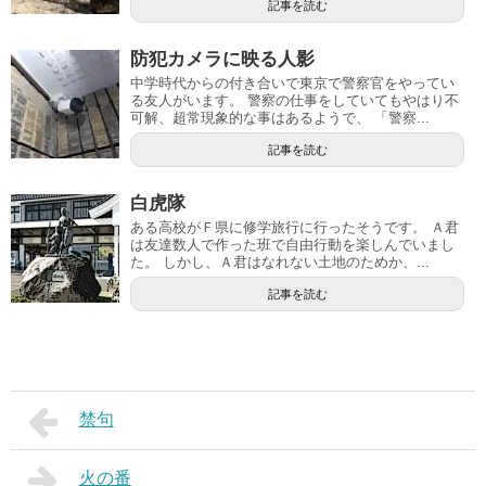
記事を読む
防犯カメラに映る人影
中学時代からの付き合いで東京で警察官をやってい
る友人がいます。 警察の仕事をしていてもやはり不
可解、超常現象的な事はあるようで、 「警察...
記事を読む
白虎隊
ある高校がＦ県に修学旅行に行ったそうです。 Ａ君
は友達数人で作った班で自由行動を楽しんでいまし
た。 しかし、Ａ君はなれない土地のためか、...
記事を読む
禁句
火の番