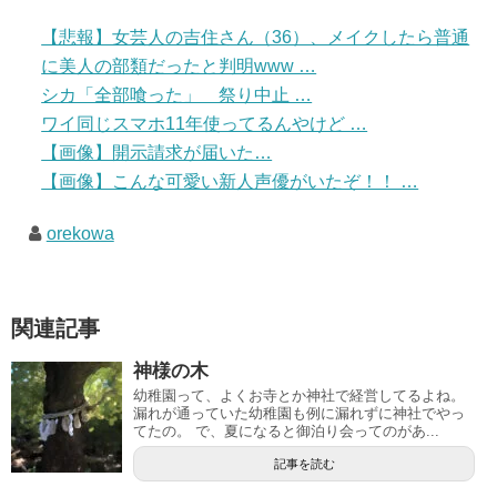
【悲報】女芸人の吉住さん（36）、メイクしたら普通
に美人の部類だったと判明www …
シカ「全部喰った」 祭り中止 …
ワイ同じスマホ11年使ってるんやけど …
【画像】開示請求が届いた…
【画像】こんな可愛い新人声優がいたぞ！！ …
orekowa
関連記事
神様の木
幼稚園って、よくお寺とか神社で経営してるよね。
漏れが通っていた幼稚園も例に漏れずに神社でやっ
てたの。 で、夏になると御泊り会ってのがあ...
記事を読む