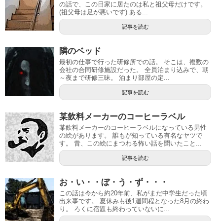
の話で、この日家に居たのは私と祖父母だけです。
(祖父母は足が悪いです) ある...
記事を読む
隣のベッド
最初の仕事で行った研修所での話。 そこは、複数の
会社の合同研修施設だった。 全員泊まり込みで、朝
～夜まで研修三昧。 泊まり部屋の定...
記事を読む
某飲料メーカーのコーヒーラベル
某飲料メーカーのコーヒーラベルになっている男性
の絵があります。 誰もが知っている有名なヤツで
す。 昔、この絵にまつわる怖い話を聞いたこと...
記事を読む
お・い・・ぼ・う・ず・・・
この話は今から約20年前、私がまだ中学生だった頃
出来事です。 夏休みも後1週間程となった8月の終わ
り。 ろくに宿題も終わっていないに...