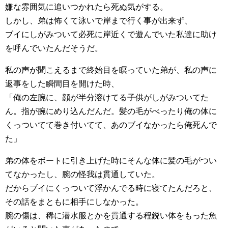
嫌な雰囲気に追いつかれたら死ぬ気がする。
しかし、弟は怖くて泳いで岸まで行く事が出来ず、
ブイにしがみついて必死に岸近くで遊んでいた私達に助け
を呼んでいたんだそうだ。
私の声が聞こえるまで終始目を瞑っていた弟が、私の声に
返事をした瞬間目を開けた時、
「俺の左腕に、顔が半分溶けてる子供がしがみついてた
ん。指が腕にめり込んだんだ。髪の毛がべったり俺の体に
くっついてて巻き付いてて、あのブイなかったら俺死んで
た」
弟の体をボートに引き上げた時にそんな体に髪の毛がつい
てなかったし、腕の怪我は貫通していた。
だからブイにくっついて浮かんでる時に寝てたんだろと、
その話をまともに相手にしなかった。
腕の傷は、稀に潜水服とかを貫通する程鋭い体をもった魚