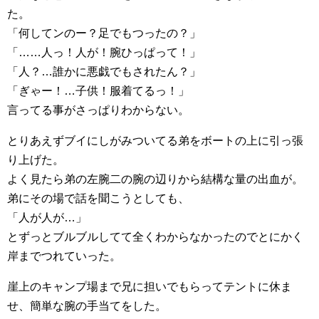
た。
「何してンのー？足でもつったの？」
「……人っ！人が！腕ひっぱって！」
「人？…誰かに悪戯でもされたん？」
「ぎゃー！…子供！服着てるっ！」
言ってる事がさっぱりわからない。
とりあえずブイにしがみついてる弟をボートの上に引っ張
り上げた。
よく見たら弟の左腕二の腕の辺りから結構な量の出血が。
弟にその場で話を聞こうとしても、
「人が人が…」
とずっとブルブルしてて全くわからなかったのでとにかく
岸までつれていった。
崖上のキャンプ場まで兄に担いでもらってテントに休ま
せ、簡単な腕の手当てをした。