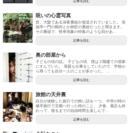
記事を読む
呪いの心霊写真
昔、大阪である深夜番組が放送されていました。 笑
福亭一門の鶴何とか師匠の番組だったと聞きます。
その番組で、怪奇現象の特集のような回があ...
記事を読む
奥の部屋から
子どもの頃の話。 子どもの頃、僕は２階建ての借家
にすんでいた。 母親も仕事をしていたので、学校か
ら帰っても自分一人のことが多かった。 ...
記事を読む
旅館の天井裏
自分が体験した旅行での怖い話を一つ。 中学の時の
修学旅行で京都へ行った時のこと。 夕食、風呂も終
わって、寝るまでの自由時間を楽しんで...
記事を読む