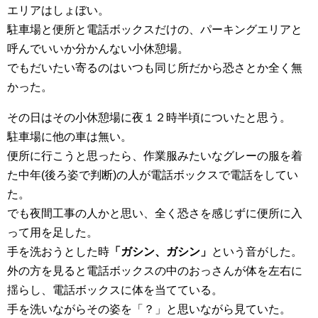
エリアはしょぼい。
駐車場と便所と電話ボックスだけの、パーキングエリアと
呼んでいいか分かんない小休憩場。
でもだいたい寄るのはいつも同じ所だから恐さとか全く無
かった。
その日はその小休憩場に夜１２時半頃についたと思う。
駐車場に他の車は無い。
便所に行こうと思ったら、作業服みたいなグレーの服を着
た中年(後ろ姿で判断)の人が電話ボックスで電話をしてい
た。
でも夜間工事の人かと思い、全く恐さを感じずに便所に入
って用を足した。
手を洗おうとした時
「ガシン、ガシン」
という音がした。
外の方を見ると電話ボックスの中のおっさんが体を左右に
揺らし、電話ボックスに体を当てている。
手を洗いながらその姿を「？」と思いながら見ていた。