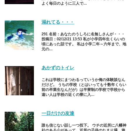
よく毎日のように三人で...
溺れてる・・・
291 名前：あなたのうしろに名無しさんが・・・
投稿日：02/12/21 13:53 私が小学四年生くらいの
頃にあった話です。 私は小学二年～六年まで、地
元の...
あかずのトイレ
これは学校にまつわるっていうか俺の体験談なん
だけど。 うちの学校（とはいっても十数年くらい
前の卒業生なんだが）は半寮制の学校で学校から
遠い人は学校の近くの寮に入...
一日だけの友達
誰も信じない話し一つ投下。 ウチの近所に八幡神
社のある山があって、近所の子供のたまり場、遊