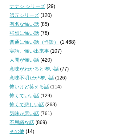
ナナシ シリーズ
(29)
師匠シリーズ
(120)
有名な怖い話
(85)
強烈に怖い話
(78)
普通に怖い話（怪談）
(1,468)
実話、怖い出来事
(107)
人間が怖い話
(420)
意味がわかると怖い話
(77)
意味不明だが怖い話
(126)
怖いけど笑える話
(114)
怖くていい話
(129)
怖くて悲しい話
(263)
気味が悪い話
(761)
不思議な話
(869)
その他
(14)