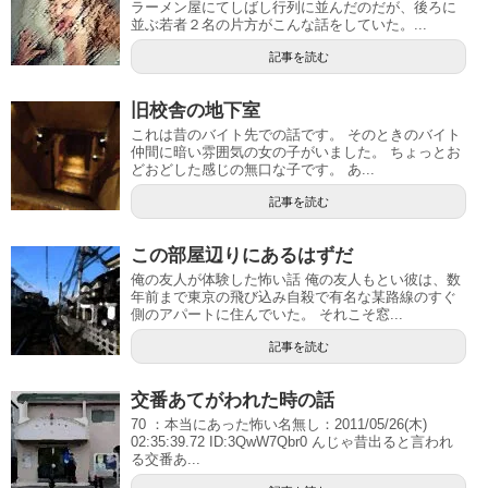
ラーメン屋にてしばし行列に並んだのだが、後ろに
並ぶ若者２名の片方がこんな話をしていた。...
記事を読む
旧校舎の地下室
これは昔のバイト先での話です。 そのときのバイト
仲間に暗い雰囲気の女の子がいました。 ちょっとお
どおどした感じの無口な子です。 あ...
記事を読む
この部屋辺りにあるはずだ
俺の友人が体験した怖い話 俺の友人もとい彼は、数
年前まで東京の飛び込み自殺で有名な某路線のすぐ
側のアパートに住んでいた。 それこそ窓...
記事を読む
交番あてがわれた時の話
70 ：本当にあった怖い名無し：2011/05/26(木)
02:35:39.72 ID:3QwW7Qbr0 んじゃ昔出ると言われ
る交番あ...