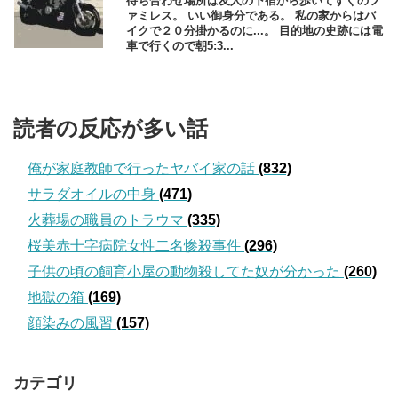
待ち合わせ場所は友人の下宿から歩いてすぐのフ
ァミレス。 いい御身分である。 私の家からはバ
イクで２０分掛かるのに...。 目的地の史跡には電
車で行くので朝5:3...
読者の反応が多い話
俺が家庭教師で行ったヤバイ家の話
(832)
サラダオイルの中身
(471)
火葬場の職員のトラウマ
(335)
桜美赤十字病院女性二名惨殺事件
(296)
子供の頃の飼育小屋の動物殺してた奴が分かった
(260)
地獄の箱
(169)
顔染みの風習
(157)
カテゴリ