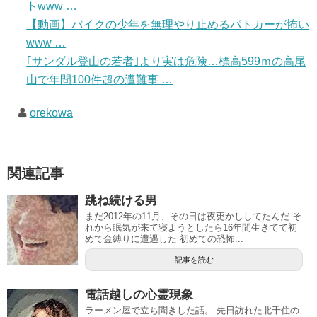
トwww …
【動画】バイクの少年を無理やり止めるパトカーが怖い
www …
｢サンダル登山の若者｣より実は危険…標高599ｍの高尾
山で年間100件超の遭難事 …
orekowa
関連記事
跳ね続ける男
まだ2012年の11月、その日は夜更かししてたんだ そ
れから眠気が来て寝ようとしたら16年間生きてて初
めて金縛りに遭遇した 初めての恐怖...
記事を読む
電話越しの心霊現象
ラーメン屋で立ち聞きした話。 先日訪れた北千住の