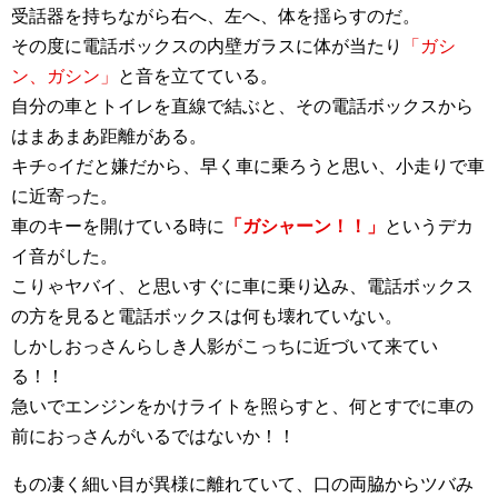
受話器を持ちながら右へ、左へ、体を揺らすのだ。
その度に電話ボックスの内壁ガラスに体が当たり
「ガシ
ン、ガシン」
と音を立てている。
自分の車とトイレを直線で結ぶと、その電話ボックスから
はまあまあ距離がある。
キチ○イだと嫌だから、早く車に乗ろうと思い、小走りで車
に近寄った。
車のキーを開けている時に
「ガシャーン！！」
というデカ
イ音がした。
こりゃヤバイ、と思いすぐに車に乗り込み、電話ボックス
の方を見ると電話ボックスは何も壊れていない。
しかしおっさんらしき人影がこっちに近づいて来てい
る！！
急いでエンジンをかけライトを照らすと、何とすでに車の
前におっさんがいるではないか！！
もの凄く細い目が異様に離れていて、口の両脇からツバみ