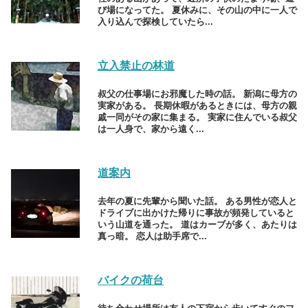
び場になってた。 夏休みに、その山の中に一人で
入り込んで探検していたら...
立入禁止の林道
叔父の仕事場にお邪魔した時の話。 新潟に母方の
実家がある。 長期休暇があるときには、母方の親
戚一同がその家に集まる。 実家に住んでいる叔父
は一人身で、家から遠く...
道案内
去年の夏に先輩から聞いた話。 ある男性が恋人と
ドライブに出かけた帰りに事故が頻発していると
いう山道を通った。 道はカーブが多く、あたりは
真っ暗。 恋人は助手席で...
バイクの荷台