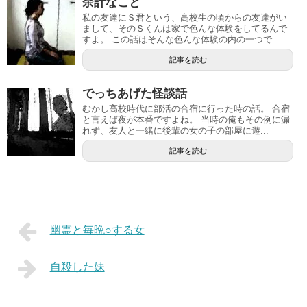
余計なこと
私の友達にＳ君という、高校生の頃からの友達がい
まして、そのＳくんは家で色んな体験をしてるんで
すよ。 この話はそんな色んな体験の内の一つで...
記事を読む
でっちあげた怪談話
むかし高校時代に部活の合宿に行った時の話。 合宿
と言えば夜が本番ですよね。 当時の俺もその例に漏
れず、友人と一緒に後輩の女の子の部屋に遊...
記事を読む
幽霊と毎晩○する女
自殺した妹