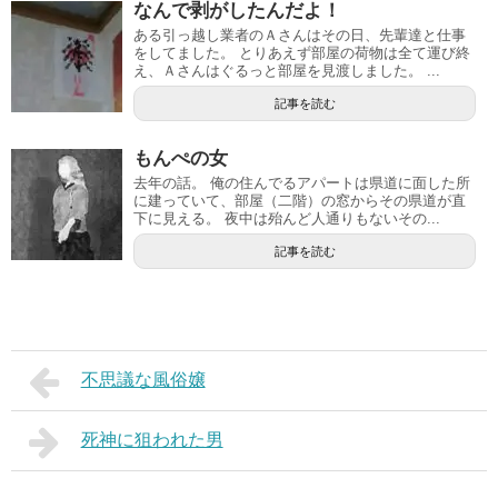
なんで剥がしたんだよ！
ある引っ越し業者のＡさんはその日、先輩達と仕事
をしてました。 とりあえず部屋の荷物は全て運び終
え、Ａさんはぐるっと部屋を見渡しました。 ...
記事を読む
もんぺの女
去年の話。 俺の住んでるアパートは県道に面した所
に建っていて、部屋（二階）の窓からその県道が直
下に見える。 夜中は殆んど人通りもないその...
記事を読む
不思議な風俗嬢
死神に狙われた男