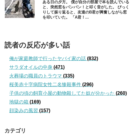
ある日の夕方。 僕が自分の部屋で本を読んでいる
と、突然窓をバンバン！と叩く音がした。 びっく
りして振り返ると、友達のB君が興奮しながら窓
を叩いていた。 「A君！...
読者の反応が多い話
俺が家庭教師で行ったヤバイ家の話
(832)
サラダオイルの中身
(471)
火葬場の職員のトラウマ
(335)
桜美赤十字病院女性二名惨殺事件
(296)
子供の頃の飼育小屋の動物殺してた奴が分かった
(260)
地獄の箱
(169)
顔染みの風習
(157)
カテゴリ