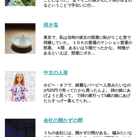
ことになった。 近々そこの奥さんに子供が生まれ
るということで手伝いに行...
招き塩
東京で、私は当時の彼女の部屋に転がりこむ形で
同棲していた。 １ＤＫの普通のマンション普通の
部屋。 ４階、あるいは５階だったかな。 特徴が
あるといえば、部屋にボタ...
中古の人形
ホビー・オフで、綺麗なバービー人形みたいなの
が525円で売ってたから買ったんよ。 姉の娘にあ
げようと思って。 で姉の家行って5歳の娘にあげ
たらすっげー喜んでくれ...
会社の開かずの間
うちの会社には、開かずの間がある。 嘘みたいな