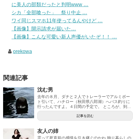
に美人の部類だったと判明www …
シカ「全部喰った」 祭り中止 …
ワイ同じスマホ11年使ってるんやけど …
【画像】開示請求が届いた…
【画像】こんな可愛い新人声優がいたぞ！！ …
orekowa
関連記事
沈む男
去年の８月、ダチと２人でトレーラーでアルミボー
ト引いて、ハチロー（秋田県八郎湖）へバス釣りに
行ったんですよ。４日間の予定で。 ところが、到...
記事を読む
友人の姉
霊って死直前の感情を引き継ぐのかね 独り暮らしの