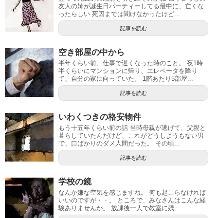
友人の姉が誕生日パーティーしてる最中に、亡くな
ったらしい 死因までは聞けなかったけど...
記事を読む
空き部屋の中から
半年くらい前、仕事で遅くなった時のこと。 夜1時
半くらいにマンションに帰り、エレベータを降り
て、自分の家に向っていた。 1階あたり5部屋...
記事を読む
いわくつきの格安物件
もう十五年くらい前の話 当時母親が逃げて、父親と
暮らしていたんだけど、これがどうしようもない男
で、口ばかりのダメ人間だった。 その頃...
記事を読む
学校の鏡
なんか嫌な空気を感じますね。 何も起こらなければ
いいのですが・・。 ところで、みなさんはこんな経
験ありませんか。 放課後一人で教室に残...