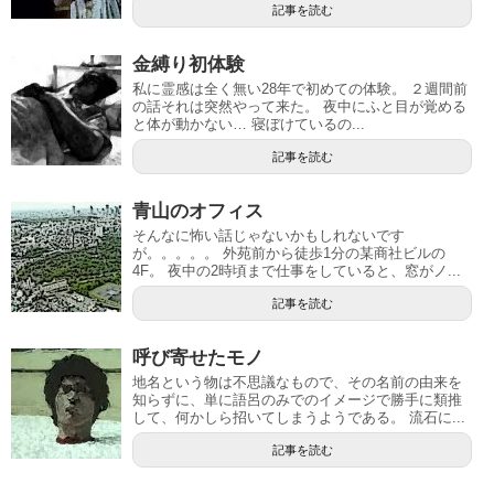
記事を読む
金縛り初体験
私に霊感は全く無い28年で初めての体験。 ２週間前
の話それは突然やって来た。 夜中にふと目が覚める
と体が動かない… 寝ぼけているの...
記事を読む
青山のオフィス
そんなに怖い話じゃないかもしれないです
が。。。。。 外苑前から徒歩1分の某商社ビルの
4F。 夜中の2時頃まで仕事をしていると、窓がノ...
記事を読む
呼び寄せたモノ
地名という物は不思議なもので、その名前の由来を
知らずに、単に語呂のみでのイメージで勝手に類推
して、何かしら招いてしまうようである。 流石に...
記事を読む