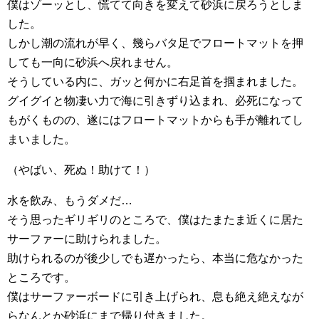
僕はゾーッとし、慌てて向きを変えて砂浜に戻ろうとしま
した。
しかし潮の流れが早く、幾らバタ足でフロートマットを押
しても一向に砂浜へ戻れません。
そうしている内に、ガッと何かに右足首を掴まれました。
グイグイと物凄い力で海に引きずり込まれ、必死になって
もがくものの、遂にはフロートマットからも手が離れてし
まいました。
（やばい、死ぬ！助けて！）
水を飲み、もうダメだ…
そう思ったギリギリのところで、僕はたまたま近くに居た
サーファーに助けられました。
助けられるのが後少しでも遅かったら、本当に危なかった
ところです。
僕はサーファーボードに引き上げられ、息も絶え絶えなが
らなんとか砂浜にまで帰り付きました。