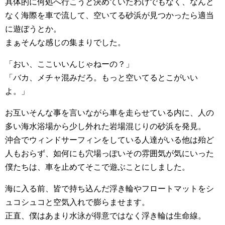
具体的に何処へ行こうと決めていたわけでもなく、なんと
なく海際を車で流して、空いてる砂浜が見つかったら適当
に遊ぼうとか。
まぁそんな感じの集まりでした。
「おい、ここいいんじゃねーの？」
「バカ、メチャ混みだろ。もっと空いてるとこがいい
よ。」
お互いそんな事を言いながら車を走らせている内に、人の
多い海水浴場から少し外れた岩場混じりの砂浜を発見。
沖合でウィンドサーフィンをしている人達がいる他は殆ど
人もおらず、如何にも穴場っぽいその雰囲気が気にいった
僕たちは、車を止めてそこで遊ぶことにしました。
海に入る前、皆で持ち込んだ浮き輪やフロートマットをシ
ュコシュコと空気入れで膨らませます。
正直、僕はあまり水泳が得意ではなく浮き輪は生命線。