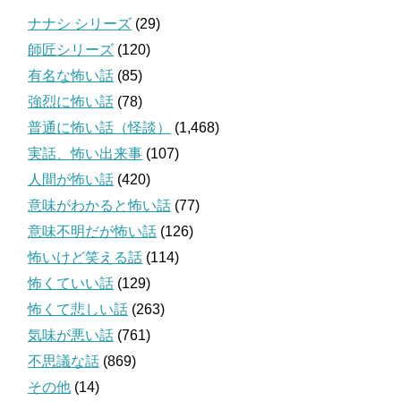
ナナシ シリーズ
(29)
師匠シリーズ
(120)
有名な怖い話
(85)
強烈に怖い話
(78)
普通に怖い話（怪談）
(1,468)
実話、怖い出来事
(107)
人間が怖い話
(420)
意味がわかると怖い話
(77)
意味不明だが怖い話
(126)
怖いけど笑える話
(114)
怖くていい話
(129)
怖くて悲しい話
(263)
気味が悪い話
(761)
不思議な話
(869)
その他
(14)