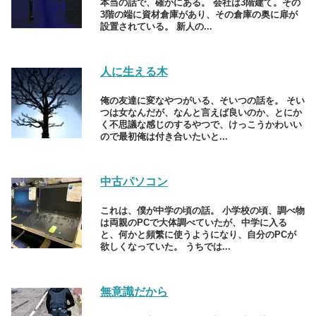
本当の話で、確かにある。 会社は3階建て。その
3階の端に資材倉庫があり、その倉庫の奥に扉が
設置されている。 新人の...
人に生える木
俺の友達に変なやつがいる、そいつの話を。 そい
つは女なんだが、なんと言えば良いのか、とにか
く不思議な感じのするやつで、けっこうかわいい
ので最初俺は付き合いたいと...
中古パソコン
これは、僕が中学の頃の話。 小学校の頃、調べ物
は両親のPCで大体調べていたが、中学に入る
と、何かと頻繁に使うようになり、自分のPCが
欲しくなっていた。 うちでは...
無意識だから