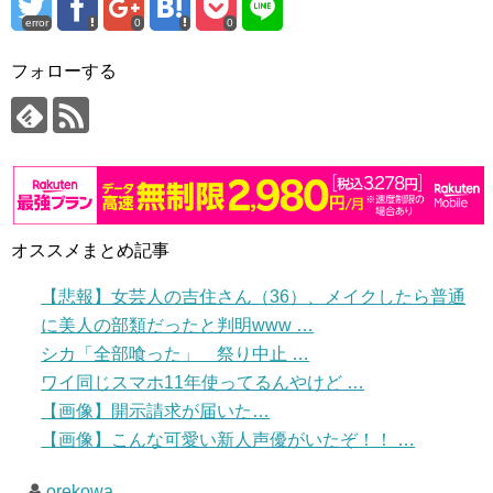
error
0
0
フォローする
オススメまとめ記事
【悲報】女芸人の吉住さん（36）、メイクしたら普通
に美人の部類だったと判明www …
シカ「全部喰った」 祭り中止 …
ワイ同じスマホ11年使ってるんやけど …
【画像】開示請求が届いた…
【画像】こんな可愛い新人声優がいたぞ！！ …
orekowa