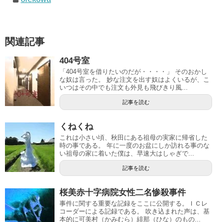
関連記事
404号室
「404号室を借りたいのだが・・・・」 そのおかし
な奴は言った。 妙な注文を出す奴はよくいるが、こ
いつはその中でも注文も外見も飛びきり風...
記事を読む
くねくね
これは小さい頃、秋田にある祖母の実家に帰省した
時の事である。 年に一度のお盆にしか訪れる事のな
い祖母の家に着いた僕は、早速大はしゃぎで...
記事を読む
桜美赤十字病院女性二名惨殺事件
事件に関する重要な記録をここに公開する。ＩＣレ
コーダーによる記録である。 吹き込まれた声は、基
本的に可美村（かみむら）緋那（ひな）のもの...