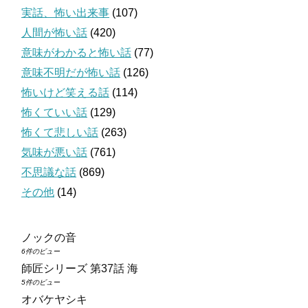
実話、怖い出来事
(107)
人間が怖い話
(420)
意味がわかると怖い話
(77)
意味不明だが怖い話
(126)
怖いけど笑える話
(114)
怖くていい話
(129)
怖くて悲しい話
(263)
気味が悪い話
(761)
不思議な話
(869)
その他
(14)
ノックの音
6件のビュー
師匠シリーズ 第37話 海
5件のビュー
オバケヤシキ