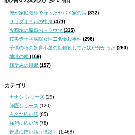
俺が家庭教師で行ったヤバイ家の話
(832)
サラダオイルの中身
(471)
火葬場の職員のトラウマ
(335)
桜美赤十字病院女性二名惨殺事件
(296)
子供の頃の飼育小屋の動物殺してた奴が分かった
(260)
地獄の箱
(169)
顔染みの風習
(157)
カテゴリ
ナナシ シリーズ
(29)
師匠シリーズ
(120)
有名な怖い話
(85)
強烈に怖い話
(78)
普通に怖い話（怪談）
(1,468)