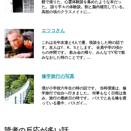
館で借りた、心霊体験談を集めたような本だっ
た。 語り手Ａの体験談。割と脳内補完している。
高校の頃のクラスメイトに...
エツコさん
これは去年友達と4人で夏、怪談をした時の話で
す。友人はY、K、Sとします。 全員中学の頃か
らの仲間です。 飲み会の帰り、みんなでY宅で飲
みなおした時のことです。...
修学旅行の写真
僕が小学校六年生の時の話です。 当時僕達は、修
学旅行で仙台へ行きました。 何事もなく日程は進
み、旅行の最終日の時です。 バスでとある橋を渡
っている最中、バスガイ...
読者の反応が多い話