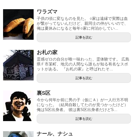
ワラズマ
子供の頃に変なものを見た。 ○家は遠縁で実際は血
が繋がってないんだけど、親同士の仲がいいので、
俺は夏休みになると毎年○家に何泊かしてい...
記事を読む
お札の家
霊感ゼロの自分が唯一味わった、霊体験です。 広島
県Ｆ市某町、地元の人間なら誰もが知る有名なスポ
ットがある。 『お札の家』と呼ばれたそ...
記事を読む
裏S区
今から何年か前に男の子（仮にＡ）が一人行方不明
になった。（結局自殺してたのが見つかったけど）
俺はS区出身者。 彼は裏S区出身者だけどS...
記事を読む
ナール、ナシュ