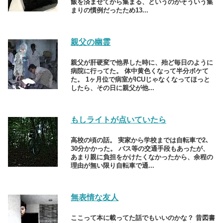
飯を済ませてから集まる、というのがそういう集
まりの慣例だったため13...
親父の幽霊
親父が肝硬変で他界した時に、殆ど毎日のように
病院に行ってた。 体中黄色くなって半分ボケて
た。 1ヶ月位で病室がICUじゃなくなってほっと
したら、その日に親父が他...
もしライトが点いていたら
高校の頃の話。 実家から学校までは自転車で2､
30分かかった。 バス等の交通手段もあったが、
あまり親に負担をかけたくなかったから、余程の
理由が無い限り自転車で通...
無表情な友人
ここって本に載ってた話でもいいのかな？ 昔図書