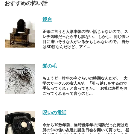
おすすめの怖い話
鏡台
正確に言うと人形本体の怖い話じゃないので、ス
レチ気味だったら申し訳ない。 しかし、同じ怖い
目に遭いそうな人がいるかもしれないので。 自分
はSD餅なんだけど、アイ...
髪の毛
ちょうど一昨年の今ぐらいの時期なんだが、 大
学のサークルの友人Aが、「引っ越しをするので
手伝ってくれ」と言ってきた。 お礼に寿司をお
ごってくれるって言うのと...
呪いの電話
今から10数年前、当時低学年の消防だった俺は近
所の仲の佳い友達に誕生日会を開いて貰った。 昼