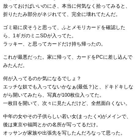
放っておけばいいのにさ、本当に何気なく拾ってみると、
折りたたみ部分がネジれてて、完全に壊れてたんだ。
ゴミ箱に戻そうと思って、ふとメモリカードを確認した
ら、1ギガのミニSDが入ってた。
ラッキー、と思ってカードだけ持ち帰ったの。
これが最悪だった。家に帰って、カードをPCに差し込んで
みたんだ。
何が入ってるのか気になるでしょ？
エッチな奴でも入ってないかなぁ(最低？)と、ドキドキしな
がら開いてみたら、写真が100枚位入ってた。
一枚目を開いて、次々に見たんだけど、全然面白くない。
中年の女やその子供らしい若い女(まったく×)がメインで、
後は東京や福岡とかの名所が写ってるだけ。
オッサンが家族や出張先を写したんだろなって思った。