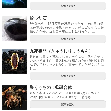
記事を読む
拾った石
6年前の冬、12月27日か28日だったか、その日の昼
は仕事場の年末大掃除を終えて、粗大ゴミやら古雑
誌なんかを、ゴミ置き場に出しに行った。 ...
記事を読む
九死霊門（きゅうしりょうもん）
具体的に書くと荒れてしまいそうなので伏せさせて
いただきますが、某スレに投稿された恐怖体験を読
んでいてショックを受け、書かせていただくことに
し...
記事を読む
巣くうもの：⑥融合体
465 ：本スレ208の128：2009/10/05(月) 22:53:59
id:XpTpgJW.0 スレ208の128です。 誘導さ...
記事を読む