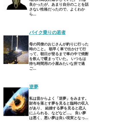
良かったが、あまり自分のことを話
さない性格だったので、よくわか
ら...
バイク乗りの若者
母の同僚のおじさんが釣りに行った
時のこと。 朝早く車で出かけて行
って、朝日が登るまで車の中で焼酎
を飲んで暖まっていた。 いつもは
待ち時間用の小屋みたいな所で過
ご...
逆夢
私は昔からよく「逆夢」をみます。
財布を落とす夢を見ると臨時の収入
があり、 結婚する夢を見ると恋人
にふられる、などなど…。 良い夢
は悪く、悪い夢は良い現実となっ...