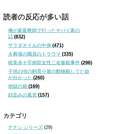
読者の反応が多い話
俺が家庭教師で行ったヤバイ家の
話
(832)
サラダオイルの中身
(471)
火葬場の職員のトラウマ
(335)
桜美赤十字病院女性二名惨殺事件
(296)
子供の頃の飼育小屋の動物殺してた奴
が分かった
(260)
地獄の箱
(169)
顔染みの風習
(157)
カテゴリ
ナナシ シリーズ
(29)