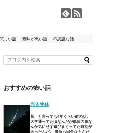
悲しい話
気味が悪い話
不思議な話
おすすめの怖い話
光る物体
昔、と言っても4年くらい前の話。
大学通ってた頃なんだが単位の事な
んか気にせず遊びまくってた時期が
あったんだ。 場所も田舎なもんだ