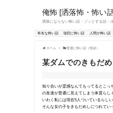
俺怖 [洒落怖・怖い話
洒落にならない怖い話・ゾッとする話・
有名な怖い話
強烈に怖い話
人間が怖い話
ホーム
普通に怖い話（怪談）
某ダムでのきもだめ
知り合いが霊感なんてもってるとこっ
の友達が普通に見えてしまう体質らし
いわく私には現在5人ついているらし
そんな女の子をきもだめしにつれてい