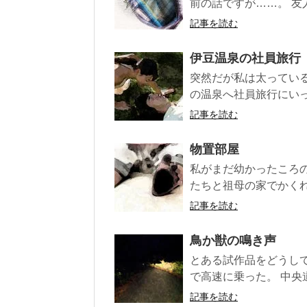
前の話ですが……。 友人
記事を読む
伊豆温泉の社員旅行
突然だが私は太ってい
の温泉へ社員旅行にいっ
記事を読む
物置部屋
私がまだ幼かったころの
たちと祖母の家でかくれ
記事を読む
鳥か獣の鳴き声
とある試作品をどうし
で高速に乗った。 中央
記事を読む