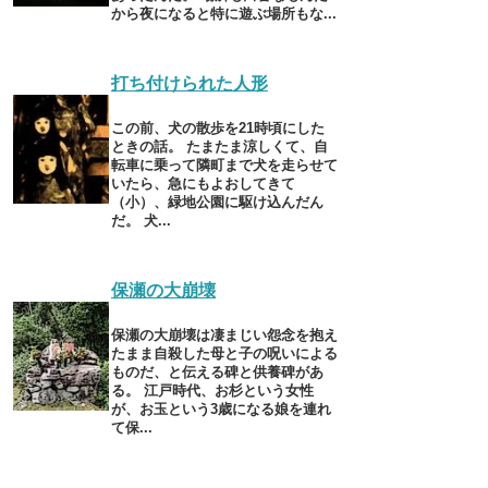
から夜になると特に遊ぶ場所もな...
打ち付けられた人形
この前、犬の散歩を21時頃にした
ときの話。 たまたま涼しくて、自
転車に乗って隣町まで犬を走らせて
いたら、急にもよおしてきて
（小）、緑地公園に駆け込んだん
だ。 犬...
保瀬の大崩壊
保瀬の大崩壊は凄まじい怨念を抱え
たまま自殺した母と子の呪いによる
ものだ、と伝える碑と供養碑があ
る。 江戸時代、お杉という女性
が、お玉という3歳になる娘を連れ
て保...