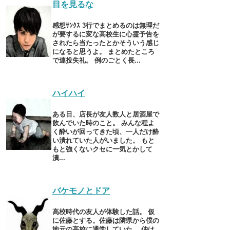
目を見るな
感想ｻﾝｸｽ 3行でまとめるのは無理だ
が要するに変な高校生に心霊予告を
されたら当たったとかそういう感じ
になると思うよ。 まとめたところ
で連投失礼。 例のごとく長...
ハイハイ
ある日、店長が友人数人と居酒屋で
飲んでいた時のこと。 みんな程よ
く酔いが回ってきた頃、一人だけ酔
い潰れていた人がいました。 もと
もと強くないクセに一気とかして
潰...
バケモノとドア
高校時代の友人が体験した話。 仮
に佐藤とする。佐藤は隣県から僕の
地元の高校に通学していた。 仲は