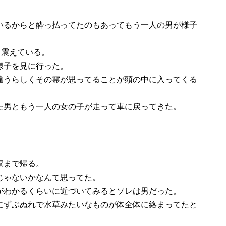
いるからと酔っ払ってたのもあってもう一人の男が様子
て震えている。
様子を見に行った。
違うらしくその霊が思ってることが頭の中に入ってくる
た男ともう一人の女の子が走って車に戻ってきた。
家まで帰る。
じゃないかなんて思ってた。
がわかるくらいに近づいてみるとソレは男だった。
にずぶぬれで水草みたいなものが体全体に絡まってたと