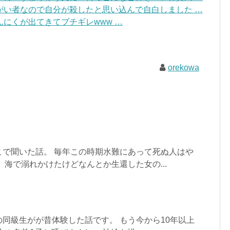
がい者なので自分が殺したと思い込んで自白しました …
にくが出てきてブチギレwww …
orekowa
こで聞いた話。 毎年この時期水難にあって死ぬ人はや
、海で溺れかけたけどなんとか生還した女の...
同級生がが昔体験した話です。 もう今から10年以上