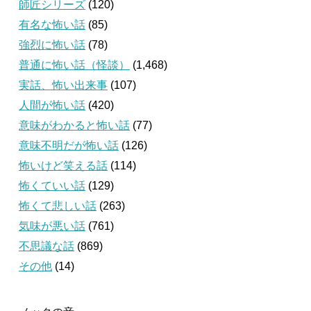
師匠シリーズ
(120)
有名な怖い話
(85)
強烈に怖い話
(78)
普通に怖い話（怪談）
(1,468)
実話、怖い出来事
(107)
人間が怖い話
(420)
意味がわかると怖い話
(77)
意味不明だが怖い話
(126)
怖いけど笑える話
(114)
怖くていい話
(129)
怖くて悲しい話
(263)
気味が悪い話
(761)
不思議な話
(869)
その他
(14)