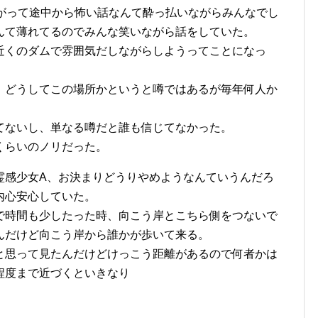
上がって途中から怖い話なんて酔っ払いながらみんなでし
んて薄れてるのでみんな笑いながら話をしていた。
近くのダムで雰囲気だしながらしようってことになっ
、どうしてこの場所かというと噂ではあるが毎年何人か
てないし、単なる噂だと誰も信じてなかった。
くらいのノリだった。
霊感少女A、お決まりどうりやめようなんていうんだろ
内心安心していた。
で時間も少したった時、向こう岸とこちら側をつないで
んだけど向こう岸から誰かが歩いて来る。
と思って見たんだけどけっこう距離があるので何者かは
程度まで近づくといきなり