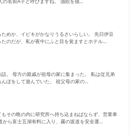
の名前A子と呼びますね。 油絵を描...
るためか、イビキがかなりうるさいらしい。 先日伊豆
たのだが、私が夜中にふと目を覚ますとホテル...
話。 母方の親戚が祖母の家に集まった。 私は従兄弟
んぼをして遊んでいた。 祖父母の家の...
てもその晩の内に研究所へ持ち込まねばならず、営業車
道から富士五湖有料に入り、霧の坂道を安全運...