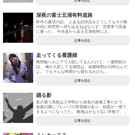
記事を読む
深夜の富士五湖有料道路
昨年の夏頃の話。 とある試作品をどうしてもその晩
の内に研究所へ持ち込まねばならず、営業車で高速
に乗った。 中央道から富士五湖有料に入...
記事を読む
走ってくる看護婦
椎間板ヘルニアで入院してるんだけど、一週間前の
話。 俺が入院してる病院は、就寝時間が21時なんだ
よ。 でもそんな時間から寝れるわけも...
記事を読む
踊る影
私の通う高校は入学時から校舎の改修工事だかで、
校庭の隅にプレハブの実習棟があり、校庭が一望で
きるようになってた。 敷地はかなり広い学校で、...
記事を読む