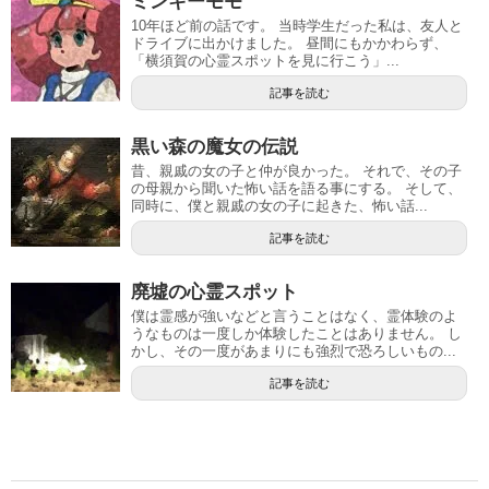
ミンキーモモ
10年ほど前の話です。 当時学生だった私は、友人と
ドライブに出かけました。 昼間にもかかわらず、
「横須賀の心霊スポットを見に行こう」...
記事を読む
黒い森の魔女の伝説
昔、親戚の女の子と仲が良かった。 それで、その子
の母親から聞いた怖い話を語る事にする。 そして、
同時に、僕と親戚の女の子に起きた、怖い話...
記事を読む
廃墟の心霊スポット
僕は霊感が強いなどと言うことはなく、霊体験のよ
うなものは一度しか体験したことはありません。 し
かし、その一度があまりにも強烈で恐ろしいもの...
記事を読む