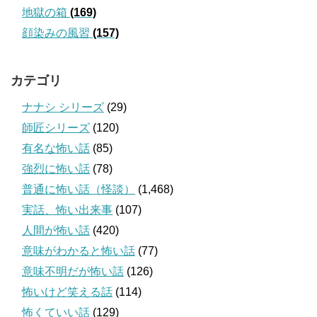
地獄の箱
(169)
顔染みの風習
(157)
カテゴリ
ナナシ シリーズ
(29)
師匠シリーズ
(120)
有名な怖い話
(85)
強烈に怖い話
(78)
普通に怖い話（怪談）
(1,468)
実話、怖い出来事
(107)
人間が怖い話
(420)
意味がわかると怖い話
(77)
意味不明だが怖い話
(126)
怖いけど笑える話
(114)
怖くていい話
(129)