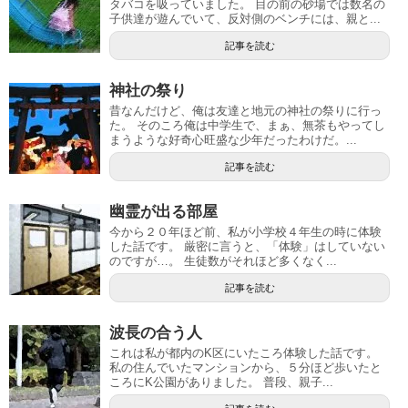
タバコを吸っていました。 目の前の砂場では数名の
子供達が遊んでいて、反対側のベンチには、親と...
記事を読む
神社の祭り
昔なんだけど、俺は友達と地元の神社の祭りに行っ
た。 そのころ俺は中学生で、まぁ、無茶もやってし
まうような好奇心旺盛な少年だったわけだ。...
記事を読む
幽霊が出る部屋
今から２０年ほど前、私が小学校４年生の時に体験
した話です。 厳密に言うと、「体験」はしていない
のですが…。 生徒数がそれほど多くなく...
記事を読む
波長の合う人
これは私が都内のK区にいたころ体験した話です。
私の住んでいたマンションから、５分ほど歩いたと
ころにK公園がありました。 普段、親子...