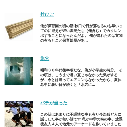
竹ひご
俺が保育園の頃の話 秋口で日が落ちるのも早いっ
てのに迎えが遅い園児たち（俺含む）でカクレン
ボすることになったんだよ。 俺が隠れたのは玄関
の有るとこと保育部屋があ...
氷穴
昭和３０年代後半頃だな。俺が小学生の時分。 そ
の頃は、こうまで暑い夏じゃなかった気がする
が、今とは違ってエアコンもなかったから、夏休
み中に暑い日が続くと「氷穴に...
バチが当った
この話はあまりに不謹慎な事も有り今迄殆ど人に
話しした事が無い話です 私が中学の時の事、放課
後友人４人で地元のアーケードを歩いていました