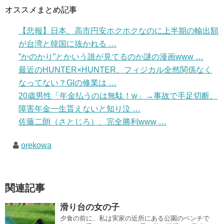
オススメまとめ記事
【悲報】日本、高市円安ホクホクなのに上半期の輸出額
が台湾と韓国に抜かれる …
”かのかり”とかいう誰が見てるのか謎の漫画www …
最近のHUNTER×HUNTER、フィジカル全然関係なく
なってない？GIの修業は …
20歳男性「年金払うのは無駄！w」→事故で手足切断、
障害年金一生貰えないと知り泣 …
佐藤二朗（さとじろ）、完全勝利www …
orekowa
関連記事
滑り台の女の子
夕食の前に、私は実家の近所にある公園のベンチで