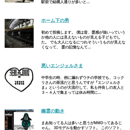
駅前で結構人通りが多いと...
ホーム下の男
初めて投稿します。 僕は昔、霊感が強いっていう
か他の人には見えないものが見える子どもでし
た。 でも大人になるにつれそういうものが見えな
くなって、 霊の記憶なんて...
悪いエンジェルさま
中学生の時、例に漏れずウチの学校でも、コック
リさんの亜流だと思うんですが『エンジェルさ
ま』というのが大流行して、私も仲良しの友人と
３～４人で集まっては休み時間に...
幽霊の動き
まあ知ってる人は多いと思うがMMDってあるじ
ゃん。 3Dモデルを動かすソフト。 このソフト、