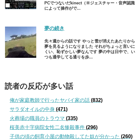
PCでつないだkinect（※ジェスチャー・音声認識
によって操作がで...
夢の続き
先々週からの話です やっと雪が消えたあたりから
夢を見るようになりました それがちょっと言いに
くい、恥ずかしい夢なんです 夢の中は日中で、い
つも通学してる通りを歩...
読者の反応が多い話
俺が家庭教師で行ったヤバイ家の話
(832)
サラダオイルの中身
(471)
火葬場の職員のトラウマ
(335)
桜美赤十字病院女性二名惨殺事件
(296)
子供の頃の飼育小屋の動物殺してた奴が分かった
(260)