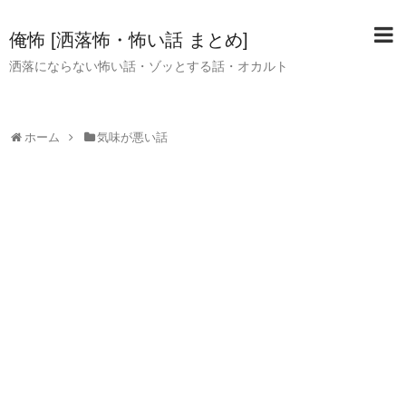
俺怖 [洒落怖・怖い話 まとめ]
洒落にならない怖い話・ゾッとする話・オカルト
ホーム
気味が悪い話