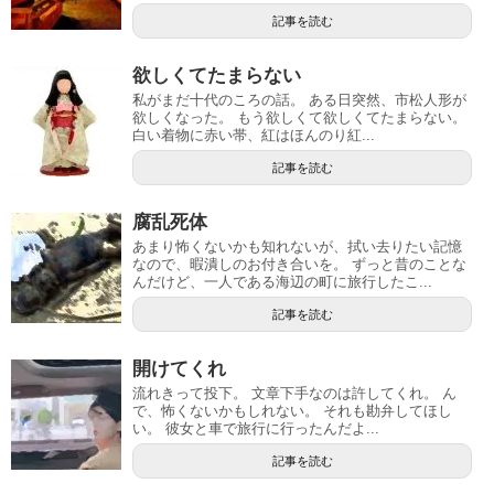
記事を読む
欲しくてたまらない
私がまだ十代のころの話。 ある日突然、市松人形が
欲しくなった。 もう欲しくて欲しくてたまらない。
白い着物に赤い帯、紅はほんのり紅...
記事を読む
腐乱死体
あまり怖くないかも知れないが、拭い去りたい記憶
なので、暇潰しのお付き合いを。 ずっと昔のことな
んだけど、一人である海辺の町に旅行したこ...
記事を読む
開けてくれ
流れきって投下。 文章下手なのは許してくれ。 ん
で、怖くないかもしれない。 それも勘弁してほし
い。 彼女と車で旅行に行ったんだよ...
記事を読む