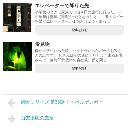
エレベーターで降りた先
小学校のときに家族で３泊４日の旅行に行った。 そ
の旅館は部屋（2階だったと思う）と、１階のロビー
を繋ぐエレベーターが１箇所（２つ）あっ...
記事を読む
蛍見物
僕が大学生だった頃、バイト先だったバーのお客さ
んの話です。 Ｋさんはその店にわりとよく来るお客
さんで、当時20代後半の会社員。僕と同じ...
記事を読む
師匠シリーズ 第35話 ドッペルゲンガー
行方不明の先輩