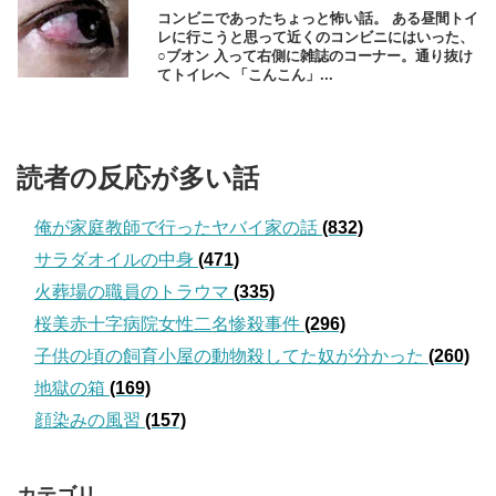
コンビニであったちょっと怖い話。 ある昼間トイ
レに行こうと思って近くのコンビニにはいった、
○ブオン 入って右側に雑誌のコーナー。通り抜け
てトイレへ 「こんこん」...
読者の反応が多い話
俺が家庭教師で行ったヤバイ家の話
(832)
サラダオイルの中身
(471)
火葬場の職員のトラウマ
(335)
桜美赤十字病院女性二名惨殺事件
(296)
子供の頃の飼育小屋の動物殺してた奴が分かった
(260)
地獄の箱
(169)
顔染みの風習
(157)
カテゴリ