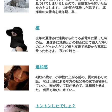
見つけてしまいましたので、昔親友から聞いた話
をカキコします。 山仲間が体験した話です。 北
海道の大雪山を厳冬期、単...
檻
去年の夏休みに池袋から出てる某電車に乗った時
の話。 夏休みに池袋とかの都会に出て遊んだ帰り
のことだったんだけど俺と友達で池袋から電車に
乗ったわけよ。 夜の９時と...
違和感
4歳か5歳か、小学校に上がる前の、夏の終わりの
話。 私は田舎にある母方の祖父母の家で昼寝をし
ていた。 喉が渇いて目が覚めて、違和感を覚え
た。 何回も遊びに来てい...
トントンしたでしょ？