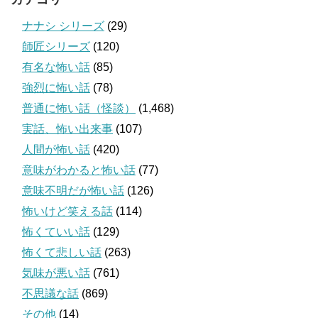
ナナシ シリーズ
(29)
師匠シリーズ
(120)
有名な怖い話
(85)
強烈に怖い話
(78)
普通に怖い話（怪談）
(1,468)
実話、怖い出来事
(107)
人間が怖い話
(420)
意味がわかると怖い話
(77)
意味不明だが怖い話
(126)
怖いけど笑える話
(114)
怖くていい話
(129)
怖くて悲しい話
(263)
気味が悪い話
(761)
不思議な話
(869)
その他
(14)