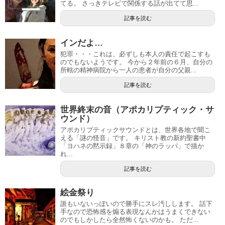
てる。 さっきテレビで関係する話が出てて思...
記事を読む
インだよ…
犯罪・・・これは、必ずしも本人の責任で起こすも
のでもないようです。 今から２年前の６月、自分の
所轄の精神病院から一人の患者が自分の父親...
記事を読む
世界終末の音（アポカリプティック・サ
ウンド）
アポカリプティックサウンドとは、世界各地で聞こ
える「謎の怪音」です。 キリスト教の新約聖書中
「ヨハネの黙示録」８章の「神のラッパ」で描か
れ...
記事を読む
絵金祭り
誰もいないっぽいので勝手にスレ汚しします。 話下
手なので恐怖感を煽る表現なんかはうまくできない
のでもしかしたら全然怖くないのかも。 ただ...