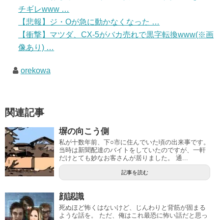
チギレwww …
【悲報】ジ・Oが急に動かなくなった …
【衝撃】マツダ、CX-5がバカ売れで黒字転換www(※画
像あり) …
orekowa
関連記事
塀の向こう側
私が十数年前、下○市に住んでいた頃の出来事です。
当時は新聞配達のバイトをしていたのですが、一軒
だけとても妙なお客さんが居りました。 通...
記事を読む
顔認識
死ぬほど怖くはないけど、じんわりと背筋が固まる
ような話を。 ただ、俺はこれ最恐に怖い話だと思っ