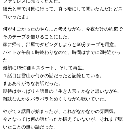
ファミレスに売ってたんだ。
彼氏と車で河原に行って、真っ暗にして聞いたんだけどス
ゴかったよ」
何がすごかったのやら…と考えながら、今夜だけの約束で
そのテープを借りることにした。
家に帰り、部屋でダビングしようと60分テープを用意。
バイトが午前１時終わりなので、時間はすでに2時近かっ
た。
最初にREC側をスタート、そして再生。
１話目は雪山か何かの話だったと記憶している。
まぁありがちなお話だった。
期待はやっぱり４話目の「生き人形」かなと思いながら、
雑誌なんかをパラパラとめくりながら聴いていた。
やがて２話目が始まったが、これがなかなかの雰囲気。
今となっては何の話だったか憶えていないが、それまで聴
いたことの無い話だった。