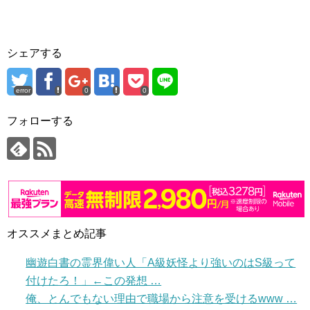
シェアする
error
0
0
フォローする
オススメまとめ記事
幽遊白書の霊界偉い人「A級妖怪より強いのはS級って
付けたろ！」←この発想 …
俺、とんでもない理由で職場から注意を受けるwww …