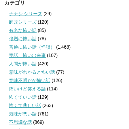
カテゴリ
ナナシ シリーズ
(29)
師匠シリーズ
(120)
有名な怖い話
(85)
強烈に怖い話
(78)
普通に怖い話（怪談）
(1,468)
実話、怖い出来事
(107)
人間が怖い話
(420)
意味がわかると怖い話
(77)
意味不明だが怖い話
(126)
怖いけど笑える話
(114)
怖くていい話
(129)
怖くて悲しい話
(263)
気味が悪い話
(761)
不思議な話
(869)