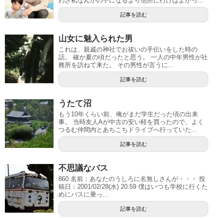
わざ私なんかの子になるより他所に行けばよかっ...
記事を読む
山女に魅入られた男
これは、親戚の神社でお祓いの手伝いをした時の
話。 確か夏の頃だったと思う。 一人の中年男性が社
務所を訪ねて来た。 その男性が言うに...
記事を読む
うたて沼
もう10年くらい前、俺がまだ学生だった頃の出来
事。 当時友人Aが中古の安い軽を買ったので、よく
つるむ仲間内とあちこちドライブへ行っていた...
記事を読む
不思議なバス
860 名前：あなたのうしろに名無しさんが・・・ 投
稿日：2001/02/28(水) 20:59 僕はいつも学校に行くた
めにバスに乗っ...
記事を読む