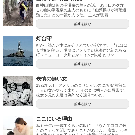
白神山地は熊の湯温泉の主人の話。 ある日の夕方、
この熊の湯温泉の主人のもとに「山菜採りが滑落遭
難した」との一報が入った。 主人が現場...
記事を読む
灯台守
むかし読んだ本に紹介されていた話です。 時代は２
０世紀の初頭、場所はアメリカの東海岸北部のある
町（ニューヨーク州とかメイン州のあたり？...
記事を読む
表情の無い女
1972年6月、アメリカのロサンゼルスにある病院に、
一人の女がやって来た。 その姿は明らかに異常で、
彼女を見た人達は例外なく凍りついた。 ...
記事を読む
ここにいる理由
私も子供が一歳半くらいの時に、「なんでココに来
たの？」って聞いてみたことがあるよ。 実際、わざ