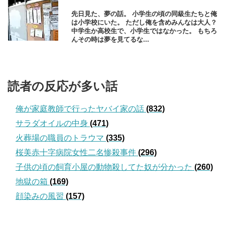
先日見た、夢の話。 小学生の頃の同級生たちと俺
は小学校にいた。 ただし俺を含めみんなは大人？
中学生か高校生で、小学生ではなかった。 もちろ
んその時は夢を見てるな...
読者の反応が多い話
俺が家庭教師で行ったヤバイ家の話
(832)
サラダオイルの中身
(471)
火葬場の職員のトラウマ
(335)
桜美赤十字病院女性二名惨殺事件
(296)
子供の頃の飼育小屋の動物殺してた奴が分かった
(260)
地獄の箱
(169)
顔染みの風習
(157)