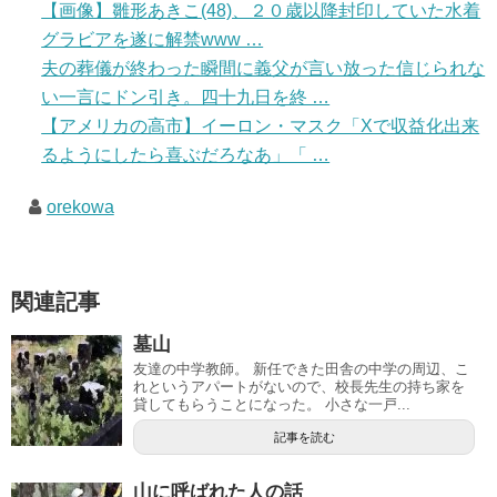
【画像】雛形あきこ(48)、２０歳以降封印していた水着
グラビアを遂に解禁www …
夫の葬儀が終わった瞬間に義父が言い放った信じられな
い一言にドン引き。四十九日を終 …
【アメリカの高市】イーロン・マスク「Xで収益化出来
るようにしたら喜ぶだろなあ」「 …
orekowa
関連記事
墓山
友達の中学教師。 新任できた田舎の中学の周辺、こ
れというアパートがないので、校長先生の持ち家を
貸してもらうことになった。 小さな一戸...
記事を読む
山に呼ばれた人の話