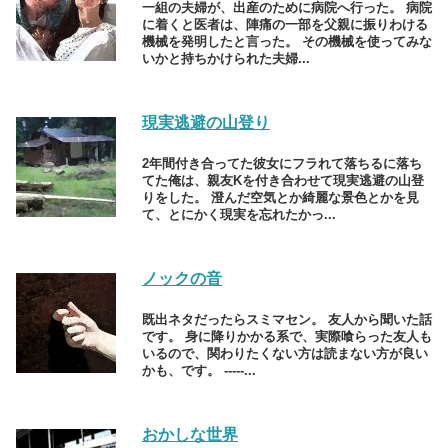
一組の夫婦が、出産のために病院へ行った。 病院
に着くと医者は、陣痛の一部を父親に振りわける
機械を発明したと言った。 その機械を使ってみな
いかと持ちかけられた夫婦...
現実逃避の山登り
2年間付き合ってた彼女にフラれて落ちるに落ち
てた俺は、親友Kを付き合わせて現実逃避の山登
りをした。 澄んだ空気とか綺麗な景色とかを見
て、とにかく現実を忘れたかっ...
ノックの音
既出ネタだったらスミマセン。 友人から聞いた話
です。 身に降りかかる系で、実際喰らった友人も
いるので、関わりたくない方は読まない方が良い
かも、です。 -----...
おかしな世界