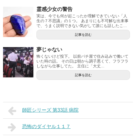
霊感少女の警告
実は、今でも何が起こったか理解できていない「人
生の７不思議」の１つ。 あまりにも不可解な出来事
で、うまく説明できない気がして誰にも話したこ...
記事を読む
夢じゃない
怖くないけど投下。 以前パチ屋で住み込みで働いて
いた時の話。 その日は朝から調子悪くて、フラフラ
しながら仕事してた。 主任に「大丈...
記事を読む
師匠シリーズ 第33話 病院
恐怖のダイヤル１１７