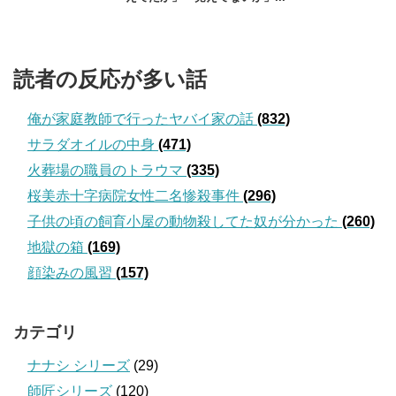
読者の反応が多い話
俺が家庭教師で行ったヤバイ家の話
(832)
サラダオイルの中身
(471)
火葬場の職員のトラウマ
(335)
桜美赤十字病院女性二名惨殺事件
(296)
子供の頃の飼育小屋の動物殺してた奴が分かった
(260)
地獄の箱
(169)
顔染みの風習
(157)
カテゴリ
ナナシ シリーズ
(29)
師匠シリーズ
(120)