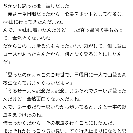
Ｓが少し黙った後、話しだした。
「俺さー今日暇だったから、心霊スポットとして有名な、
○○山に行ってきたんだよね。
んで、○○山に着いたんだけど、まだ真っ昼間て事もあっ
て、全然怖くないのね。
だからこのまま帰るのももったいない気がして、側に登山
コースがあったもんだから、何となく登ることにしたん
だ」
「登ったのかよｗこのご時世で、日曜日に一人で山登る高
校生なんておまえぐらいだよｗ」
「うるせーよｗ記念だよ記念。まあそれでさーいざ登った
んだけど、全然面白くないんだよね。
んで、あー暇だなー思いながら歩いてると、ふと一本の獣
道を見つけたのね。
俺せっかくだから、その獣道を行くことにしたんだ。
またそれがけっこう長い長い。すぐ行き止まりになると思