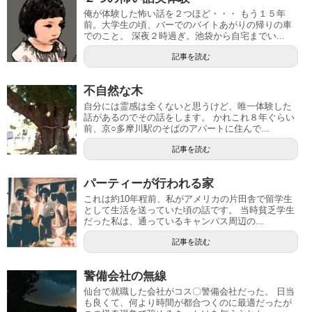
俺が体験した怖い話を２つほど・・・ もう１５年
前。大学生の頃、バーでのバイトあがりの帰りの車
でのこと。 深夜２時過ぎ。池袋から自宅までい...
記事を読む
不自然な木
自分には霊感は全くないと思うけど、唯一体験した
話があるのでその話をします。 かれこれ８年ぐらい
前、京○多摩川駅のそばのアパートに住んで...
記事を読む
パーティーが行われる家
これは約10年程前、私がアメリカの片田舎で留学生
として生活を送っていた頃の話です。 当時貧乏学生
だった私は、通っているキャンパス周辺の...
記事を読む
警備会社の無線
仙台で就職した会社がコス〇警備会社だった。 日当
も良くて、何より時間が都合つくのに最適だったが