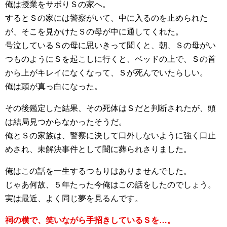
俺は授業をサボりＳの家へ。
するとＳの家には警察がいて、中に入るのを止められた
が、そこを見かけたＳの母が中に通してくれた。
号泣しているＳの母に思いきって聞くと、朝、Ｓの母がい
つものようにＳを起こしに行くと、ベッドの上で、Ｓの首
から上がキレイになくなって、Ｓが死んでいたらしい。
俺は頭が真っ白になった。
その後鑑定した結果、その死体はＳだと判断されたが、頭
は結局見つからなかったそうだ。
俺とＳの家族は、警察に決して口外しないように強く口止
めされ、未解決事件として闇に葬られさりました。
俺はこの話を一生するつもりはありませんでした。
じゃあ何故、５年たった今俺はこの話をしたのでしょう。
実は最近、よく同じ夢を見るんです。
祠の横で、笑いながら手招きしているＳを…。