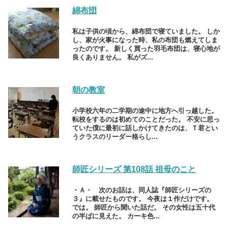
綿布団
私は子供の頃から、綿布団で寝ていました。 しか
し、家が火事になった時、私の布団も燃えてしま
ったのです。 新しく買った羽毛布団は、寝心地が
良くありません。 私がズ...
朝の教室
小学校六年の二学期の途中に地方へ引っ越した。
転校をするのは初めてのことだった。 不安に思っ
ていた僕に最初に話しかけてきたのは、Ｔ君とい
うクラスのリーダー格らし...
師匠シリーズ 第108話 祖母のこと
・Ａ・ 次のお話は、同人誌『師匠シリーズの
３』に載せたものです。 今夜は１作だけです。
では。 師匠から聞いた話だ。 その女性は五十代
の半ばに見えた。 カーキ色...