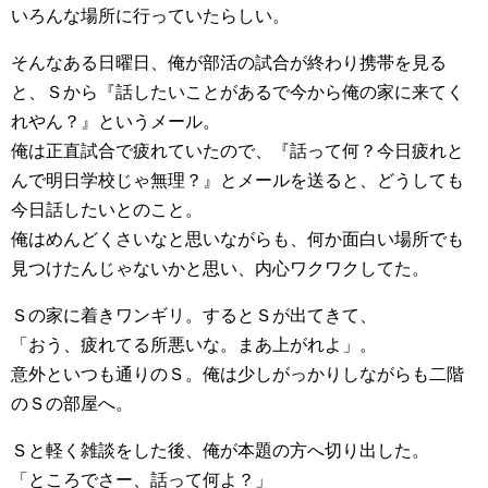
いろんな場所に行っていたらしい。
そんなある日曜日、俺が部活の試合が終わり携帯を見る
と、Ｓから『話したいことがあるで今から俺の家に来てく
れやん？』というメール。
俺は正直試合で疲れていたので、『話って何？今日疲れと
んで明日学校じゃ無理？』とメールを送ると、どうしても
今日話したいとのこと。
俺はめんどくさいなと思いながらも、何か面白い場所でも
見つけたんじゃないかと思い、内心ワクワクしてた。
Ｓの家に着きワンギリ。するとＳが出てきて、
「おう、疲れてる所悪いな。まあ上がれよ」。
意外といつも通りのＳ。俺は少しがっかりしながらも二階
のＳの部屋へ。
Ｓと軽く雑談をした後、俺が本題の方へ切り出した。
「ところでさー、話って何よ？」