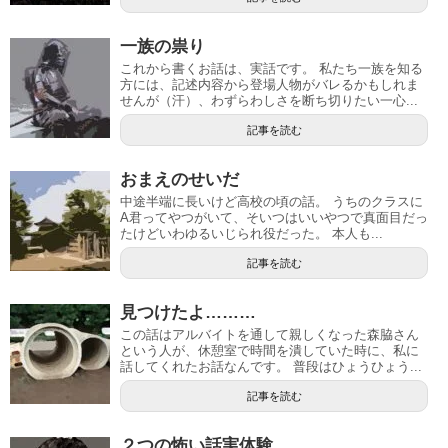
一族の祟り
これから書くお話は、実話です。 私たち一族を知る
方には、記述内容から登場人物がバレるかもしれま
せんが（汗）、わずらわしさを断ち切りたい一心...
記事を読む
おまえのせいだ
中途半端に長いけど高校の頃の話。 うちのクラスに
A君ってやつがいて、そいつはいいやつで真面目だっ
たけどいわゆるいじられ役だった。 本人も...
記事を読む
見つけたよ………
この話はアルバイトを通して親しくなった森脇さん
という人が、休憩室で時間を潰していた時に、私に
話してくれたお話なんです。 普段はひょうひょう...
記事を読む
２つの怖い話実体験