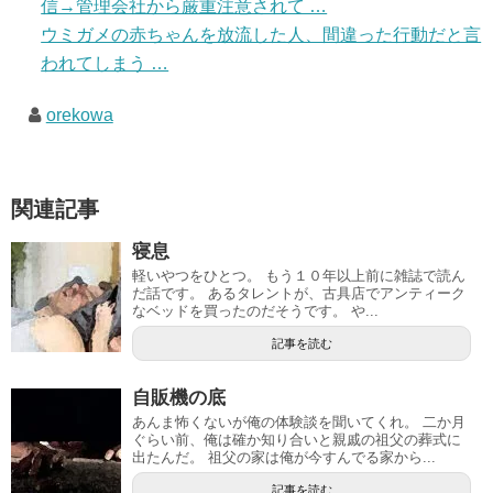
信→管理会社から厳重注意されて …
ウミガメの赤ちゃんを放流した人、間違った行動だと言
われてしまう …
orekowa
関連記事
寝息
軽いやつをひとつ。 もう１０年以上前に雑誌で読ん
だ話です。 あるタレントが、古具店でアンティーク
なベッドを買ったのだそうです。 や...
記事を読む
自販機の底
あんま怖くないが俺の体験談を聞いてくれ。 二か月
ぐらい前、俺は確か知り合いと親戚の祖父の葬式に
出たんだ。 祖父の家は俺が今すんでる家から...
記事を読む