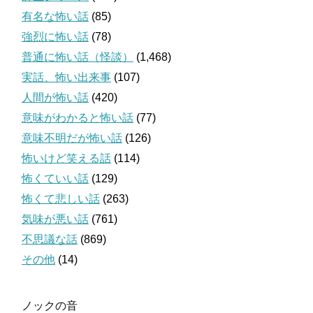
有名な怖い話
(85)
強烈に怖い話
(78)
普通に怖い話（怪談）
(1,468)
実話、怖い出来事
(107)
人間が怖い話
(420)
意味がわかると怖い話
(77)
意味不明だが怖い話
(126)
怖いけど笑える話
(114)
怖くていい話
(129)
怖くて悲しい話
(263)
気味が悪い話
(761)
不思議な話
(869)
その他
(14)
ノックの音