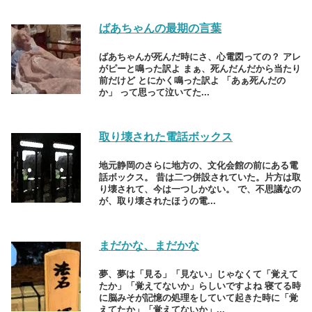
ばあちゃんの最期の言葉
ばあちゃんが死んだ時にさ、心電図っての？ アレ
がピーと鳴った訳よ まぁ、死んだんだから当たり
前だけど とにかく鳴った訳よ 「あぁ死んだの
か」 って思って泣いてた...
取り壊された電話ボックス
地元静岡のさらに地方の、文化会館の前にある電
話ボックス。 昔は二つ併設されていた。片方は取
り壊されて、今は一つしかない。 で、不思議なの
が、取り壊されたほうの電...
まだかな、まだかな
夢、夢は「見る」「見ない」じゃなくて「覚えて
たか」「覚えてないか」らしいですよね 寝てる時
に脳みそが記憶の処理をしていて起きた時に「覚
えてたか」「覚えてないか」...