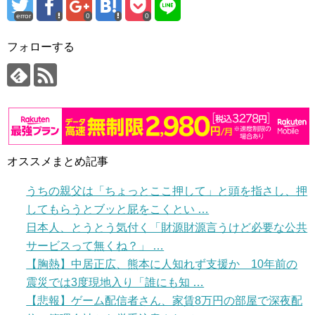
error
0
0
フォローする
オススメまとめ記事
うちの親父は「ちょっとここ押して」と頭を指さし、押
してもらうとブッと屁をこくとい …
日本人、とうとう気付く「財源財源言うけど必要な公共
サービスって無くね？」 …
【胸熱】中居正広、熊本に人知れず支援か 10年前の
震災では3度現地入り「誰にも知 …
【悲報】ゲーム配信者さん、家賃8万円の部屋で深夜配