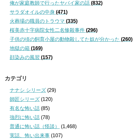
俺が家庭教師で行ったヤバイ家の話
(832)
サラダオイルの中身
(471)
火葬場の職員のトラウマ
(335)
桜美赤十字病院女性二名惨殺事件
(296)
子供の頃の飼育小屋の動物殺してた奴が分かった
(260)
地獄の箱
(169)
顔染みの風習
(157)
カテゴリ
ナナシ シリーズ
(29)
師匠シリーズ
(120)
有名な怖い話
(85)
強烈に怖い話
(78)
普通に怖い話（怪談）
(1,468)
実話、怖い出来事
(107)