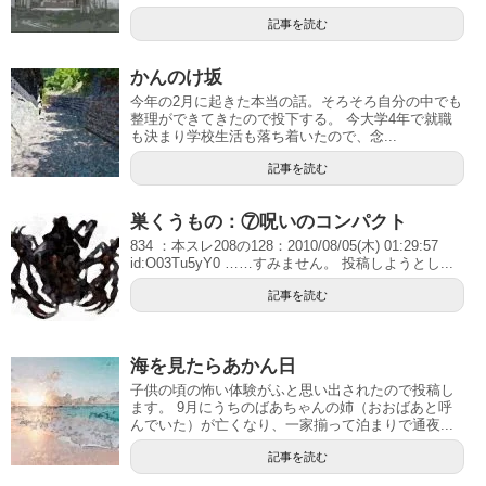
記事を読む
かんのけ坂
今年の2月に起きた本当の話。そろそろ自分の中でも
整理ができてきたので投下する。 今大学4年で就職
も決まり学校生活も落ち着いたので、念...
記事を読む
巣くうもの：⑦呪いのコンパクト
834 ：本スレ208の128：2010/08/05(木) 01:29:57
id:O03Tu5yY0 ……すみません。 投稿しようとし...
記事を読む
海を見たらあかん日
子供の頃の怖い体験がふと思い出されたので投稿し
ます。 9月にうちのばあちゃんの姉（おおばあと呼
んでいた）が亡くなり、一家揃って泊まりで通夜...
記事を読む