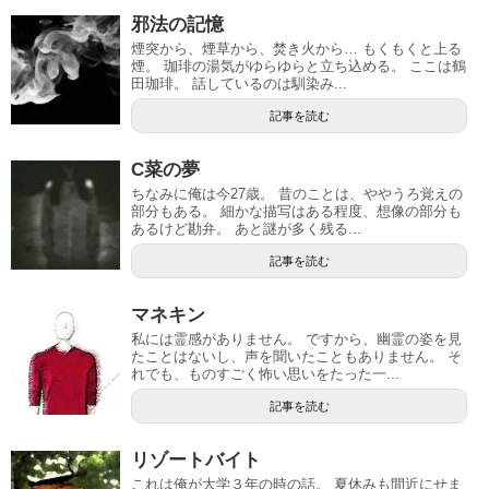
邪法の記憶
煙突から、煙草から、焚き火から… もくもくと上る
煙。 珈琲の湯気がゆらゆらと立ち込める。 ここは鶴
田珈琲。 話しているのは馴染み...
記事を読む
C菜の夢
ちなみに俺は今27歳。 昔のことは、ややうろ覚えの
部分もある。 細かな描写はある程度、想像の部分も
あるけど勘弁。 あと謎が多く残る...
記事を読む
マネキン
私には霊感がありません。 ですから、幽霊の姿を見
たことはないし、声を聞いたこともありません。 そ
れでも、ものすごく怖い思いをたった一...
記事を読む
リゾートバイト
これは俺が大学３年の時の話。 夏休みも間近にせま