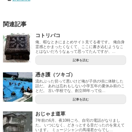
関連記事
コトリバコ
俺、暇なときにまとめサイト見てる者です。 俺自身
霊感とかまったくなくて、ここに書き込むようなこ
とはないだろうなぁって思ってたんですが、...
記事を読む
憑き護（ツキゴ）
流れぶった切って悪いけど俺が子供の頃に体験した
話だ。 あれは忘れもしない小学五年の夏休み前のこ
とだ。 古い学校でな、創立88年って位...
記事を読む
おじゃま道草
7年前の6月、夜10時ごろ、自宅の電話がなりまし
た。 いつになく、どきっとする音だったのを覚えて
います。 ミュージシャンの馬場君からでし...