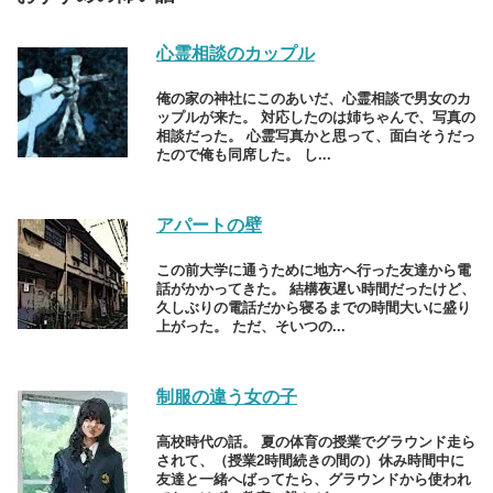
心霊相談のカップル
俺の家の神社にこのあいだ、心霊相談で男女のカ
ップルが来た。 対応したのは姉ちゃんで、写真の
相談だった。 心霊写真かと思って、面白そうだっ
たので俺も同席した。 し...
アパートの壁
この前大学に通うために地方へ行った友達から電
話がかかってきた。 結構夜遅い時間だったけど、
久しぶりの電話だから寝るまでの時間大いに盛り
上がった。 ただ、そいつの...
制服の違う女の子
高校時代の話。 夏の体育の授業でグラウンド走ら
されて、（授業2時間続きの間の）休み時間中に
友達と一緒へばってたら、グラウンドから使われ