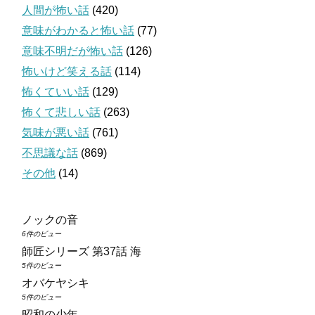
人間が怖い話
(420)
意味がわかると怖い話
(77)
意味不明だが怖い話
(126)
怖いけど笑える話
(114)
怖くていい話
(129)
怖くて悲しい話
(263)
気味が悪い話
(761)
不思議な話
(869)
その他
(14)
ノックの音
6件のビュー
師匠シリーズ 第37話 海
5件のビュー
オバケヤシキ
5件のビュー
昭和の少年