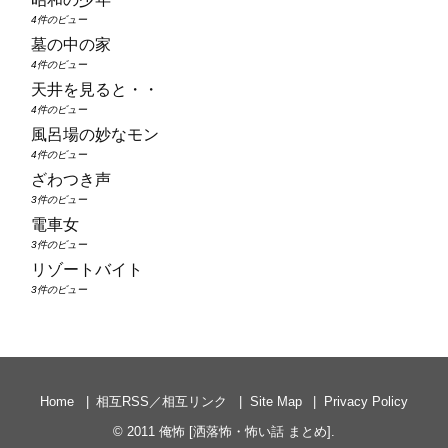
4件のビュー
墓の中の家
4件のビュー
天井を見ると・・
4件のビュー
風呂場の妙なモン
4件のビュー
ざわつき声
3件のビュー
電車女
3件のビュー
リゾートバイト
3件のビュー
Home
相互RSS／相互リンク
Site Map
Privacy Policy
© 2011
俺怖 [洒落怖・怖い話 まとめ]
.