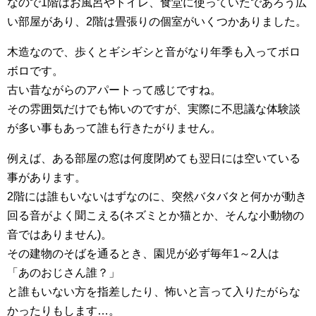
なので1階はお風呂やトイレ、食堂に使っていたであろう広
い部屋があり、2階は畳張りの個室がいくつかありました。
木造なので、歩くとギシギシと音がなり年季も入ってボロ
ボロです。
古い昔ながらのアパートって感じですね。
その雰囲気だけでも怖いのですが、実際に不思議な体験談
が多い事もあって誰も行きたがりません。
例えば、ある部屋の窓は何度閉めても翌日には空いている
事があります。
2階には誰もいないはずなのに、突然バタバタと何かが動き
回る音がよく聞こえる(ネズミとか猫とか、そんな小動物の
音ではありません)。
その建物のそばを通るとき、園児が必ず毎年1～2人は
「あのおじさん誰？」
と誰もいない方を指差したり、怖いと言って入りたがらな
かったりもします…。