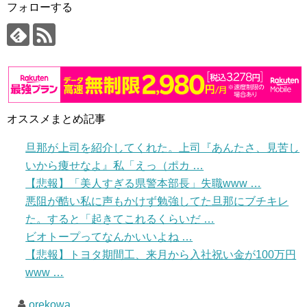
フォローする
オススメまとめ記事
旦那が上司を紹介してくれた。上司『あんたさ、見苦し
いから痩せなよ』私「えっ（ポカ …
【悲報】「美人すぎる県警本部長」失職www …
悪阻が酷い私に声もかけず勉強してた旦那にブチキレ
た。すると「起きてこれるくらいだ …
ビオトープってなんかいいよね …
【悲報】トヨタ期間工、来月から入社祝い金が100万円
www …
orekowa