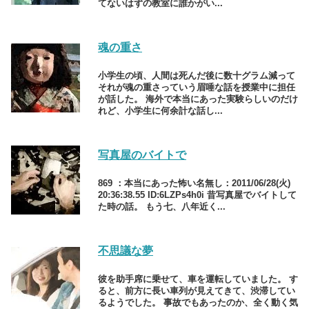
てないはずの教室に誰かがい...
魂の重さ
小学生の頃、人間は死んだ後に数十グラム減って
それが魂の重さっていう眉唾な話を授業中に担任
が話した。 海外で本当にあった実験らしいのだけ
れど、小学生に何余計な話し...
写真屋のバイトで
869 ：本当にあった怖い名無し：2011/06/28(火)
20:36:38.55 ID:6LZPs4h0i 昔写真屋でバイトして
た時の話。 もう七、八年近く...
不思議な夢
彼を助手席に乗せて、車を運転していました。 す
ると、前方に長い車列が見えてきて、渋滞してい
るようでした。 事故でもあったのか、全く動く気